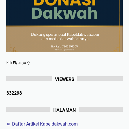
Klik Flyernya 👆
VIEWERS
3
3
2
2
9
8
HALAMAN
Daftar Artikel Kabeldakwah.com