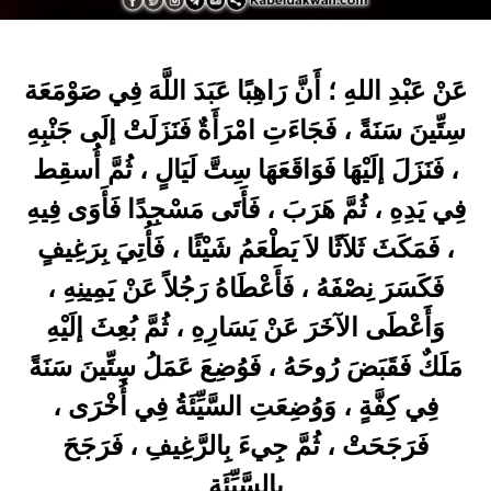
عَنْ عَبْدِ اللهِ ؛ أَنَّ رَاهِبًا عَبَدَ اللَّهَ فِي صَوْمَعَة
سِتِّينَ سَنَةً ، فَجَاءَتِ امْرَأَةٌ فَنَزَلَتْ إلَى جَنْبِهِ
، فَنَزَلَ إلَيْهَا فَوَاقَعَهَا سِتَّ لَيَالٍ ، ثُمَّ أُسقِط
فِي يَدِهِ ، ثُمَّ هَرَبَ ، فَأَتَى مَسْجِدًا فَأَوَى فِيهِ
، فَمَكَثَ ثَلاَثًا لاَ يَطْعَمُ شَيْئًا ، فَأُتِيَ بِرَغِيفٍ
فَكَسَرَ نِصْفَهُ ، فَأَعْطَاهُ رَجُلاً عَنْ يَمِينِهِ ،
وَأَعْطَى الآخَرَ عَنْ يَسَارِهِ ، ثُمَّ بُعِثَ إلَيْهِ
مَلَكٌ فَقَبَضَ رُوحَهُ ، فَوُضِعَ عَمَلُ سِتِّينَ سَنَةً
فِي كِفَّةٍ ، وَوُضِعَتِ السَّيِّئَةُ فِي أُخْرَى ،
فَرَجَحَتْ ، ثُمَّ جِيءَ بِالرَّغِيفِ ، فَرَجَحَ
بِالسَّيِّئَةِ