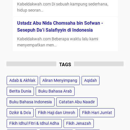
Kabeldakwah.com Di sebuah kampung sederhana,
hidup seoran…
Ustadz Abu Nida Chomsaha bin Sofwan -
Sesepuh Da’i Salafiyyin di Indonesia
Kabeldakwah.com Beberapa waktu lalu kami
menyempatkan men…
TAGS
Adab & Akhlak
Aliran Menyimpang
Aqidah
Berita Dunia
Buku Bahasa Arab
Buku Bahasa Indonesia
Catatan Abu Naadir
Dzikir & Do'a
Fikih Haji dan Umroh
Fikih Hari Jum'at
Fikih Idhul Fitri & Idhul Adha
Fikih Jenazah