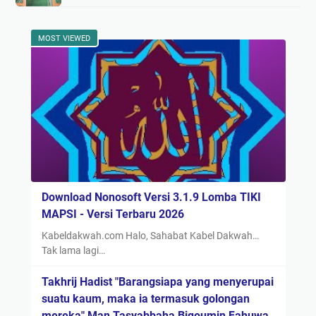
MOST VIEWED
Download Nonosoft Versi 3.1.9 Lomba TIKI
MAPSI - Versi Terbaru 2026
Kabeldakwah.com Halo, Sahabat Kabel Dakwah…
Tak lama lagi…
Takhrij Hadist "Barangsiapa yang menyerupai
suatu kaum, maka ia termasuk golongan
mereka" Man Tasyabbaha Biqoumin Fahuwa