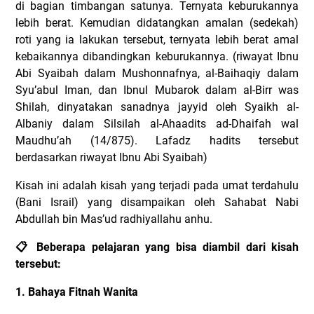
di bagian timbangan satunya. Ternyata keburukannya
lebih berat. Kemudian didatangkan amalan (sedekah)
roti yang ia lakukan tersebut, ternyata lebih berat amal
kebaikannya dibandingkan keburukannya. (riwayat Ibnu
Abi Syaibah dalam Mushonnafnya, al-Baihaqiy dalam
Syu’abul Iman, dan Ibnul Mubarok dalam al-Birr was
Shilah, dinyatakan sanadnya jayyid oleh Syaikh al-
Albaniy dalam Silsilah al-Ahaadits ad-Dhaifah wal
Maudhu’ah (14/875). Lafadz hadits tersebut
berdasarkan riwayat Ibnu Abi Syaibah)
Kisah ini adalah kisah yang terjadi pada umat terdahulu
(Bani Israil) yang disampaikan oleh Sahabat Nabi
Abdullah bin Mas’ud radhiyallahu anhu.
📋
Beberapa pelajaran yang bisa diambil dari kisah
tersebut:
1. Bahaya Fitnah Wanita