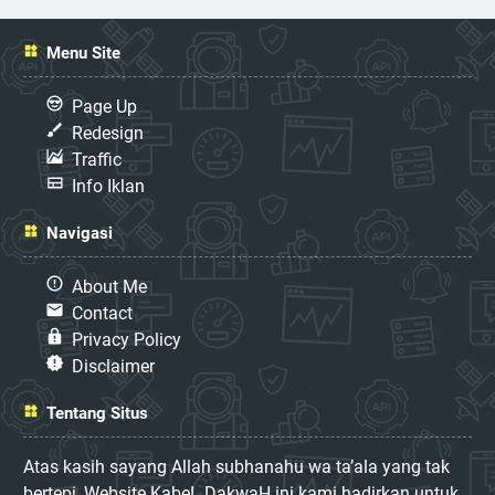
Menu Site
Page Up
Redesign
Traffic
Info Iklan
Navigasi
About Me
Contact
Privacy Policy
Disclaimer
Tentang Situs
Atas kasih sayang Allah subhanahu wa ta’ala yang tak
bertepi, Website KabeL DakwaH ini kami hadirkan untuk