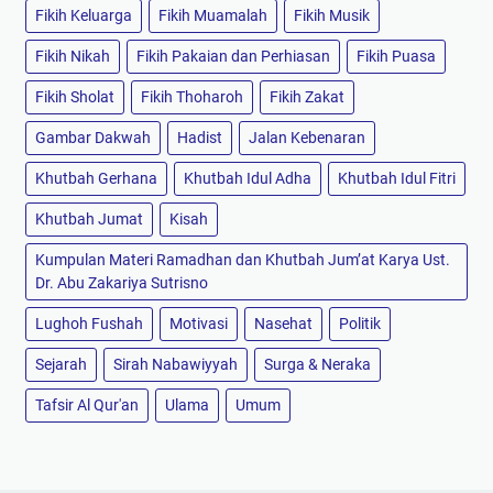
Fikih Keluarga
Fikih Muamalah
Fikih Musik
Fikih Nikah
Fikih Pakaian dan Perhiasan
Fikih Puasa
Fikih Sholat
Fikih Thoharoh
Fikih Zakat
Gambar Dakwah
Hadist
Jalan Kebenaran
Khutbah Gerhana
Khutbah Idul Adha
Khutbah Idul Fitri
Khutbah Jumat
Kisah
Kumpulan Materi Ramadhan dan Khutbah Jum’at Karya Ust.
Dr. Abu Zakariya Sutrisno
Lughoh Fushah
Motivasi
Nasehat
Politik
Sejarah
Sirah Nabawiyyah
Surga & Neraka
Tafsir Al Qur'an
Ulama
Umum