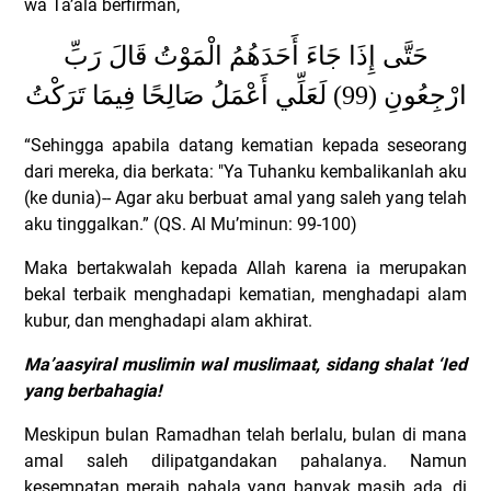
wa Ta’ala berfirman,
حَتَّى إِذَا جَاءَ أَحَدَهُمُ الْمَوْتُ قَالَ رَبِّ
ارْجِعُونِ (99) لَعَلِّي أَعْمَلُ صَالِحًا فِيمَا تَرَكْتُ
“Sehingga apabila datang kematian kepada seseorang
dari mereka, dia berkata: "Ya Tuhanku kembalikanlah aku
(ke dunia)-- Agar aku berbuat amal yang saleh yang telah
aku tinggalkan.” (QS. Al Mu’minun: 99-100)
Maka bertakwalah kepada Allah karena ia merupakan
bekal terbaik menghadapi kematian, menghadapi alam
kubur, dan menghadapi alam akhirat.
Ma’aasyiral muslimin wal muslimaat, sidang shalat ‘Ied
yang berbahagia!
Meskipun bulan Ramadhan telah berlalu, bulan di mana
amal saleh dilipatgandakan pahalanya.
Namun
kesempatan meraih pahala yang banyak masih ada, di