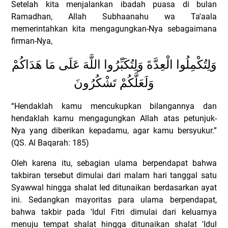
Setelah kita menjalankan ibadah puasa di bulan
Ramadhan, Allah Subhaanahu wa Ta'aala
memerintahkan kita mengagungkan-Nya sebagaimana
firman-Nya,
وَلِتُكْمِلُوا الْعِدَّةَ وَلِتُكَبِّرُوا اللَّهَ عَلَى مَا هَدَاكُمْ
وَلَعَلَّكُمْ تَشْكُرُونَ
“Hendaklah kamu mencukupkan bilangannya dan
hendaklah kamu mengagungkan Allah atas petunjuk-
Nya yang diberikan kepadamu, agar kamu bersyukur.”
(QS. Al Baqarah: 185)
Oleh karena itu, sebagian ulama berpendapat bahwa
takbiran tersebut dimulai dari malam hari tanggal satu
Syawwal hingga shalat Ied ditunaikan berdasarkan ayat
ini. Sedangkan mayoritas para ulama berpendapat,
bahwa takbir pada 'Idul Fitri dimulai dari keluarnya
menuju tempat shalat hingga ditunaikan shalat 'Idul