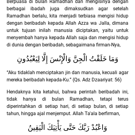
Berpuasa di bulan Ramadhan dan mengisinya dengan
berbagai ibadah juga dimaksudkan agar setelah
Ramadhan berlalu, kita menjadi terbiasa mengisi hidup
dengan beribadah kepada Allah Azza wa Jalla, dimana
untuk tujuan inilah manusia diciptakan, yaitu untuk
menyembah hanya kepada Allah saja dan mengisi hidup
di dunia dengan beribadah, sebagaimana firman-Nya,
وَمَا خَلَقْتُ الْجِنَّ وَالْإِنْسَ إِلَّا لِيَعْبُدُونِ
“Aku tidaklah menciptakan jin dan manusia, kecuali agar
mereka beribadah kepada-Ku.” (Qs. Adz Dzaariyat: 56)
Hendaknya kita ketahui, bahwa perintah beribadah ini,
tidak hanya di bulan Ramadhan, tetapi terus
diperintahkan di setiap hari, di setiap bulan, di setiap
tahun, hingga ajal menjemput.
Allah Ta'ala berfirman,
وَاعْبُدْ رَبَّكَ حَتَّى يَأْتِيَكَ الْيَقِينُ