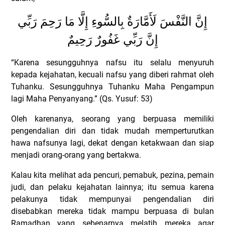
إِنَّ النَّفْسَ لَأَمَّارَةٌ بِالسُّوءِ إِلَّا مَا رَحِمَ رَبِّي
إِنَّ رَبِّي غَفُورٌ رَحِيمٌ
“Karena sesungguhnya nafsu itu selalu menyuruh
kepada kejahatan, kecuali nafsu yang diberi rahmat oleh
Tuhanku. Sesungguhnya Tuhanku Maha Pengampun
lagi Maha Penyanyang.” (Qs. Yusuf: 53)
Oleh karenanya, seorang yang berpuasa memiliki
pengendalian diri dan tidak mudah memperturutkan
hawa nafsunya lagi, dekat dengan ketakwaan dan siap
menjadi orang-orang yang bertakwa.
Kalau kita melihat ada pencuri, pemabuk, pezina, pemain
judi, dan pelaku kejahatan lainnya; itu semua karena
pelakunya tidak mempunyai pengendalian diri
disebabkan mereka tidak mampu berpuasa di bulan
Ramadhan yang sebenarnya melatih mereka agar