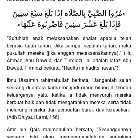
مُرُوا الصَّبِيَّ بِالصَّلَاةِ إِذَا بَلَغَ سَبْعَ سِنِينَ
«
»
فَإِذَا بَلَغَ عَشْرَ سِنِينَ فَاضْرِبُوهُ عَلَيْهَا
“Suruhlah anak melaksanakan shalat apabila telah
berusia tujuh tahun. Jika sampai sepuluh tahun, maka
pukullah mereka (jika enggan melaksanakannya).” (Hr.
Ahmad, Abu Dawud, dan Tirmidzi. Ini adalah lafaz Abu
Dawud, Tirmidzi berkata, “Hadits ini hadits hasan.”)
Ibnu Utsaimin rahimahullah berkata, "Janganlah salah
seorang di antara kamu menjadi orang hilang di tengah
keluarganya, yaitu ketika ia tidak menyuruh mereka
berbuat baik dan tidak mengarahkan mereka, serta tidak
melarang mereka dari perbuatan buruk dan kerusakan."
(Adh Dhiyaul Lami, 156)
Amr bin Qais rahimahullah berkata, “Sesungguhnya
seorang istri akan mempermasalahkan suaminya