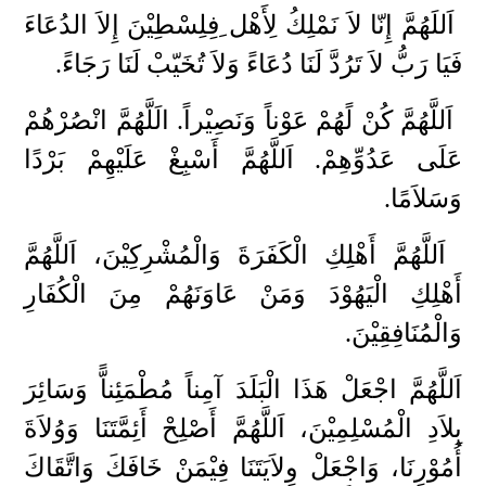
اَللَهُمَّ إِنّا لاَ نَمْلِكُ لِأَهْل ِفِلِسْطِيْنَ إِلاَ الدُعَاءَ
فَيَا رَبُّ لاَ تَرُدَّ لَنَا دُعَاءً وَلاَ تُخَيّبْ لَنَا رَجَاءً.
اَللَّهُمَّ كُنْ لًهُمْ عَوْناً وَنَصِيْراً. الَلَّهُمَّ انْصُرْهُمْ
عَلَى عَدُوِّهِمْ. اَللَّهُمَّ أَسْبِغْ عَلَيْهِمْ بَرْدًا
وَسَلاَمًا.
اَللَّهُمَّ أَهْلِكِ الْكَفَرَةَ وَالْمُشْرِكِيْنَ، اَللَّهُمَّ
أَهْلِكِ الْيَهُوْدَ وَمَنْ عَاوَنَهُمْ مِنَ الْكُفَارِ
وَالْمُنَافِقِيْنَ.
اَللَّهُمَّ اجْعَلْ هَذَا الْبَلَدَ آمِناً مُطْمَئِناًّ وَسَائِرَ
بِلاَدِ الْمُسْلِمِيْنَ، اَللَّهُمَّ أَصْلِحْ أَئِمَّتَنَا وَوُلاَةَ
أُمُوْرِنَا، وَاجْعَلْ وِلاَيَتَنَا فِيْمَنْ خَافَكَ وَاتَّقَاكَ