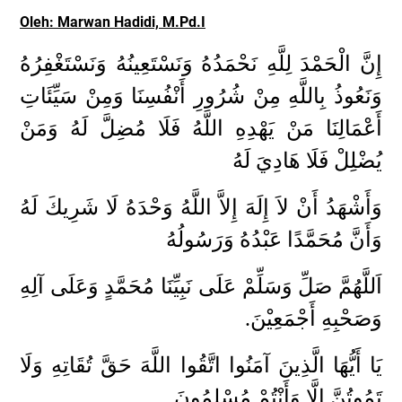
Oleh: Marwan Hadidi, M.Pd.I
إِنَّ الْحَمْدَ لِلَّهِ نَحْمَدُهُ وَنَسْتَعِينُهُ وَنَسْتَغْفِرُهُ
وَنَعُوذُ بِاللَّهِ مِنْ شُرُورِ أَنْفُسِنَا وَمِنْ سَيِّئَاتِ
أَعْمَالِنَا مَنْ يَهْدِهِ اللَّهُ فَلَا مُضِلَّ لَهُ وَمَنْ
يُضْلِلْ فَلَا هَادِيَ لَهُ
وَأَشْهَدُ أَنْ لاَ إِلَهَ إِلاَّ اللَّهُ وَحْدَهُ لَا شَرِيكَ لَهُ
وَأَنَّ مُحَمَّدًا عَبْدُهُ وَرَسُولُهُ
اَللَّهُمَّ صَلِّ وَسَلِّمْ عَلَى نَبِيِّنَا مُحَمَّدٍ وَعَلَى آلِهِ
وَصَحْبِهِ أَجْمَعِيْنَ.
يَا أَيُّهَا الَّذِينَ آمَنُوا اتَّقُوا اللَّهَ حَقَّ تُقَاتِهِ وَلَا
تَمُوتُنَّ إِلَّا وَأَنْتُمْ مُسْلِمُونَ.