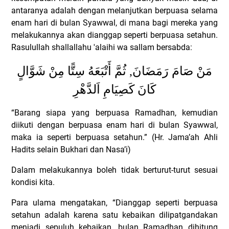
antaranya adalah dengan melanjutkan berpuasa selama
enam hari di bulan Syawwal, di mana bagi mereka yang
melakukannya akan dianggap seperti berpuasa setahun.
Rasulullah shallallahu 'alaihi wa sallam bersabda:
مَنْ صَامَ رَمَضَانَ, ثُمَّ أَتْبَعَهُ سِتًّا مِنْ شَوَّالٍ
كَانَ كَصِيَامِ اَلدَّهْرِ
“Barang siapa yang berpuasa Ramadhan, kemudian
diikuti dengan berpuasa enam hari di bulan Syawwal,
maka ia seperti berpuasa setahun.” (Hr. Jama’ah Ahli
Hadits selain Bukhari dan Nasa’i)
Dalam melakukannya boleh tidak berturut-turut sesuai
kondisi kita.
Para ulama mengatakan, “Dianggap seperti berpuasa
setahun adalah karena satu kebaikan dilipatgandakan
menjadi sepuluh kebaikan, bulan Ramadhan dihitung