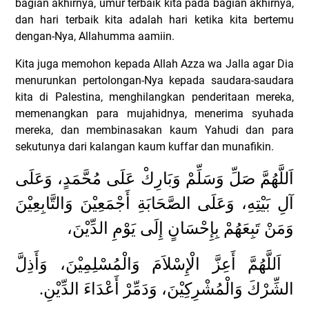
bagian akhirnya, umur terbaik kita pada bagian akhirnya,
dan hari terbaik kita adalah hari ketika kita bertemu
dengan-Nya, Allahumma aamiin.
Kita juga memohon kepada Allah Azza wa Jalla agar Dia
menurunkan pertolongan-Nya kepada saudara-saudara
kita di Palestina, menghilangkan penderitaan mereka,
memenangkan para mujahidnya, menerima syuhada
mereka, dan membinasakan kaum Yahudi dan para
sekutunya dari kalangan kaum kuffar dan munafikin.
اَللَّهُمَّ صَلِّ وَسَلِّمْ وَبَارِكْ عَلَى مُحَّمَدٍ، وَعَلَى
آلِ بَيْتِهِ، وَعَلَى الصَّحَابَةِ أَجْمَعِيْنَ وَالتَّابِعِيْنَ
وَمَنْ تَبِعَهُمْ بِإِحْسَانٍ إِلَى يَوْمِ الدِّيْنَ،
اَللَّهُمَّ أَعِزَّ الْإِسْلاَمَ وَالْمُسْلِمِيْنَ، وَأَذِلَّ
الشِّرْكَ وَالْمُشْرِكِيْنَ، وَدَمِّرْ أَعْدَاءَ الدِّيْنِ.