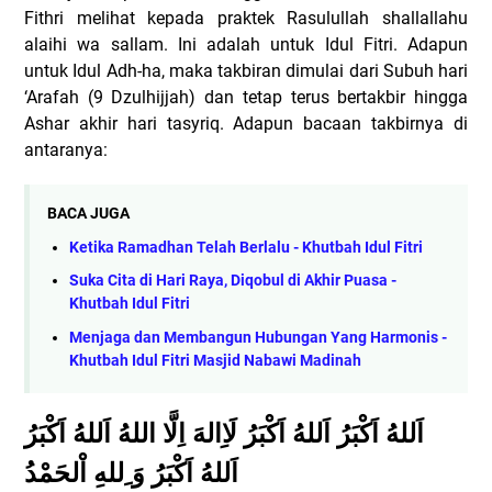
Fithri melihat kepada praktek Rasulullah shallallahu
alaihi wa sallam. Ini adalah untuk Idul Fitri. Adapun
untuk Idul Adh-ha, maka takbiran dimulai dari Subuh hari
‘Arafah (9 Dzulhijjah) dan tetap terus bertakbir hingga
Ashar akhir hari tasyriq.
Adapun bacaan takbirnya di
antaranya:
BACA JUGA
Ketika Ramadhan Telah Berlalu - Khutbah Idul Fitri
Suka Cita di Hari Raya, Diqobul di Akhir Puasa -
Khutbah Idul Fitri
Menjaga dan Membangun Hubungan Yang Harmonis -
Khutbah Idul Fitri Masjid Nabawi Madinah
اَللهُ اَكْبَرُ اَللهُ اَكْبَرُ لَاِالهَ اِلَّا اللهُ اَللهُ اَكْبَرُ
اَللهُ اَكْبَرُ وَ ِللهِ اْلحَمْدُ