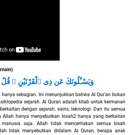
rnain)
وَيَسْـَٔلُونَكَ عَن ذِى ٱلْقَرْنَيْنِ ۖ قُلْ سَ
n hanya sebagian. Ini menunjukkan bahwa Al Qur'an bukan
ensiklopedia sejarah. Al Quran adalah kitab untuk keimanan
rkaitan dengan sejarah, sains, teknologi. Dan itu semua
 Allah hanya menyebutkan kisah2 hanya yang berkaitan
 manusia saja. Allah tidak menceritakan semua kisah
Allah tidak menyebutkan didalam Al Quran, berapa anak