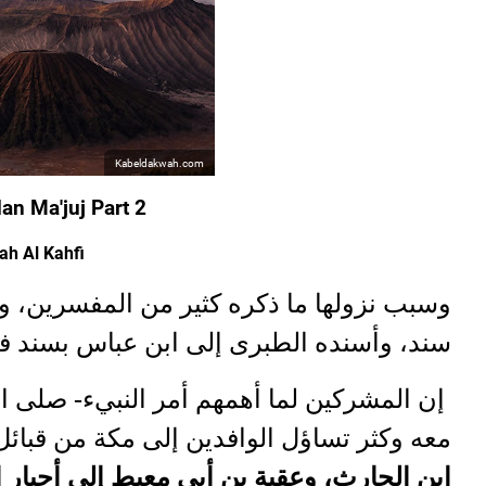
Kabeldakwah.com
dan Ma'juj Part 2
ah Al Kahfi
وسبب نزولها ما ذكره كثير من المفسرين، 
سند، وأسنده الطبرى إلى ابن عباس بسند :
إن المشركين لما أهمهم أمر النبيء- صلى ال
معه وكثر تساؤل الوافدين إلى مكة من قبا،
ابن الحارث، وعقبة بن أبى معيط إلى أحبار ال