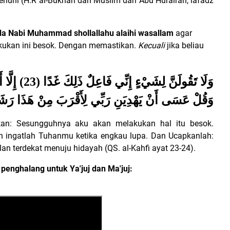
nuhi (H.R al-Bukhari dan Muslim dari Abu Hurairah, lafadz
da Nabi Muhammad shollallahu alaihi wasallam
agar
ukan ini besok.
Dengan memastikan.
Kecuali
jika beliau
وَلَا تَقُولَنَّ
وَقُلْ عَسَى أَنْ يَهْدِيَنِ رَبِّي لِأَقْرَبَ مِنْ هَذَا رَشَ
kan: Sesungguhnya aku akan melakukan hal itu besok.
n ingatlah Tuhanmu ketika engkau lupa. Dan Ucapkanlah:
 terdekat menuju hidayah (QS. al-Kahfi ayat 23-24).
enghalang untuk Ya'juj dan Ma'juj: