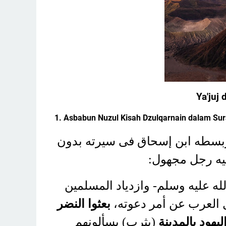
Ya'juj 
1. Asbabun Nuzul Kisah Dzulqarnain dalam Sur
وبسطه ابن إسحاق فى سيرته بدون
فيه رجل مجهول
له عليه وسلم- وازدياد المسلمين
ئل العرب عن أمر دعوته
بعثوا النضر
يهود بالمدينة
(يثرب) يسألونهم