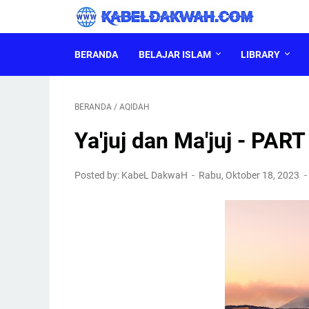
BERANDA
BELAJAR ISLAM
LIBRARY
BERANDA
/
AQIDAH
Ya'juj dan Ma'juj - PART
Posted by: KabeL DakwaH
Rabu, Oktober 18, 2023