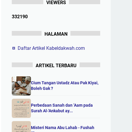
VIEWERS
3
3
2
1
9
0
HALAMAN
Daftar Artikel Kabeldakwah.com
ARTIKEL TERBARU
Cium Tangan Ustadz Atau Pak Kiyai,
Boleh Gak ?
Perbedaan Sanah dan ’Aam pada
Surah Al-'Ankabut ay...
Misteri Nama Abu Lahab - Fushah