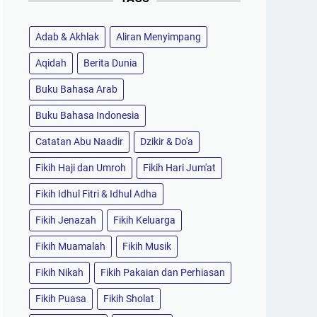
Adab & Akhlak
Aliran Menyimpang
Aqidah
Berita Dunia
Buku Bahasa Arab
Buku Bahasa Indonesia
Catatan Abu Naadir
Dzikir & Do'a
Fikih Haji dan Umroh
Fikih Hari Jum'at
Fikih Idhul Fitri & Idhul Adha
Fikih Jenazah
Fikih Keluarga
Fikih Muamalah
Fikih Musik
Fikih Nikah
Fikih Pakaian dan Perhiasan
Fikih Puasa
Fikih Sholat