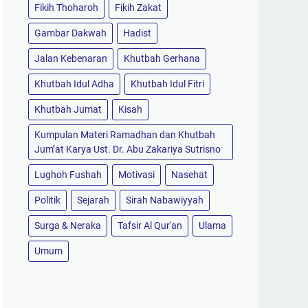
Fikih Thoharoh
Fikih Zakat
Gambar Dakwah
Hadist
Jalan Kebenaran
Khutbah Gerhana
Khutbah Idul Adha
Khutbah Idul Fitri
Khutbah Jumat
Kisah
Kumpulan Materi Ramadhan dan Khutbah
Jum’at Karya Ust. Dr. Abu Zakariya Sutrisno
Lughoh Fushah
Motivasi
Nasehat
Politik
Sejarah
Sirah Nabawiyyah
Surga & Neraka
Tafsir Al Qur'an
Ulama
Umum