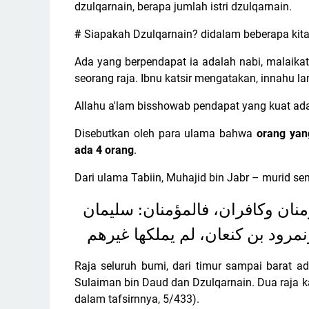
dzulqarnain, berapa jumlah istri dzulqarnain.
#
Siapakah Dzulqarnain? didalam beberapa kitab 
Ada yang berpendapat ia adalah nabi, malaikat
seorang raja. Ibnu katsir mengatakan, innahu 
Allahu a'lam bisshowab pendapat yang kuat ada
Disebutkan oleh para ulama bahwa
orang yan
ada 4 orang
.
Dari ulama Tabiin, Muhajid bin Jabr – murid s
 مؤمنان وكافران، فالمؤمنان: سليمان
 ونمرود بن كنعان، لم يملكها غيرهم
Raja seluruh bumi, dari timur sampai barat a
Sulaiman bin Daud dan Dzulqarnain. Dua raja k
dalam tafsirnnya, 5/433).