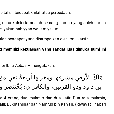
tafsir, terdapat khilaf atau perbedaan:
, (ibnu katsir) ia adalah seorang hamba yang soleh dan ia
lam yakun nabiyyan wa lam yakun
lah pendapat yang disampaikan oleh ibnu katsir.
g memiliki kekuasaan yang sangat luas dimuka bumi ini
enior Ibnu Abbas – mengatakan,
مَلَكَ الأرضِ مشرقَها ومغربَها أربعةُ نفرٍ:
بن داود وذو القرنين، والكافران: بُخْتَنَصَر
da 4 orang, dua mukmin dan dua kafir. Dua raja mukmin,
afir, Bukhtanshar dan Namrud bin Kan’an. (Riwayat Thabari