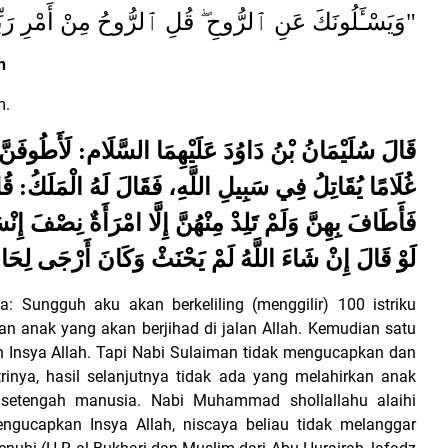
وَيَسْـَٔلُونَكَ عَنِ ٱلرُّوحِ ۖ قُلِ ٱلرُّوحُ مِنْ أَمْرِ رَبِّى "
h
m.
قَالَ سُلَيْمَانُ بْنُ دَاوُدَ عَلَيْهِمَا السَّلَام: لَأَطُوفَنَّ اللّ
غُلَامًا يُقَاتِلُ فِي سَبِيلِ اللَّهِ، فَقَالَ لَهُ الْمَلَكُ: ق.
فَأَطَافَ بِهِنَّ وَلَمْ تَلِدْ مِنْهُنَّ إِلَّا امْرَأَةٌ نِصْفَ إِنْ
لَوْ قَالَ إِنْ شَاءَ اللَّهُ لَمْ يَحْنَثْ وَكَانَ أَرْجَى لِحَاج
 Sungguh aku akan berkeliling (menggilir) 100 istriku
an anak yang akan berjihad di jalan Allah. Kemudian satu
 Insya Allah. Tapi Nabi Sulaiman tidak mengucapkan dan
strinya, hasil selanjutnya tidak ada yang melahirkan anak
 setengah manusia. Nabi Muhammad shollallahu alaihi
gucapkan Insya Allah, niscaya beliau tidak melanggar