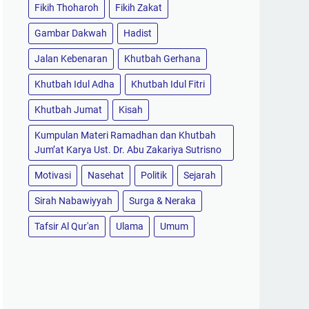
Fikih Thoharoh
Fikih Zakat
Gambar Dakwah
Hadist
Jalan Kebenaran
Khutbah Gerhana
Khutbah Idul Adha
Khutbah Idul Fitri
Khutbah Jumat
Kisah
Kumpulan Materi Ramadhan dan Khutbah
Jum’at Karya Ust. Dr. Abu Zakariya Sutrisno
Motivasi
Nasehat
Politik
Sejarah
Sirah Nabawiyyah
Surga & Neraka
Tafsir Al Qur'an
Ulama
Umum