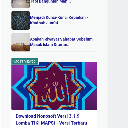
Tapi Bangunlah Man...
Menjadi Kunci-Kunci Kebaikan -
Khutbah Jum'at
Apakah Riwayat Sahabat Sebelum
Masuk Islam Diterim...
MOST VIEWED
Download Nonosoft Versi 3.1.9
Lomba TIKI MAPSI - Versi Terbaru