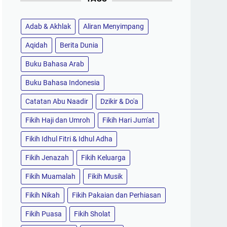
Adab & Akhlak
Aliran Menyimpang
Aqidah
Berita Dunia
Buku Bahasa Arab
Buku Bahasa Indonesia
Catatan Abu Naadir
Dzikir & Do'a
Fikih Haji dan Umroh
Fikih Hari Jum'at
Fikih Idhul Fitri & Idhul Adha
Fikih Jenazah
Fikih Keluarga
Fikih Muamalah
Fikih Musik
Fikih Nikah
Fikih Pakaian dan Perhiasan
Fikih Puasa
Fikih Sholat