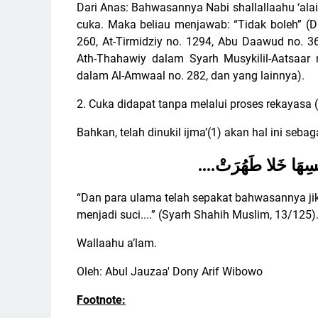
Dari Anas: Bahwasannya Nabi shallallaahu ‘ala
cuka. Maka beliau menjawab: “Tidak boleh” (
260, At-Tirmidziy no. 1294, Abu Daawud no. 3
Ath-Thahawiy dalam Syarh Musykilil-Aatsaar 
dalam Al-Amwaal no. 282, dan yang lainnya).
2. Cuka didapat tanpa melalui proses rekayasa (
Bahkan, telah dinukil ijma’(1) akan hal ini se
....
ِنَفْسِهَا خَلا طَهُرَتْ
“Dan para ulama telah sepakat bahwasannya jik
menjadi suci....” (Syarh Shahih Muslim, 13/125)
Wallaahu a’lam.
Oleh: Abul Jauzaa' Dony Arif Wibowo
Footnote: