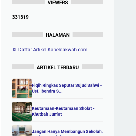
VIEWERS
3
3
1
3
1
9
HALAMAN
Daftar Artikel Kabeldakwah.com
ARTIKEL TERBARU
Fiqih Ringkas Seputar Sujud Sahwi -
Ust. Ibendra S...
Keutamaan-Keutamaan Sholat -
Khutbah Jum'at
Jangan Hanya Membangun Sekolah,