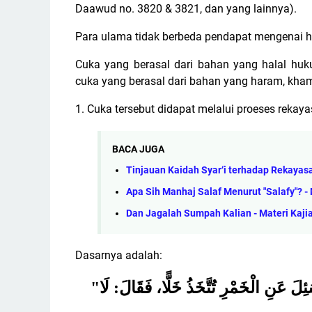
Daawud no. 3820 & 3821, dan yang lainnya).
Para ulama tidak berbeda pendapat mengenai ha
Cuka yang berasal dari bahan yang halal huk
cuka yang berasal dari bahan yang haram, kham
1. Cuka tersebut didapat melalui proeses reka
BACA JUGA
Tinjauan Kaidah Syar‘i terhadap Rekayas
Apa Sih Manhaj Salaf Menurut "Salafy"? 
Dan Jagalah Sumpah Kalian - Materi Kajia
Dasarnya adalah:
"
ِلَ عَنِ الْخَمْرِ تُتَّخَذُ خَلًّا، فَقَالَ: لَا