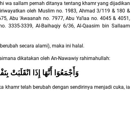
ihi wa sallam pernah ditanya tentang khamr yang dijadikan
Diriwayatkan oleh Muslim no. 1983, Ahmad 3/119 & 180 &
675, Abu ‘Awaanah no. 7977, Abu Ya’laa no. 4045 & 4051,
no. 3335-3339, Al-Baihaqiy 6/36, Al-Qaasim bin Sallaam
berubah secara alami), maka ini halal.
bagaimana dikatakan oleh An-Nawawiy rahimahullah:
وَأَجْمَعُوَا أَنَّهَا إِذَا انْقَلَبَتْ ب
a khamr telah berubah dengan sendirinya menjadi cuka, ia
.