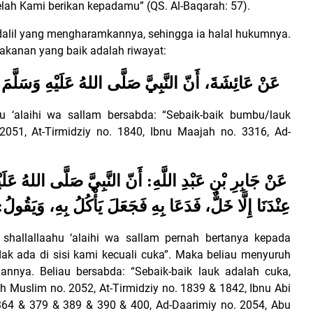
lah Kami berikan kepadamu” (QS. Al-Baqarah: 57).
alil yang mengharamkannya, sehingga ia halal hukumnya.
kanan yang baik adalah riwayat:
عَنْ عَائِشَةَ، أَنّ النَّبِيَّ صَلَّى اللهُ عَلَيْهِ وَسَلَّمَ قَ
u ‘alaihi wa sallam bersabda: “Sebaik-baik bumbu/lauk
2051, At-Tirmidziy no. 1840, Ibnu Maajah no. 3316, Ad-
عَنْ جَابِرِ بْنِ عَبْدِ اللَّهِ: أَنّ النَّبِيَّ صَلَّى اللهُ عَلَي
عِنْدَنَا إِلَّا خَلٌّ، فَدَعَا بِهِ فَجَعَلَ يَأْكُلُ بِهِ، وَيَقُولُ:
 shallallaahu ‘alaihi wa sallam pernah bertanya kepada
dak ada di sisi kami kecuali cuka”. Maka beliau menyuruh
nya. Beliau bersabda: “Sebaik-baik lauk adalah cuka,
eh Muslim no. 2052, At-Tirmidziy no. 1839 & 1842, Ibnu Abi
64 & 379 & 389 & 390 & 400, Ad-Daarimiy no. 2054, Abu