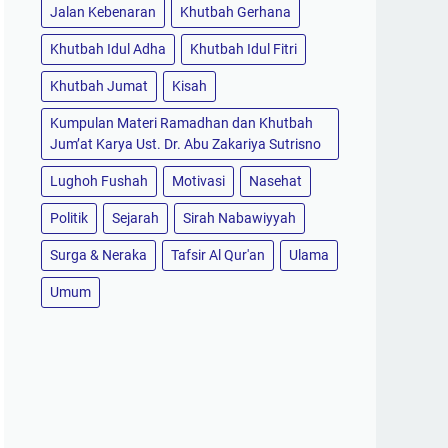
Jalan Kebenaran
Khutbah Gerhana
Khutbah Idul Adha
Khutbah Idul Fitri
Khutbah Jumat
Kisah
Kumpulan Materi Ramadhan dan Khutbah
Jum’at Karya Ust. Dr. Abu Zakariya Sutrisno
Lughoh Fushah
Motivasi
Nasehat
Politik
Sejarah
Sirah Nabawiyyah
Surga & Neraka
Tafsir Al Qur'an
Ulama
Umum