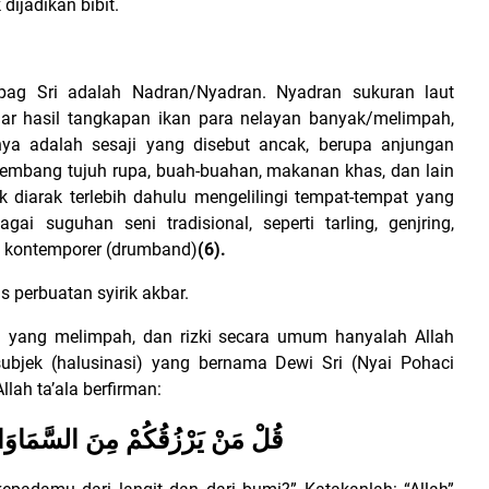
dijadikan bibit.
g Sri adalah Nadran/Nyadran. Nyadran sukuran laut
gar hasil tangkapan ikan para nelayan banyak/melimpah,
nya adalah sesaji yang disebut ancak, berupa anjungan
, kembang tujuh rupa, buah-buahan, makanan khas, dan lain
k diarak terlebih dahulu mengelilingi tempat-tempat yang
gai suguhan seni tradisional, seperti tarling, genjring,
ni kontemporer (drumband)
(6).
s perbuatan syirik akbar.
n yang melimpah, dan rizki secara umum hanyalah Allah
subjek (halusinasi) yang bernama Dewi Sri (Nyai Pohaci
Allah ta’ala berfirman:
قُلْ مَنْ يَرْزُقُكُمْ مِنَ السَّمَاوَا