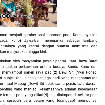
konon menjadi sumber asal tanaman padi. Karenanya lah
 (baca: kuno) Jawa-Bali memujanya sebagai lambang
ritualnya yang kental dengan nuansa animisme dan
ukan masyarakat hingga kini.
akukan oleh masyarakat pesisir pantai utara Jawa Barat
i merupakan perkawinan antara budaya Sunda Kuno dan
uk menyambut panen raya padi
(2)
Dewi Sri (Nyai Pohaci
i subjek (halusinasi) penjaga padi yang menghantarkan
 ritual Mapag (Dewi) Sri tidak sama persis satu daerah
 penting yang menjadi kesamaannya adalah keberadaan
e tempat padi yang diikat
(4)
lalu disimpan di sekitar padi
nduh, sesepuh para petani yang (dianggap) mempunyai