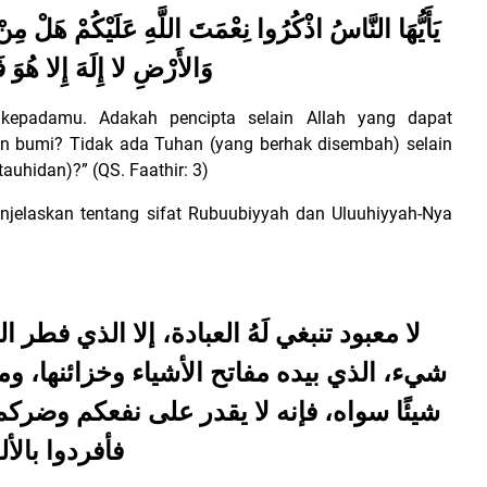
يَأَيُّهَا النَّاسُ اذْكُرُوا نِعْمَتَ اللَّهِ عَلَيْكُمْ هَلْ مِن
وَالأَرْضِ لا إِلَهَ إِلا هُوَ ف
 kepadamu. Adakah pencipta selain Allah yang dapat
an bumi? Tidak ada Tuhan (yang berhak disembah) selain
uhidan)?” (QS. Faathir: 3)
 menjelaskan tentang sifat Rubuubiyyah dan Uluuhiyyah-Nya
لا معبود تنبغي لَهُ العبادة، إلا الذي فطر ا
شيء، الذي بيده مفاتح الأشياء وخزائنها، ومغ
شيئًا سواه، فإنه لا يقدر على نفعكم وضركم 
فأفردوا بالأل