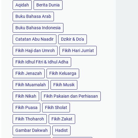
Aqidah
Berita Dunia
Buku Bahasa Arab
Buku Bahasa Indonesia
Catatan Abu Naadir
Dzikir & Do'a
Fikih Haji dan Umroh
Fikih Hari Jum'at
Fikih Idhul Fitri & Idhul Adha
Fikih Jenazah
Fikih Keluarga
Fikih Muamalah
Fikih Musik
Fikih Nikah
Fikih Pakaian dan Perhiasan
Fikih Puasa
Fikih Sholat
Fikih Thoharoh
Fikih Zakat
Gambar Dakwah
Hadist