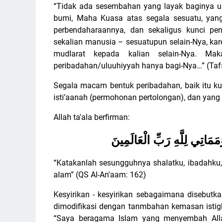
“Tidak ada sesembahan yang layak baginya un
bumi, Maha Kuasa atas segala sesuatu, yan
perbendaharaannya, dan sekaligus kunci pe
sekalian manusia – sesuatupun selain-Nya, 
mudlarat kepada kalian selain-Nya. Mak
peribadahan/uluuhiyyah hanya bagi-Nya…” (Tafsii
Segala macam bentuk peribadahan, baik itu ku
isti’aanah (permohonan pertolongan), dan yang l
Allah ta'ala berfirman:
مَاتِي لِلَّهِ رَبِّ الْعَالَمِينَ
“Katakanlah sesungguhnya shalatku, ibadahku,
alam” (QS Al-An'aam: 162)
Kesyirikan - kesyirikan sebagaimana disebutkan
dimodifikasi dengan tanmbahan kemasan isti
“Saya beragama Islam yang menyembah Alla