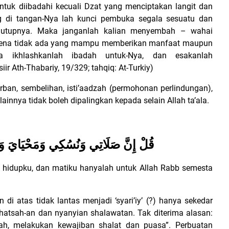
tuk diibadahi kecuali Dzat yang menciptakan langit dan
g di tangan-Nya lah kunci pembuka segala sesuatu dan
nutupnya.
Maka janganlah kalian menyembah – wahai
karena tidak ada yang mampu memberikan manfaat maupun
a ikhlashkanlah ibadah untuk-Nya, dan esakanlah
r Ath-Thabariy, 19/329; tahqiq: At-Turkiy)
rban, sembelihan, isti’aadzah (permohonan perlindungan),
ainnya tidak boleh dipalingkan kepada selain Allah ta’ala.
قُلْ إِنَّ صَلَاتِي وَنُسُكِي وَمَحْيَايَ وَمَ
 hidupku, dan matiku hanyalah untuk Allah Rabb semesta
 di atas tidak lantas menjadi ‘syari’iy’ (?) hanya sekedar
ghatsah-an dan nyanyian shalawatan.
Tak diterima alasan:
h, melakukan kewajiban shalat dan puasa”. Perbuatan