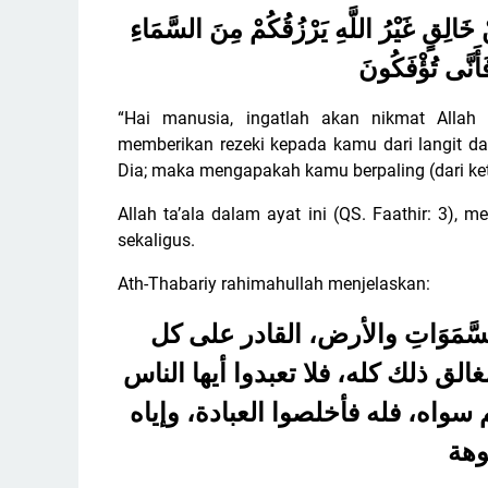
ْ خَالِقٍ غَيْرُ اللَّهِ يَرْزُقُكُمْ مِنَ السَّمَاءِ
َأَنَّى تُؤْفَكُونَ
“Hai manusia, ingatlah akan nikmat Allah
memberikan rezeki kepada kamu dari langit d
Dia; maka mengapakah kamu berpaling (dari keta
Allah ta’ala dalam ayat ini (QS. Faathir: 3),
sekaligus.
Ath-Thabariy rahimahullah menjelaskan:
لسَّمَوَاتِ والأرض، القادر على كل
الق ذلك كله، فلا تعبدوا أيها الناس
سواه، فله فأخلصوا العبادة، وإياه
وهة