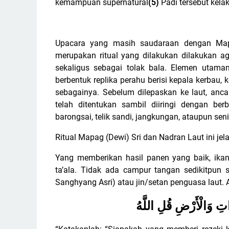
kemampuan supernatural
(5)
Padi tersebut kelak 
Upacara yang masih saudaraan dengan Mapa
merupakan ritual yang dilakukan dilakukan a
sekaligus sebagai tolak bala. Elemen utama
berbentuk replika perahu berisi kepala kerbau
sebagainya. Sebelum dilepaskan ke laut, anca
telah ditentukan sambil diiringi dengan berba
barongsai, telik sandi, jangkungan, ataupun se
Ritual Mapag (Dewi) Sri dan Nadran Laut ini jela
Yang memberikan hasil panen yang baik, ika
ta’ala. Tidak ada campur tangan sedikitpun 
Sanghyang Asri) atau jin/setan penguasa laut.
تِ وَالْأَرْضِ قُلِ اللَّهُ