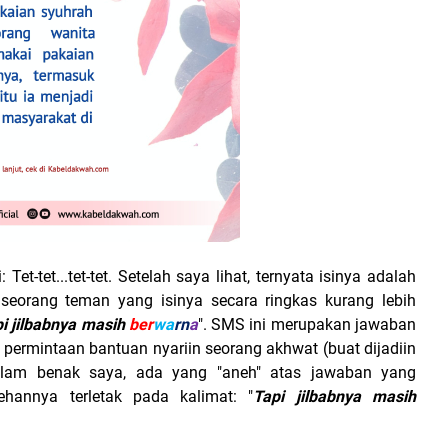
et-tet...tet-tet. Setelah saya lihat, ternyata isinya adalah
eorang teman yang isinya secara ringkas kurang lebih
pi jilbabnya masih
ber
wa
rn
a
". SMS ini merupakan jawaban
ermintaan bantuan nyariin seorang akhwat (buat dijadiin
lam benak saya, ada yang "aneh" atas jawaban yang
hannya terletak pada kalimat: "
Tapi jilbabnya masih