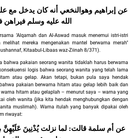
عن إبراهيم وهوالنخعي أنه كان يدخل مع عل
الله عليه وسلم فيراهن 
ersama ’Alqamah dan Al-Aswad masuk menemui istri-istri
 ia melihat mereka mengenakan mantel berwarna merah"
Mushannaf, Kitaabul-Libaas waz-Ziinah 8/371).
ita bahwa pakaian seorang wanita tidaklah harus berwarna
konsekuensi logis bahwa seorang wanita yang telah lama
hitam atau gelap. Akan tetapi, bukan pula saya hendak
bahwa pakaian berwarna hitam atau gelap lebih baik dan
n, warna hitam atau gelaplah – menurut saya – warna yang
kai oleh wanita (jika kita hendak menghubungkan dengan
wanita muslimah).
Warna itulah yang banyak dipakai oleh
m riwayat:
عن أم سلمة قالت: لما نزلت يُدْنِينَ عَلَيْهِنَّ م