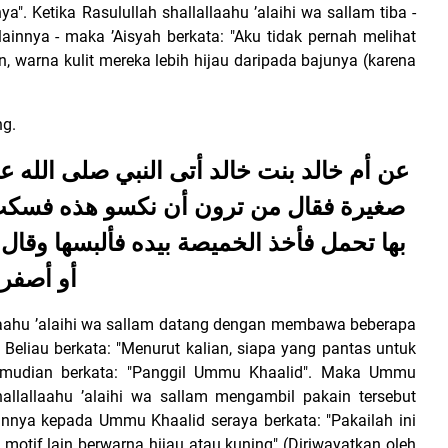
". Ketika Rasulullah shallallaahu ’alaihi wa sallam tiba -
innya - maka ’Aisyah berkata: "Aku tidak pernah melihat
n, warna kulit mereka lebih hijau daripada bajunya (karena
ng.
عن أم خالد بنت خالد أتى النبي صلى الله ع
صغيرة فقال من ترون أن نكسو هذه فسكت ا
بها تحمل فأخذ الخميصة بيده فألبسها وقال
أو أصفر
allaahu ’alaihi wa sallam datang dengan membawa beberapa
.
Beliau berkata: "Menurut kalian, siapa yang pantas untuk
kemudian berkata: "Panggil Ummu Khaalid". Maka Ummu
llallaahu ’alaihi wa sallam mengambil pakain tersebut
ya kepada Ummu Khaalid seraya berkata: "Pakailah ini
 motif lain berwarna hijau atau kuning" (Diriwayatkan oleh