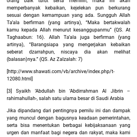
orang baik turut serta memilih, maka ini akan
memperbanyak kebaikan, kejelekan pun berkurang
sesuai dengan kemampuan yang ada. Sungguh Allah
Ta’ala berfirman (yang artinya), “Maka bertakwalah
kamu kepada Allah menurut kesanggupanmu” (QS. At
Taghaabun: 16). Allah Ta’ala juga berfirman (yang
artinya), “Barangsiapa yang mengerjakan kebaikan
seberat dzarrahpun, niscaya dia akan melihat
(balasan)nya.”
(QS. Az Zalzalah: 7)
[http://www.shawati.com/vb/archive/index.php/t-
12080.html]
[3] Syaikh ‘Abdullah bin ‘Abdirrahman Al Jibrin –
rahimahullah-, salah satu ulama besar di Saudi Arabia
Jika dipandang dari pentingnya pemilu ini dan dampak
yang muncul dengan bagusnya keadaan pemerintahan,
serta bisa menentukan berbagai kebijaksanaan yang
urgen dan manfaat bagi negera dan rakyat, maka kami