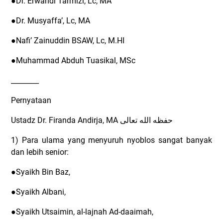
●Dr. Erwandi Tarmizi, Lc, MA
●Dr. Musyaffa’, Lc, MA
●Nafi’ Zainuddin BSAW, Lc, M.HI
●Muhammad Abduh Tuasikal, MSc
________
Pernyataan
Ustadz Dr. Firanda Andirja, MA
حفظه الله تعالى
1) Para ulama yang menyuruh nyoblos sangat banyak
dan lebih senior:
●Syaikh Bin Baz,
●Syaikh Albani,
●Syaikh Utsaimin, al-lajnah Ad-daaimah,