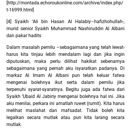
[http://montada.echoroukonline.com/archive/index.php/
t-16999.html]
[4] Syaikh ‘Ali bin Hasan Al Halabiy–hafizhohullah-,
murid senior Syaikh Muhammad Nashiruddin Al Albani
dan pakar hadits
Dalam masalah pemilu –sebagaimana yang telah lewat-
harus kita tinjau lebih mendalam lagi dan jika ingin
diputuskan, maka perlu dilihat hakikat sebenarnya
sebagaimana yang pernah aku isyaratkan padanya. Di
markaz Al Imam Al Albani pun telah keluar fatwa
mengenai bolehnya ikut serta dalam pemilu jika
terpenuhi syarat-syaratnya.
Begitu juga ada fatwa dari
Syaikh ‘Ubaid Al Jabiriy mengenai bolehnya hal ini. Jika
aku menilai, perkara ini amatlah ruwet (rumit). Kita harus
melihat maslahat dan mafsadat. Tidak boleh kita
legalkan secara mutlak atau pun kita larang secara
mutlak.