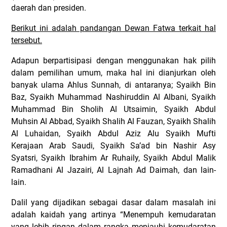
daerah dan presiden.
Berikut ini adalah pandangan Dewan Fatwa terkait hal
tersebut.
Adapun berpartisipasi dengan menggunakan hak pilih
dalam pemilihan umum, maka hal ini dianjurkan oleh
banyak ulama Ahlus Sunnah, di antaranya; Syaikh Bin
Baz, Syaikh Muhammad Nashiruddin Al Albani, Syaikh
Muhammad Bin Sholih Al Utsaimin, Syaikh Abdul
Muhsin Al Abbad, Syaikh Shalih Al Fauzan, Syaikh Shalih
Al Luhaidan, Syaikh Abdul Aziz Alu Syaikh Mufti
Kerajaan Arab Saudi, Syaikh Sa’ad bin Nashir Asy
Syatsri, Syaikh Ibrahim Ar Ruhaily, Syaikh Abdul Malik
Ramadhani Al Jazairi, Al Lajnah Ad Daimah, dan lain-
lain.
Dalil yang dijadikan sebagai dasar dalam masalah ini
adalah kaidah yang artinya “Menempuh kemudaratan
yang lebih ringan dalam rangka menjauhi kemudaratan