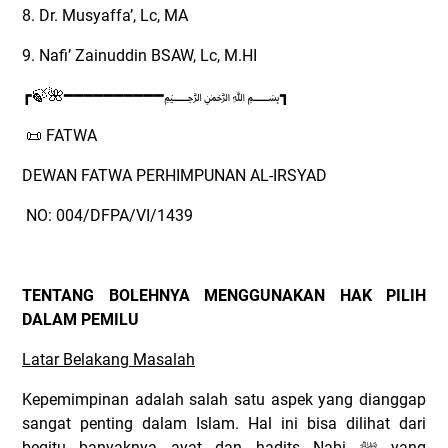
8. Dr. Musyaffa’, Lc, MA
9. Nafi’ Zainuddin BSAW, Lc, M.HI
﷽
┏
🍃🌺
━━━━━━━━━━
┓
FATWA
📜
DEWAN FATWA PERHIMPUNAN AL-IRSYAD
NO: 004/DFPA/VI/1439
TENTANG BOLEHNYA MENGGUNAKAN HAK PILIH
DALAM PEMILU
Latar Belakang Masalah
Kepemimpinan adalah salah satu aspek yang dianggap
sangat penting dalam Islam. Hal ini bisa dilihat dari
begitu banyaknya ayat dan hadits Nabi
ﷺ
yang