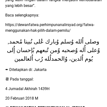
yang lebih besar”.
Baca selengkapnya:
https://dewanfatwa.perhimpunanalirsyad.org/fatwa-
menggunakan-hak-pilih-dalam-pemilu/
وصلى اُلله وُسلم وُبارك عُلى نُبينا مُحمد,
وُعلى آُله وُصحبه وُمن تُبعهم بُإحسان إُلى
يُوم اُلدين، وُالحمدلُله رُب اُلعالمين
Ditetapkan di: Jakarta
✒
Pada tanggal:
📆
4 Jumadal Akhirah 1439H
20 Februari 2018 M