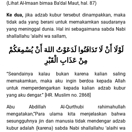
(Lihat Al-Imaan bimaa Ba’dal Maut, hal. 87)
Ke dua,
jika adzab kubur tersebut dinampakkan, maka
tidak ada yang berani untuk memakamkan saudaranya
yang meninggal dunia. Hal ini sebagaimana sabda Nabi
shallallahu ‘alaihi wa sallam,
لَوْلَا أَنْ لَا تَدَافَنُوا لَدَعَوْتُ اللهَ أَنْ يُسْمِعَكُمْ
مِنْ عَذَابِ الْقَبْرِ
“Seandainya kalau bukan karena kalian saling
memakamkan, maka aku ingin berdoa kepada Allah
untuk memperdengarkan kepada kalian adzab kubur
yang aku dengar.” [HR. Muslim no. 2868]
Abu Abdillah Al-Qurthubi rahimahullah
mengatakan,”Para ulama kita menjelaskan bahwa
sesungguhnya jin dan manusia tidak mendengar adzab
kubur adalah (karena) sabda Nabi shallallahu ‘alaihi wa