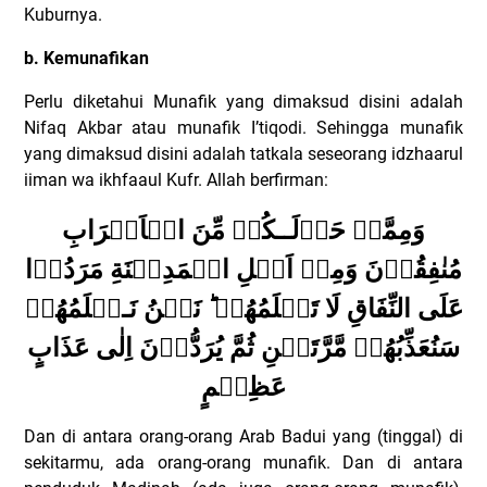
Kuburnya.
b. Kemunafikan
Perlu diketahui Munafik yang dimaksud disini adalah
Nifaq Akbar atau munafik I’tiqodi. Sehingga munafik
yang dimaksud disini adalah tatkala seseorang idzhaarul
iiman wa ikhfaaul Kufr. Allah berfirman:
وَمِمَّنۡ حَوۡلَــكُمۡ مِّنَ الۡاَعۡرَابِ
مُنٰفِقُوۡنَ‌‌ وَمِنۡ اَهۡلِ الۡمَدِيۡنَةِ‌ مَرَدُوۡا
عَلَى النِّفَاقِ لَا تَعۡلَمُهُمۡ ‌
نَحۡنُ نَـعۡلَمُهُمۡ‌
سَنُعَذِّبُهُمۡ مَّرَّتَيۡنِ ثُمَّ يُرَدُّوۡنَ اِلٰى عَذَابٍ
عَظِيۡمٍ‌
Dan di antara orang-orang Arab Badui yang (tinggal) di
sekitarmu, ada orang-orang munafik. Dan di antara