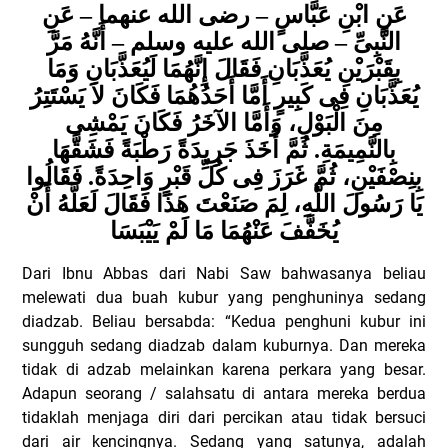
عَنِ ابْنِ عَبَّاسٍ – رضى الله عنهما – عَنِ
النَّبِىِّ – صلى الله عليه وسلم – أَنَّهُ مَرَّ
بِقَبْرَيْنِ يُعَذَّبَانِ فَقَالَ إِنَّهُمَا لَيُعَذَّبَانِ وَمَا
يُعَذَّبَانِ فِى كَبِيرٍ أَمَّا أَحَدُهُمَا فَكَانَ لاَ يَسْتَتِرُ
مِنَ الْبَوْلِ، وَأَمَّا الآخَرُ فَكَانَ يَمْشِى
بِالنَّمِيمَةِ. ثُمَّ أَخَذَ جَرِيدَةً رَطْبَةً فَشَقَّهَا
بِنِصْفَيْنِ، ثُمَّ غَرَزَ فِى كُلِّ قَبْرٍ وَاحِدَةً. فَقَالُوا
يَا رَسُولَ اللَّهِ، لِمَ صَنَعْتَ هَذَا فَقَالَ لَعَلَّهُ أَنْ
يُخَفَّفَ عَنْهُمَا مَا لَمْ يَيْبَسَا
Dari Ibnu Abbas dari Nabi Saw bahwasanya beliau
melewati dua buah kubur yang penghuninya sedang
diadzab. Beliau bersabda: “Kedua penghuni kubur ini
sungguh sedang diadzab dalam kuburnya.
Dan mereka
tidak di adzab melainkan karena perkara yang besar.
Adapun seorang / salahsatu di antara mereka berdua
tidaklah menjaga diri dari percikan atau tidak bersuci
dari air kencingnya. Sedang yang satunya, adalah