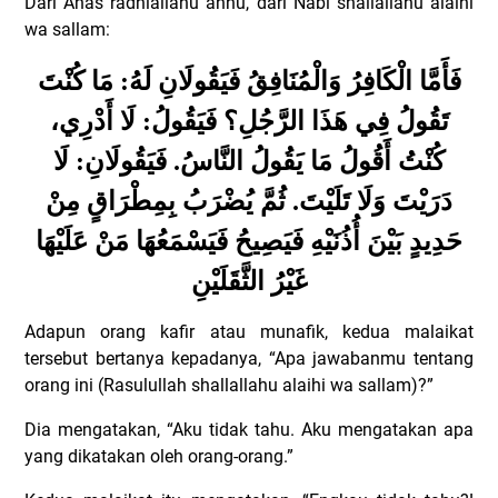
Dari Anas radhiallahu anhu, dari Nabi shallallahu alaihi
wa sallam:
فَأَمَّا الْكَافِرُ وَالْمُنَافِقُ فَيَقُولَانِ لَهُ: مَا كُنْتَ
تَقُولُ فِي هَذَا الرَّجُلِ؟ فَيَقُولُ: لَا أَدْرِي،
كُنْتُ أَقُولُ مَا يَقُولُ النَّاسُ. فَيَقُولَانِ: لَا
دَرَيْتَ وَلَا تَلَيْتَ. ثُمَّ يُضْرَبُ بِمِطْرَاقٍ مِنْ
حَدِيدٍ بَيْنَ أُذُنَيْهِ فَيَصِيحُ فَيَسْمَعُهَا مَنْ عَلَيْهَا
غَيْرُ الثَّقَلَيْنِ
Adapun orang kafir atau munafik, kedua malaikat
tersebut bertanya kepadanya, “Apa jawabanmu tentang
orang ini (Rasulullah shallallahu alaihi wa sallam)?”
Dia mengatakan, “Aku tidak tahu. Aku mengatakan apa
yang dikatakan oleh orang-orang.”