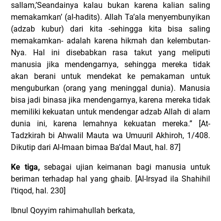
sallam,’Seandainya kalau bukan karena kalian saling
memakamkan’ (al-hadits). Allah Ta’ala menyembunyikan
(adzab kubur) dari kita -sehingga kita bisa saling
memakamkan- adalah karena hikmah dan kelembutan-
Nya. Hal ini disebabkan rasa takut yang meliputi
manusia jika mendengarnya, sehingga mereka tidak
akan berani untuk mendekat ke pemakaman untuk
menguburkan (orang yang meninggal dunia). Manusia
bisa jadi binasa jika mendengarnya, karena mereka tidak
memiliki kekuatan untuk mendengar adzab Allah di alam
dunia ini, karena lemahnya kekuatan mereka.” [At-
Tadzkirah bi Ahwalil Mauta wa Umuuril Akhiroh, 1/408.
Dikutip dari Al-Imaan bimaa Ba’dal Maut, hal. 87]
Ke tiga,
sebagai ujian keimanan bagi manusia untuk
beriman terhadap hal yang ghaib. [Al-Irsyad ila Shahihil
I’tiqod, hal. 230]
Ibnul Qoyyim rahimahullah berkata,