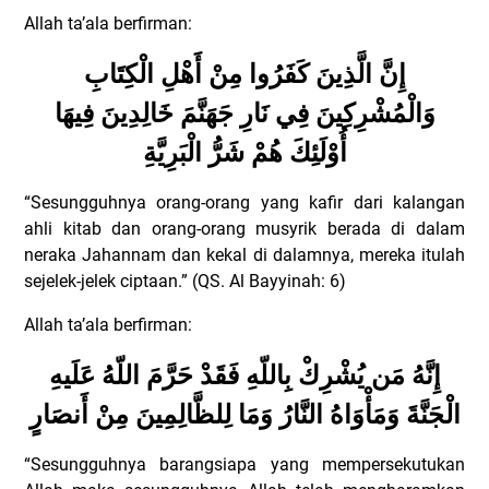
Allah ta’ala berfirman:
إِنَّ الَّذِينَ كَفَرُوا مِنْ أَهْلِ الْكِتَابِ
وَالْمُشْرِكِينَ فِي نَارِ جَهَنَّمَ خَالِدِينَ فِيهَا
أُوْلَئِكَ هُمْ شَرُّ الْبَرِيَّةِ
“Sesungguhnya orang-orang yang kafir dari kalangan
ahli kitab dan orang-orang musyrik berada di dalam
neraka Jahannam dan kekal di dalamnya, mereka itulah
sejelek-jelek ciptaan.”
(QS. Al Bayyinah: 6)
Allah ta’ala berfirman:
إِنَّهُ مَن يُشْرِكْ بِاللّهِ فَقَدْ حَرَّمَ اللّهُ عَلَيهِ
الْجَنَّةَ وَمَأْوَاهُ النَّارُ وَمَا لِلظَّالِمِينَ مِنْ أَنصَارٍ
“Sesungguhnya barangsiapa yang mempersekutukan