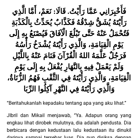
فَأَخْبِرَانِي عَمَّا رَأَيْتُ. قَالَا: نَعَمْ، أَمَّا الَّذِي
رَأَيْتَهُ يُشَقُّ شِدْقُهُ فَكَذَّابٌ يُحَدِّثُ بِالْكَذْبَةِ
فَتُحْمَلُ عَنْهُ حَتَّى تَبْلُغَ الْآفَاقَ فَيُصْنَعُ بِهِ إِلَى
يَوْمِ الْقِيَامَةِ، وَالَّذِي رَأَيْتَهُ يُشْدَخُ رَأْسُهُ
فَرَجُلٌ عَلَّمَهُ اللهُ الْقُرْآنَ فَنَامَ عَنْهُ بِاللَّيْلِ
وَلَمْ يَعْمَلْ فِيهِ بِالنَّهَارِ يُفْعَلُ بِهِ إِلَى يَوْمِ
الْقِيَامَةِ، وَالَّذِي رَأَيْتَهُ فِي الثَّقْبِ فَهُمُ الزُّنَاةُ،
وَالَّذِي رَأَيْتَهُ فِي النَّهْرِ آكِلُوا الرِّبَا
“Beritahukanlah kepadaku tentang apa yang aku lihat.”
JIbril dan Mikail menjawab, “Ya. Adapun orang yang
engkau lihat dirobek mulutnya, dia adalah pendusta. Dia
berbicara dengan kedustaan lalu kedustaan itu dinukil
darinya sampai tersebar luas. Dia pun disiksa dengan