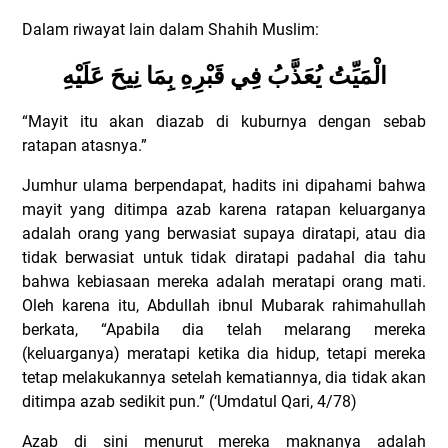
Dalam riwayat lain dalam Shahih Muslim:
الْمَيِّتُ يُعَذَّبُ فِي قَبْرِهِ بِمَا نِيحَ عَلَيْهِ
“Mayit itu akan diazab di kuburnya dengan sebab
ratapan atasnya.”
Jumhur ulama berpendapat, hadits ini dipahami bahwa
mayit yang ditimpa azab karena ratapan keluarganya
adalah orang yang berwasiat supaya diratapi, atau dia
tidak berwasiat untuk tidak diratapi padahal dia tahu
bahwa kebiasaan mereka adalah meratapi orang mati.
Oleh karena itu, Abdullah ibnul Mubarak rahimahullah
berkata, “Apabila dia telah melarang mereka
(keluarganya) meratapi ketika dia hidup, tetapi mereka
tetap melakukannya setelah kematiannya, dia tidak akan
ditimpa azab sedikit pun.” (‘Umdatul Qari, 4/78)
Azab di sini menurut mereka maknanya adalah