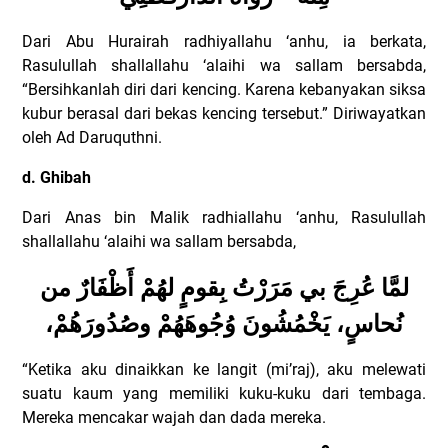
Dari Abu Hurairah radhiyallahu ‘anhu, ia berkata,
Rasulullah shallallahu ‘alaihi wa sallam bersabda,
“Bersihkanlah diri dari kencing. Karena kebanyakan siksa
kubur berasal dari bekas kencing tersebut.” Diriwayatkan
oleh Ad Daruquthni.
d. Ghibah
Dari Anas bin Malik radhiallahu ‘anhu, Rasulullah
shallallahu ‘alaihi wa sallam bersabda,
لمَّا عُرِجَ بي مَرَرْتُ بِقومٍ لهُمْ أَظْفَارٌ من
نُحاسٍ، يَخْمُشُونَ وُجُوهَهُمْ وصُدُورَهُمْ،
“Ketika aku dinaikkan ke langit (mi’raj), aku melewati
suatu kaum yang memiliki kuku-kuku dari tembaga.
Mereka mencakar wajah dan dada mereka.