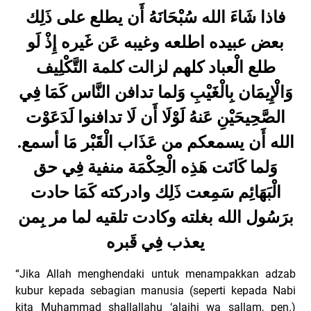
فاذا شَاءَ الله سُبْحَانَهُ أَن يطلع على ذَلِك
بعض عبيده اطلعه وغيبه عَن غَيره إِذْ لَو
طلع الْعباد كلهم لزالت كلمة التَّكْلِيف
وَالْإِيمَان بِالْغَيْبِ وَلما تدافن النَّاس كَمَا فِي
الصَّحِيحَيْنِ عَنهُ لَوْلَا أَن لَا تدافنوا لَدَعَوْت
الله أَن يسمعكم من عَذَاب الْقَبْر مَا أسمع.
وَلما كَانَت هَذِه الْحِكْمَة منفية فِي حق
الْبَهَائِم سَمِعت ذَلِك وادركته كَمَا حادت
برَسُول الله بغلته وكادت تلقيه لما مر بِمن
يعذب فِي قَبره
“Jika Allah menghendaki untuk menampakkan adzab
kubur kepada sebagian manusia (seperti kepada Nabi
kita Muhammad shallallahu ‘alaihi wa sallam, pen.)