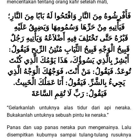
menceritakan tentang orang kafir setelah mati,
فَأَفْرِشُوهُ مِنَ النَّارِ وَافْتَحُوا لَهُ بَابًا مِنَ النَّارِ؛
فَيَأْتِيهِ مِنْ حَرِّهَا وَسُمُومِهَا وَيَضِيقُ عَلَيْهِ
قَبْرُهُ حَتَّى تَخْتَلِفَ فِيهِ أَضْلاَعُهُ وَيَأْتِيهِ رَجُلٌ
قَبِيحُ الْوَجْهِ قَبِيحُ الثِّيَابِ مُنْتِنُ الرِّيحِ فَيَقُولُ:
أَبْشِرْ بِالَّذِي يَسُوؤُكَ، هَذَا يَوْمُكَ الَّذِي كُنْتَ
تُوعَدُ. فَيَقُولُ: مَنْ أَنْتَ، فَوَجْهُكَ الْوَجْهُ الَّذِي
يَجِيءُ بِالشَّرِّ. فَيَقُولُ: أَنَا عَمَلُكَ الْخَبِيثُ.
فَيَقُولُ: رَبِّ لَا تُقِمِ السَّاعَةَ
“Gelarkanlah untuknya alas tidur dari api neraka.
Bukakanlah untuknya sebuah pintu ke neraka.”
Panas dan uap panas neraka pun mengenainya. Lalu
disempitkan kuburnya sampai tulang-tulang rusuknya