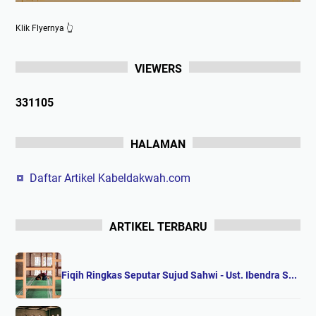
Klik Flyernya 👆
VIEWERS
3
3
1
1
0
5
HALAMAN
Daftar Artikel Kabeldakwah.com
ARTIKEL TERBARU
Fiqih Ringkas Seputar Sujud Sahwi - Ust. Ibendra S...