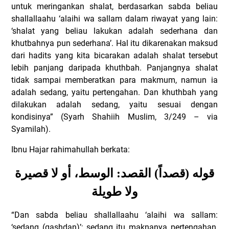
untuk meringankan shalat, berdasarkan sabda beliau
shallallaahu ‘alaihi wa sallam dalam riwayat yang lain:
‘shalat yang beliau lakukan adalah sederhana dan
khutbahnya pun sederhana’. Hal itu dikarenakan maksud
dari hadits yang kita bicarakan adalah shalat tersebut
lebih panjang daripada khuthbah. Panjangnya shalat
tidak sampai memberatkan para makmum, namun ia
adalah sedang, yaitu pertengahan. Dan khuthbah yang
dilakukan adalah sedang, yaitu sesuai dengan
kondisinya” (Syarh Shahiih Muslim, 3/249 – via
Syamilah).
Ibnu Hajar rahimahullah berkata:
قوله (قصداً) القصد: الوسط، أو لا قصيرة
ولا طويلة
“Dan sabda beliau shallallaahu ‘alaihi wa sallam:
‘sedang (qashdan)’; sedang itu maknanya pertengahan,