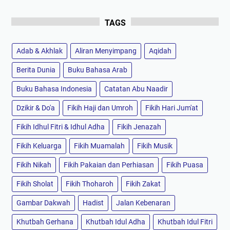
TAGS
Adab & Akhlak
Aliran Menyimpang
Aqidah
Berita Dunia
Buku Bahasa Arab
Buku Bahasa Indonesia
Catatan Abu Naadir
Dzikir & Do'a
Fikih Haji dan Umroh
Fikih Hari Jum'at
Fikih Idhul Fitri & Idhul Adha
Fikih Jenazah
Fikih Keluarga
Fikih Muamalah
Fikih Musik
Fikih Nikah
Fikih Pakaian dan Perhiasan
Fikih Puasa
Fikih Sholat
Fikih Thoharoh
Fikih Zakat
Gambar Dakwah
Hadist
Jalan Kebenaran
Khutbah Gerhana
Khutbah Idul Adha
Khutbah Idul Fitri