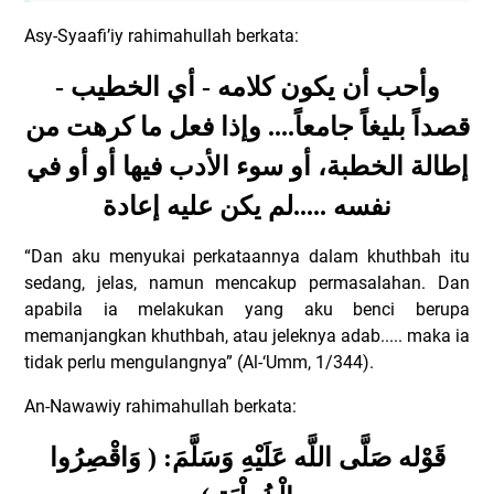
Asy-Syaafi’iy rahimahullah berkata:
وأحب أن يكون كلامه - أي الخطيب -
قصداً بليغاً جامعاً.... وإذا فعل ما كرهت من
إطالة الخطبة، أو سوء الأدب فيها أو أو في
نفسه .....لم يكن عليه إعادة
“Dan aku menyukai perkataannya dalam khuthbah itu
sedang, jelas, namun mencakup permasalahan. Dan
apabila ia melakukan yang aku benci berupa
memanjangkan khuthbah, atau jeleknya adab..... maka ia
tidak perlu mengulangnya” (Al-‘Umm, 1/344).
An-Nawawiy rahimahullah berkata:
قَوْله صَلَّى اللَّه عَلَيْهِ وَسَلَّمَ: ( وَاقْصِرُوا