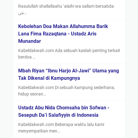
Rasulullah shallallaahu ‘alaihi wa sallam bersabda:
مَن…
Kebolehan Doa Makan Allahumma Barik
Lana Fima Razaqtana - Ustadz Aris
Munandar
Kabeldakwah.com Ada sebuah kaidah penting terkait
berdoa …
Mbah Riyan “Ibnu Harjo Al-Jawi” Ulama yang
Tak Dikenal di Kampungnya
Kabeldakwah.com Di sebuah kampung sederhana,
hidup seoran…
Ustadz Abu Nida Chomsaha bin Sofwan -
Sesepuh Da’i Salafiyyin di Indonesia
Kabeldakwah.com Beberapa waktu lalu kami
menyempatkan men…