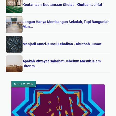
Keutamaan-Keutamaan Sholat - Khutbah Jum'at
Jangan Hanya Membangun Sekolah, Tapi Bangunlah
Man...
Menjadi Kunci-Kunci Kebaikan - Khutbah Jum'at
Apakah Riwayat Sahabat Sebelum Masuk Islam
Diterim...
MOST VIEWED