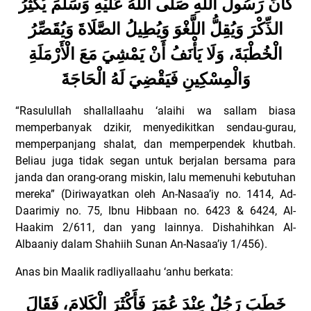
كَانَ رَسُولُ اللَّهِ صَلَّى اللهُ عَلَيْهِ وَسَلَّمَ يُكْثِرُ
الذِّكْرَ وَيُقِلُّ اللَّغْوَ وَيُطِيلُ الصَّلَاةَ وَيُقَصِّرُ
الْخُطْبَةَ، وَلَا يَأْنَفُ أَنْ يَمْشِيَ مَعَ الْأَرْمَلَةِ
وَالْمِسْكِينِ فَيَقْضِيَ لَهُ الْحَاجَةَ
“Rasulullah shallallaahu ‘alaihi wa sallam biasa
memperbanyak dzikir, menyedikitkan sendau-gurau,
memperpanjang shalat, dan memperpendek khutbah.
Beliau juga tidak segan untuk berjalan bersama para
janda dan orang-orang miskin, lalu memenuhi kebutuhan
mereka” (Diriwayatkan oleh An-Nasaa’iy no. 1414, Ad-
Daarimiy no. 75, Ibnu Hibbaan no. 6423 & 6424, Al-
Haakim 2/611, dan yang lainnya. Dishahihkan Al-
Albaaniy dalam Shahiih Sunan An-Nasaa’iy 1/456).
Anas bin Maalik radliyallaahu ‘anhu berkata:
خَطَبَ رَجُلٌ عِنْدَ عُمَرَ فَأَكْثَرَ الْكَلامَ، فَقَالَ