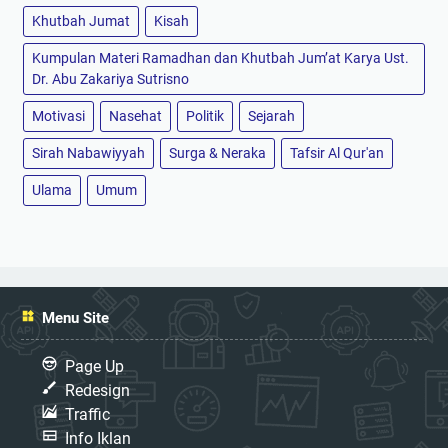
Khutbah Jumat
Kisah
Kumpulan Materi Ramadhan dan Khutbah Jum’at Karya Ust.
Dr. Abu Zakariya Sutrisno
Motivasi
Nasehat
Politik
Sejarah
Sirah Nabawiyyah
Surga & Neraka
Tafsir Al Qur'an
Ulama
Umum
Menu Site
Page Up
Redesign
Traffic
Info Iklan