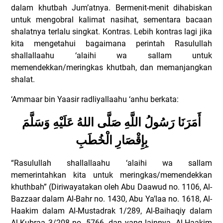
dalam khutbah Jum’atnya. Bermenit-menit dihabiskan
untuk mengobral kalimat nasihat, sementara bacaan
shalatnya terlalu singkat. Kontras. Lebih kontras lagi jika
kita mengetahui bagaimana perintah Rasulullah
shallallaahu ‘alaihi wa sallam untuk
memendekkan/meringkas khutbah, dan memanjangkan
shalat.
‘Ammaar bin Yaasir radliyallaahu ‘anhu berkata:
أَمَرَنَا رَسُولُ اللَّهِ صَلَّى اللهُ عَلَيْهِ وَسَلَّمَ
بِإِقْصَارِ الْخُطَبِ
“Rasulullah shallallaahu ‘alaihi wa sallam
memerintahkan kita untuk meringkas/memendekkan
khuthbah” (Diriwayatakan oleh Abu Daawud no. 1106, Al-
Bazzaar dalam Al-Bahr no. 1430, Abu Ya’laa no. 1618, Al-
Haakim dalam Al-Mustadrak 1/289, Al-Baihaqiy dalam
Al-Kubraa 3/208 no. 5766, dan yang lainnya. Al-Haakim