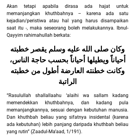
Akan tetapi apabila dirasa ada hajat untuk
memanjangkan khuthbahnya – karena ada satu
kejadian/peristiwa atau hal yang harus disampaikan
saat itu -, maka seseorang boleh melakukannya. Ibnul-
Qayyim rahimahullah berkata:
وكان صلى الله عليه وسلم يقصر خطبته
أحياناً ويطيلها أحياناً بحسب حاجة الناس،
وكانت خطنته العارضة أطول من خطبته
الراتبة
“Rasulullah shallallaahu ‘alaihi wa sallam kadang
memendekkan khuthbahnya, dan kadang pula
memanjangkannya, sesuai dengan kebutuhan manusia.
Dan khuthbah beliau yang sifatnya insidental (karena
ada kebutuhan) lebih panjang daripada khuthbah beliau
yang rutin” (Zaadul-Ma’aad, 1/191).