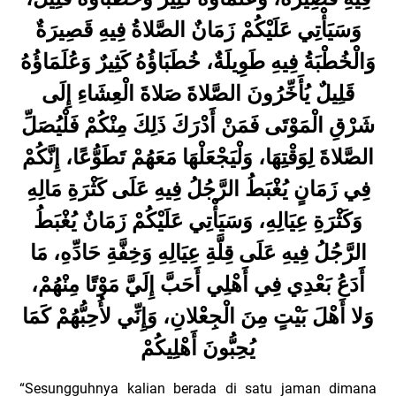
وَسَيَأْتِي عَلَيْكُمْ زَمَانٌ الصَّلاةُ فِيهِ قَصِيرَةٌ
وَالْخُطْبَةُ فِيهِ طَوِيلَةٌ، خُطَبَاؤُهُ كَثِيرٌ وَعُلَمَاؤُهُ
قَلِيلٌ يُأَخِّرُونَ الصَّلاةَ صَلاةَ الْعِشَاءِ إِلَى
شَرْقِ الْمَوْتَى فَمَنْ أَدْرَكَ ذَلِكَ مِنْكُمْ فَلْيُصَلِّ
الصَّلاةَ لِوَقْتِهَا، وَلْيَجْعَلْهَا مَعَهُمْ تَطَوُّعًا، إِنَّكُمْ
فِي زَمَانٍ يُغْبَطُ الرَّجُلُ فِيهِ عَلَى كَثْرَةِ مَالِهِ
وَكَثْرَةِ عِيَالِهِ، وَسَيَأْتِي عَلَيْكُمْ زَمَانٌ يُغْبَطُ
الرَّجُلُ فِيهِ عَلَى قِلَّةِ عِيَالِهِ وَخِفَّةِ حَادِّهِ، مَا
أَدَعُ بَعْدِي فِي أَهْلِي أَحَبَّ إِلَيَّ مَوْتًا مِنْهُمْ،
وَلا أَهْلَ بَيْتٍ مِنَ الْجِعْلانِ، وَإِنِّي لأُحِبُّهُمْ كَمَا
يُحِبُّونَ أَهْلِيكُمْ
“Sesungguhnya kalian berada di satu jaman dimana