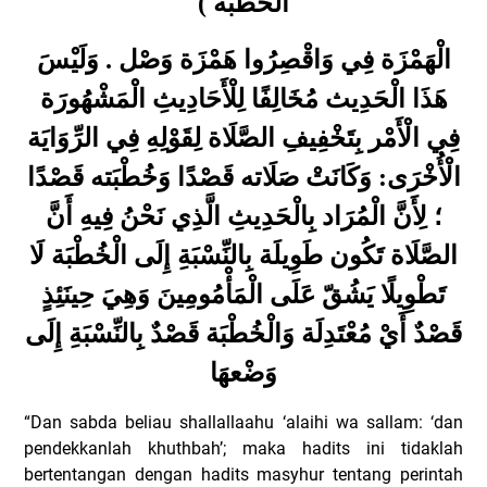
الْخُطْبَة )
الْهَمْزَة فِي وَاقْصِرُوا هَمْزَة وَصْل . وَلَيْسَ
هَذَا الْحَدِيث مُخَالِفًا لِلْأَحَادِيثِ الْمَشْهُورَة
فِي الْأَمْر بِتَخْفِيفِ الصَّلَاة لِقَوْلِهِ فِي الرِّوَايَة
الْأُخْرَى: وَكَانَتْ صَلَاته قَصْدًا وَخُطْبَته قَصْدًا
؛ لِأَنَّ الْمُرَاد بِالْحَدِيثِ الَّذِي نَحْنُ فِيهِ أَنَّ
الصَّلَاة تَكُون طَوِيلَة بِالنِّسْبَةِ إِلَى الْخُطْبَة لَا
تَطْوِيلًا يَشُقّ عَلَى الْمَأْمُومِينَ وَهِيَ حِينَئِذٍ
قَصْدٌ أَيْ مُعْتَدِلَة وَالْخُطْبَة قَصْدٌ بِالنِّسْبَةِ إِلَى
وَضْعهَا
“Dan sabda beliau shallallaahu ‘alaihi wa sallam: ‘dan
pendekkanlah khuthbah’; maka hadits ini tidaklah
bertentangan dengan hadits masyhur tentang perintah