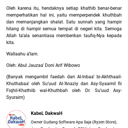
Oleh karena itu, hendaknya setiap khathib benar-benar
memperhatikan hal ini, yaitu memperpendek khuthbah
dan memanjangkan shalat. Satu sunnah yang hampir
hilang di hampir semua tempat di negeri kita. Semoga
Allah ta’ala senantiasa memberikan taufiq-Nya kepada
kita.
Wallaahu a’lam.
Oleh: Abul Jauzaa' Doni Arif Wibowo
(Banyak mengambil faedah dari Al-Inbaa’ bi-Akhthaail-
Khuthabaa’ oleh Su’uud Al-‘Anaziy dan Asy-Syaamil fii
Fiqhil-Khathiib wal-Khuthbah oleh Dr. Su’uud Asy-
Syuraim)
KabeL DakwaH
Owner Gudang Software Apa Saja (Ryzen Store),