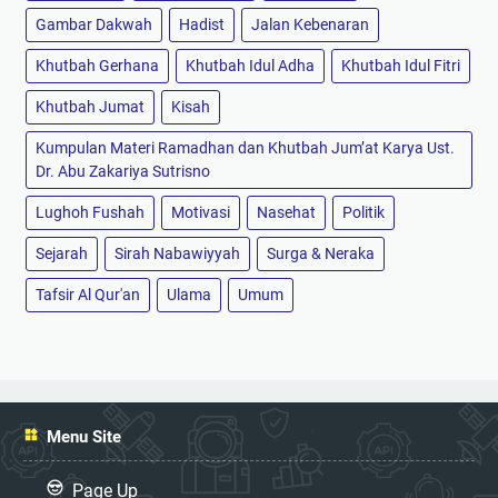
Gambar Dakwah
Hadist
Jalan Kebenaran
Khutbah Gerhana
Khutbah Idul Adha
Khutbah Idul Fitri
Khutbah Jumat
Kisah
Kumpulan Materi Ramadhan dan Khutbah Jum’at Karya Ust.
Dr. Abu Zakariya Sutrisno
Lughoh Fushah
Motivasi
Nasehat
Politik
Sejarah
Sirah Nabawiyyah
Surga & Neraka
Tafsir Al Qur'an
Ulama
Umum
Menu Site
Page Up