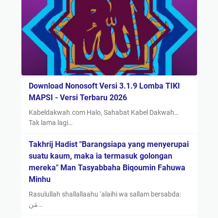
Download Nonosoft Versi 3.1.9 Lomba TIKI
MAPSI - Versi Terbaru 2026
Kabeldakwah.com Halo, Sahabat Kabel Dakwah…
Tak lama lagi…
Takhrij Hadist "Barangsiapa yang menyerupai
suatu kaum, maka ia termasuk golongan
mereka" Man Tasyabbaha Biqoumin Fahuwa
Minhu
Rasulullah shallallaahu ‘alaihi wa sallam bersabda:
مَن…