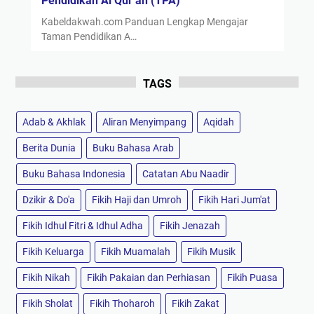
Pendidikan Al Qur’an (TPA)
Kabeldakwah.com Panduan Lengkap Mengajar
Taman Pendidikan A…
TAGS
Adab & Akhlak
Aliran Menyimpang
Aqidah
Berita Dunia
Buku Bahasa Arab
Buku Bahasa Indonesia
Catatan Abu Naadir
Dzikir & Do'a
Fikih Haji dan Umroh
Fikih Hari Jum'at
Fikih Idhul Fitri & Idhul Adha
Fikih Jenazah
Fikih Keluarga
Fikih Muamalah
Fikih Musik
Fikih Nikah
Fikih Pakaian dan Perhiasan
Fikih Puasa
Fikih Sholat
Fikih Thoharoh
Fikih Zakat