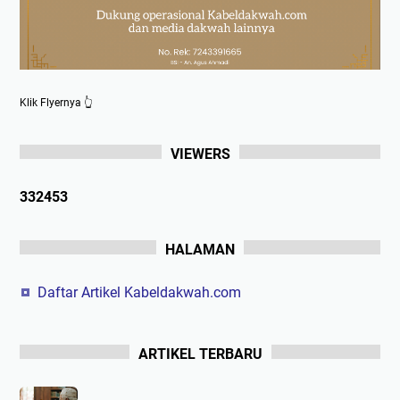
Klik Flyernya 👆
VIEWERS
3
3
2
4
5
3
HALAMAN
Daftar Artikel Kabeldakwah.com
ARTIKEL TERBARU