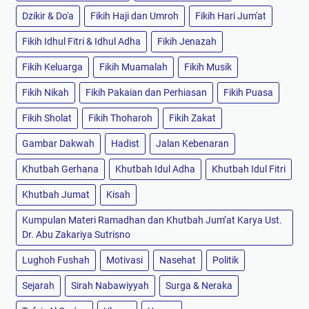
Dzikir & Do'a
Fikih Haji dan Umroh
Fikih Hari Jum'at
Fikih Idhul Fitri & Idhul Adha
Fikih Jenazah
Fikih Keluarga
Fikih Muamalah
Fikih Musik
Fikih Nikah
Fikih Pakaian dan Perhiasan
Fikih Puasa
Fikih Sholat
Fikih Thoharoh
Fikih Zakat
Gambar Dakwah
Hadist
Jalan Kebenaran
Khutbah Gerhana
Khutbah Idul Adha
Khutbah Idul Fitri
Khutbah Jumat
Kisah
Kumpulan Materi Ramadhan dan Khutbah Jum’at Karya Ust.
Dr. Abu Zakariya Sutrisno
Lughoh Fushah
Motivasi
Nasehat
Politik
Sejarah
Sirah Nabawiyyah
Surga & Neraka