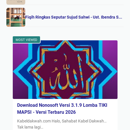
Fiqih Ringkas Seputar Sujud Sahwi - Ust. Ibendra S...
MOST VIEWED
Download Nonosoft Versi 3.1.9 Lomba TIKI
MAPSI - Versi Terbaru 2026
Kabeldakwah.com Halo, Sahabat Kabel Dakwah…
Tak lama lagi…