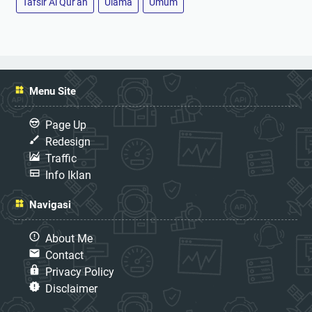
Tafsir Al Qur'an
Ulama
Umum
Menu Site
Page Up
Redesign
Traffic
Info Iklan
Navigasi
About Me
Contact
Privacy Policy
Disclaimer