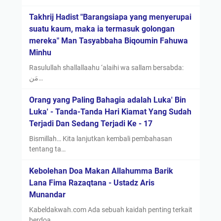
Takhrij Hadist "Barangsiapa yang menyerupai
suatu kaum, maka ia termasuk golongan
mereka" Man Tasyabbaha Biqoumin Fahuwa
Minhu
Rasulullah shallallaahu ‘alaihi wa sallam bersabda:
مَن…
Orang yang Paling Bahagia adalah Luka' Bin
Luka' - Tanda-Tanda Hari Kiamat Yang Sudah
Terjadi Dan Sedang Terjadi Ke - 17
Bismillah… Kita lanjutkan kembali pembahasan
tentang ta…
Kebolehan Doa Makan Allahumma Barik
Lana Fima Razaqtana - Ustadz Aris
Munandar
Kabeldakwah.com Ada sebuah kaidah penting terkait
berdoa …