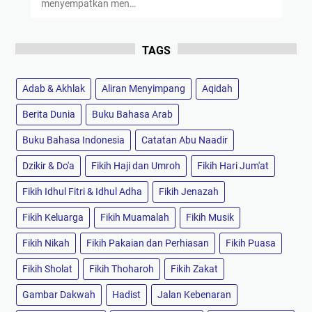
menyempatkan men…
TAGS
Adab & Akhlak
Aliran Menyimpang
Aqidah
Berita Dunia
Buku Bahasa Arab
Buku Bahasa Indonesia
Catatan Abu Naadir
Dzikir & Do'a
Fikih Haji dan Umroh
Fikih Hari Jum'at
Fikih Idhul Fitri & Idhul Adha
Fikih Jenazah
Fikih Keluarga
Fikih Muamalah
Fikih Musik
Fikih Nikah
Fikih Pakaian dan Perhiasan
Fikih Puasa
Fikih Sholat
Fikih Thoharoh
Fikih Zakat
Gambar Dakwah
Hadist
Jalan Kebenaran