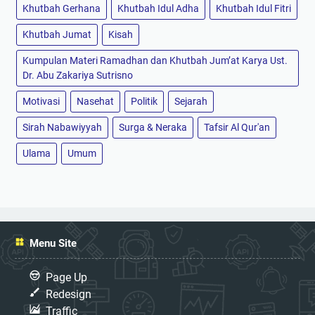
Khutbah Gerhana
Khutbah Idul Adha
Khutbah Idul Fitri
Khutbah Jumat
Kisah
Kumpulan Materi Ramadhan dan Khutbah Jum’at Karya Ust.
Dr. Abu Zakariya Sutrisno
Motivasi
Nasehat
Politik
Sejarah
Sirah Nabawiyyah
Surga & Neraka
Tafsir Al Qur'an
Ulama
Umum
Menu Site
Page Up
Redesign
Traffic