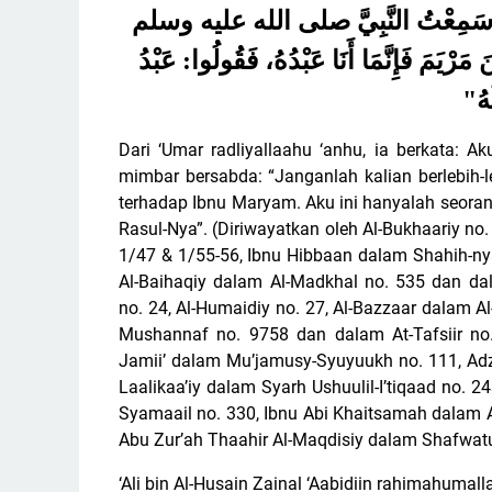
ْبَرِ سَمِعْتُ النَّبِيَّ صلى الله عليه وسلم
ْيَمَ فَإِنَّمَا أَنَا عَبْدُهُ، فَقُولُوا: عَبْدُ
"
هُ
Dari ‘Umar radliyallaahu ‘anhu, ia berkata: A
mimbar bersabda: “Janganlah kalian berlebih-
terhadap Ibnu Maryam. Aku ini hanyalah seor
Rasul-Nya”. (Diriwayatkan oleh Al-Bukhaariy n
1/47 & 1/55-56, Ibnu Hibbaan dalam Shahih-ny
Al-Baihaqiy dalam Al-Madkhal no. 535 dan da
no. 24, Al-Humaidiy no. 27, Al-Bazzaar dalam Al
Mushannaf no. 9758 dan dalam At-Tafsiir no.
Jamii’ dalam Mu’jamusy-Syuyuukh no. 111, Adz
Laalikaa’iy dalam Syarh Ushuulil-I’tiqaad no. 
Syamaail no. 330, Ibnu Abi Khaitsamah dalam At
Abu Zur’ah Thaahir Al-Maqdisiy dalam Shafwat
‘Ali bin Al-Husain Zainal ‘Aabidiin rahimahumal