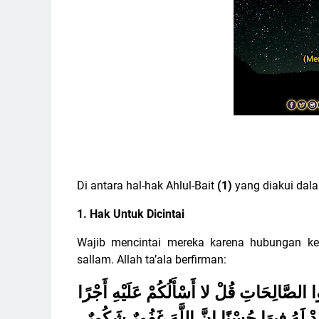
Di antara hal-hak Ahlul-Bait
(1)
yang diakui dala
1. Hak Untuk Dicintai
Wajib mencintai mereka karena hubungan kek
sallam. Allah ta’ala berfirman:
ُوا الصَّالِحَاتِ قُلْ لا أَسْأَلُكُمْ عَلَيْهِ أَجْرًا
ْ لَهُ فِيهَا حُسْنًا إِنَّ اللَّهَ غَفُورٌ شَكُورٌ