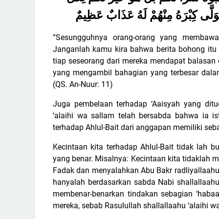
َلَّى كِبْرَهُ مِنْهُمْ لَهُ عَذَابٌ عَظِيمٌ
“Sesungguhnya orang-orang yang membawa 
Janganlah kamu kira bahwa berita bohong itu 
tiap seseorang dari mereka mendapat balasan 
yang mengambil bahagian yang terbesar dalam
(QS. An-Nuur: 11)
Juga pembelaan terhadap ‘Aaisyah yang ditudu
‘alaihi wa sallam telah bersabda bahwa ia is
terhadap Ahlul-Bait dari anggapan memiliki seba
Kecintaan kita terhadap Ahlul-Bait tidak la
yang benar. Misalnya: Kecintaan kita tidakla
Fadak dan menyalahkan Abu Bakr radliyallaah
hanyalah berdasarkan sabda Nabi shallallaahu 
membenar-benarkan tindakan sebagian ‘habaa
mereka, sebab Rasulullah shallallaahu ‘alaihi w