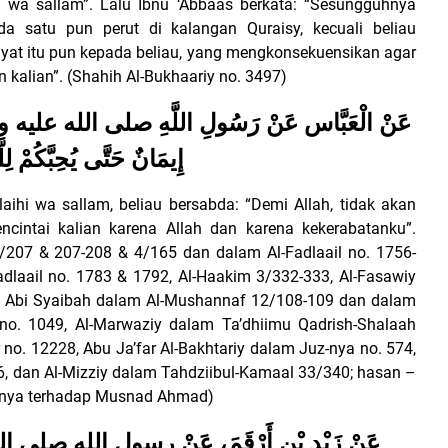
 wa sallam”. Lalu Ibnu ‘Abbaas berkata: “Sesungguhnya
ada satu pun perut di kalangan Quraisy, kecuali beliau
at itu pun kepada beliau, yang mengkonsekuensikan agar
kalian”. (Shahih Al-Bukhaariy no. 3497)
عَنْ الْعَبَّاس عَنْ رَسُولِ اللَّهِ صلى الله عليه وسلم 
إِيمَانٌ حَتَّى يُحِبَّكُمْ لِلّ
alaihi wa sallam, beliau bersabda: “Demi Allah, tidak akan
intai kalian karena Allah dan karena kekerabatanku”.
207 & 207-208 & 4/165 dan dalam Al-Fadlaail no. 1756-
dlaail no. 1783 & 1792, Al-Haakim 3/332-333, Al-Fasawiy
nu Abi Syaibah dalam Al-Mushannaf 12/108-109 dan dalam
no. 1049, Al-Marwaziy dalam Ta’dhiimu Qadrish-Shalaah
 no. 12228, Abu Ja’far Al-Bakhtariy dalam Juz-nya no. 574,
96, dan Al-Mizziy dalam Tahdziibul-Kamaal 33/340; hasan –
h-nya terhadap Musnad Ahmad)
عَنْ زَيْدِ بْنِ أَرْقَمَ، عَنْ رسول الله .