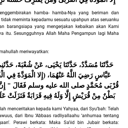
h menggembirakan hamba- hamba-Nya yang beriman dan
u tidak meminta kepadamu sesuatu upahpun atas seruanku
 Dan barangsiapa yang mengerjakan kebaikan akan Kami
ya itu. Sesungguhnya Allah Maha Pengampun lagi Maha
imahullah meriwayatkan:
حَدَّثَنَا مُسَدَّدٌ، حَدَّثَنَا يَحْيَى، عَنْ شُعْبَةَ، حَدّ
عَبَّاسٍ رَضِيَ اللَّهُ عَنْهُمَا، (إِلا الْمَوَدَّةَ فِي ا:
قُرْبَى مُحَمَّدٍ صلى الله عليه وسلم فَقَالَ " إِنَّ
بَطْنٌ مِنْ قُرَيْشٍ إِلَّا وَلَهُ فِيهِ قَرَابَةٌ فَنَزَلَتْ عَلَيْه
ah menceritakan kepada kami Yahyaa, dari Syu’bah: Telah
awuus, dari Ibnu ‘Abbaas radliyallaahu ‘anhumaa tentang
aan’. Perawi berkata: Maka Sa’iid bin Jubair berkata: