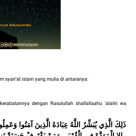
m syari’at islam yang mulia di antaranya:
erabatannya dengan Rasulullah shallallaahu ‘alaihi wa
ذَلِكَ الَّذِي يُبَشِّرُ اللَّهُ عِبَادَهُ الَّذِينَ آمَنُوا وَعَمِل
إِلا الْمَوَدَّةَ فِي الْقُرْبَى وَمَنْ يَقْتَرِفْ حَسَنَةً نَزِد