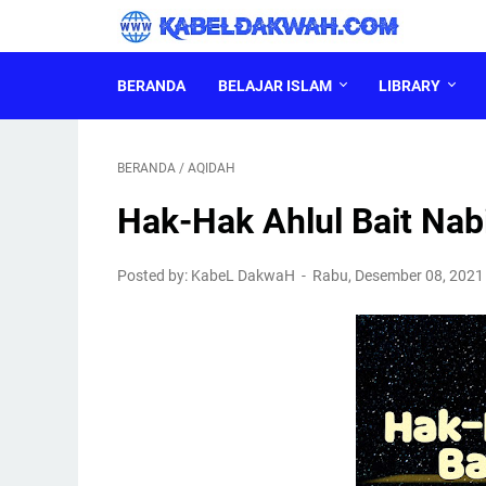
BERANDA
BELAJAR ISLAM
LIBRARY
BERANDA
/
AQIDAH
Hak-Hak Ahlul Bait Nab
Posted by: KabeL DakwaH
Rabu, Desember 08, 202