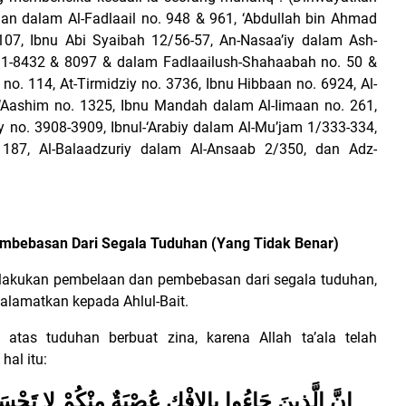
n dalam Al-Fadlaail no. 948 & 961, ‘Abdullah bin Ahmad
07, Ibnu Abi Syaibah 12/56-57, An-Nasaa’iy dalam Ash-
31-8432 & 8097 & dalam Fadlaailush-Shahaabah no. 50 &
o. 114, At-Tirmidziy no. 3736, Ibnu Hibbaan no. 6924, Al-
i ‘Aashim no. 1325, Ibnu Mandah dalam Al-Iimaan no. 261,
 no. 3908-3909, Ibnul-‘Arabiy dalam Al-Mu’jam 1/333-334,
187, Al-Balaadzuriy dalam Al-Ansaab 2/350, dan Adz-
mbebasan Dari Segala Tuduhan (Yang Tidak Benar)
elakukan pembelaan dan pembebasan dari segala tuduhan,
ialamatkan kepada Ahlul-Bait.
 atas tuduhan berbuat zina, karena Allah ta’ala telah
hal itu:
إِنَّ الَّذِينَ جَاءُوا بِالإفْكِ عُصْبَةٌ مِنْكُمْ لا تَحْسَبُ