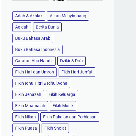
Adab & Akhlak
Aliran Menyimpang
Aqidah
Berita Dunia
Buku Bahasa Arab
Buku Bahasa Indonesia
Catatan Abu Naadir
Dzikir & Do'a
Fikih Haji dan Umroh
Fikih Hari Jum'at
Fikih Idhul Fitri & Idhul Adha
Fikih Jenazah
Fikih Keluarga
Fikih Muamalah
Fikih Musik
Fikih Nikah
Fikih Pakaian dan Perhiasan
Fikih Puasa
Fikih Sholat