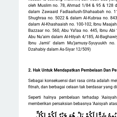
oleh Muslim no. 78, Ahmad 1/84 & 95 & 128 da
dalam Zawaaid Fadlaailush-Shahaabah no. 11
Shughraa no. 5022 & dalam Al-Kubraa no. 84
dalam Al-Khashaaish no. 100-102, Ibnu Maajah n
Bazzaar no. 560, Abu Ya’laa no. 445, Ibnu Ab
Abu Nu’aim dalam Al-Hilyah 4/185, Al-Baghawiy
Ibnu Jamii’ dalam Mu’jamusy-Syuyuukh no. 
Dzahabiy dalam As-Siyar 12/509)
2. Hak Untuk Mendapatkan Pembelaan Dan Pe
Sebagai konsekuensi dari rasa cinta adalah m
fitnah, dan berbagai celaan tak berdasar yang d
Seperti halnya pembelaan terhadap ‘Aaisyah
memberikan persaksian bebasnya ‘Aaisyah atas 
وهُ شَرًّا لَكُمْ بَلْ هُوَ خَيْرٌ لَكُمْ لِكُلِّ