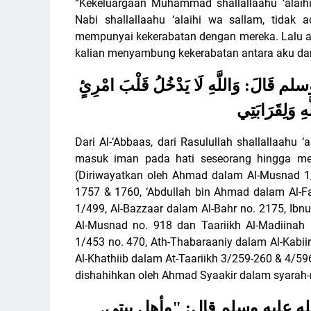
“Kekeluargaan Muhammad shallallaahu ‘alaihi
Nabi shallallaahu ‘alaihi wa sallam, tidak 
mempunyai kekerabatan dengan mereka. Lalu ay
kalian menyambung kekerabatan antara aku dan 
قَالَ: وَاللَّهِ لَا يَدْخُلُ قَلْبَ امْرِئٍ
َهِ وَلِقَرَابَتِي
Dari Al-‘Abbaas, dari Rasulullah shallallaahu ‘
masuk iman pada hati seseorang hingga menc
(Diriwayatkan oleh Ahmad dalam Al-Musnad 1/
1757 & 1760, ‘Abdullah bin Ahmad dalam Al-Fa
1/499, Al-Bazzaar dalam Al-Bahr no. 2175, Ib
Al-Musnad no. 918 dan Taariikh Al-Madiinah 
1/453 no. 470, Ath-Thabaraaniy dalam Al-Kabiir
Al-Khathiib dalam At-Taariikh 3/259-260 & 4/5
dishahihkan oleh Ahmad Syaakir dalam syara
صلى الله عليه وسلم قال: "وأهل بيتي