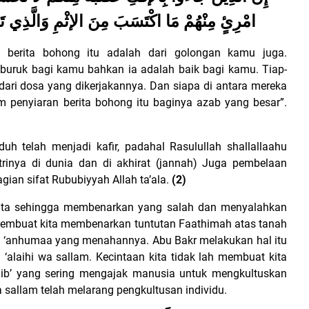
امْرِئٍ مِنْهُمْ مَا اكْتَسَبَ مِنَ الإثْمِ وَالَّذِي تَو
berita bohong itu adalah dari golongan kamu juga.
buruk bagi kamu bahkan ia adalah baik bagi kamu. Tiap-
dari dosa yang dikerjakannya. Dan siapa di antara mereka
 penyiaran berita bohong itu baginya azab yang besar”.
h telah menjadi kafir, padahal Rasulullah shallallaahu
trinya di dunia dan di akhirat (jannah) Juga pembelaan
gian sifat Rububiyyah Allah ta’ala.
(2)
h buta sehingga membenarkan yang salah dan menyalahkan
h membuat kita membenarkan tuntutan Faathimah atas tanah
u ‘anhumaa yang menahannya. Abu Bakr melakukan hal itu
‘alaihi wa sallam. Kecintaan kita tidak lah membuat kita
ib’ yang sering mengajak manusia untuk mengkultuskan
a sallam telah melarang pengkultusan individu.