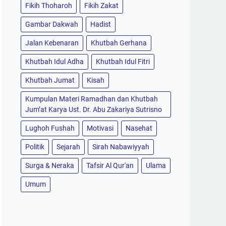
Fikih Thoharoh
Fikih Zakat
Gambar Dakwah
Hadist
Jalan Kebenaran
Khutbah Gerhana
Khutbah Idul Adha
Khutbah Idul Fitri
Khutbah Jumat
Kisah
Kumpulan Materi Ramadhan dan Khutbah
Jum’at Karya Ust. Dr. Abu Zakariya Sutrisno
Lughoh Fushah
Motivasi
Nasehat
Politik
Sejarah
Sirah Nabawiyyah
Surga & Neraka
Tafsir Al Qur'an
Ulama
Umum