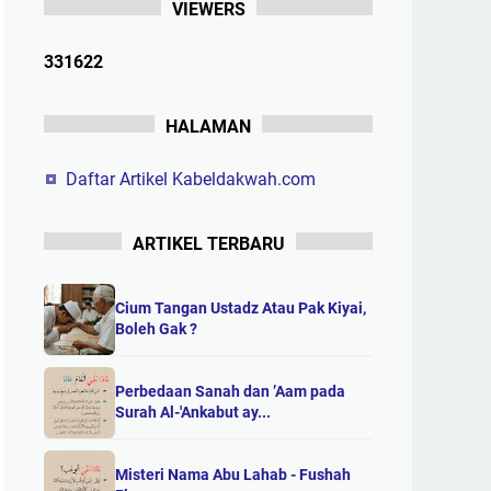
VIEWERS
3
3
1
6
2
2
HALAMAN
Daftar Artikel Kabeldakwah.com
ARTIKEL TERBARU
Cium Tangan Ustadz Atau Pak Kiyai,
Boleh Gak ?
Perbedaan Sanah dan ’Aam pada
Surah Al-'Ankabut ay...
Misteri Nama Abu Lahab - Fushah