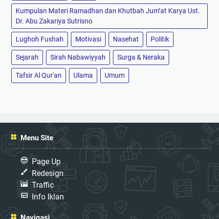
Kumpulan Materi Ramadhan dan Khutbah Jum’at Karya Ust.
Dr. Abu Zakariya Sutrisno
Lughoh Fushah
Motivasi
Nasehat
Politik
Sejarah
Sirah Nabawiyyah
Surga & Neraka
Tafsir Al Qur'an
Ulama
Umum
Menu Site
Page Up
Redesign
Traffic
Info Iklan
Navigasi