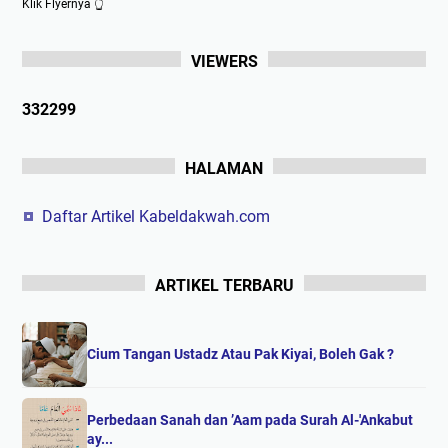
Klik Flyernya 👆
VIEWERS
3
3
2
2
9
9
HALAMAN
Daftar Artikel Kabeldakwah.com
ARTIKEL TERBARU
Cium Tangan Ustadz Atau Pak Kiyai, Boleh Gak ?
Perbedaan Sanah dan ’Aam pada Surah Al-'Ankabut
ay...