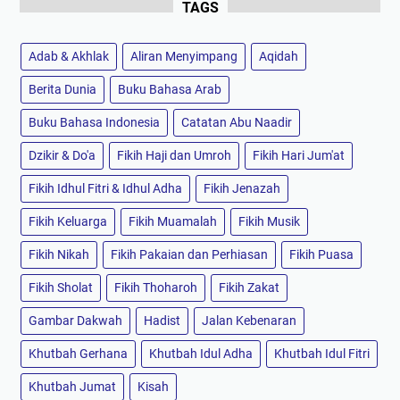
TAGS
Adab & Akhlak
Aliran Menyimpang
Aqidah
Berita Dunia
Buku Bahasa Arab
Buku Bahasa Indonesia
Catatan Abu Naadir
Dzikir & Do'a
Fikih Haji dan Umroh
Fikih Hari Jum'at
Fikih Idhul Fitri & Idhul Adha
Fikih Jenazah
Fikih Keluarga
Fikih Muamalah
Fikih Musik
Fikih Nikah
Fikih Pakaian dan Perhiasan
Fikih Puasa
Fikih Sholat
Fikih Thoharoh
Fikih Zakat
Gambar Dakwah
Hadist
Jalan Kebenaran
Khutbah Gerhana
Khutbah Idul Adha
Khutbah Idul Fitri
Khutbah Jumat
Kisah