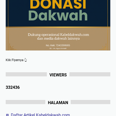
Klik Flyernya 👆
VIEWERS
3
3
2
4
3
6
HALAMAN
Daftar Artikel Kabeldakwah.com