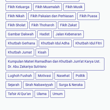
Fikih Keluarga
Fikih Muamalah
Fikih Musik
Fikih Nikah
Fikih Pakaian dan Perhiasan
Fikih Puasa
Fikih Sholat
Fikih Thoharoh
Fikih Zakat
Gambar Dakwah
Hadist
Jalan Kebenaran
Khutbah Gerhana
Khutbah Idul Adha
Khutbah Idul Fitri
Khutbah Jumat
Kisah
Kumpulan Materi Ramadhan dan Khutbah Jum’at Karya Ust.
Dr. Abu Zakariya Sutrisno
Lughoh Fushah
Motivasi
Nasehat
Politik
Sejarah
Sirah Nabawiyyah
Surga & Neraka
Tafsir Al Qur'an
Ulama
Umum