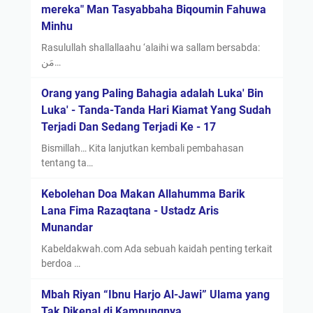
mereka" Man Tasyabbaha Biqoumin Fahuwa
Minhu
Rasulullah shallallaahu ‘alaihi wa sallam bersabda:
مَن…
Orang yang Paling Bahagia adalah Luka' Bin
Luka' - Tanda-Tanda Hari Kiamat Yang Sudah
Terjadi Dan Sedang Terjadi Ke - 17
Bismillah… Kita lanjutkan kembali pembahasan
tentang ta…
Kebolehan Doa Makan Allahumma Barik
Lana Fima Razaqtana - Ustadz Aris
Munandar
Kabeldakwah.com Ada sebuah kaidah penting terkait
berdoa …
Mbah Riyan “Ibnu Harjo Al-Jawi” Ulama yang
Tak Dikenal di Kampungnya