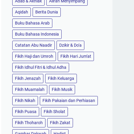
Adab & Akhlak
Aliran Menyimpang
Aqidah
Berita Dunia
Buku Bahasa Arab
Buku Bahasa Indonesia
Catatan Abu Naadir
Dzikir & Do'a
Fikih Haji dan Umroh
Fikih Hari Jum'at
Fikih Idhul Fitri & Idhul Adha
Fikih Jenazah
Fikih Keluarga
Fikih Muamalah
Fikih Musik
Fikih Nikah
Fikih Pakaian dan Perhiasan
Fikih Puasa
Fikih Sholat
Fikih Thoharoh
Fikih Zakat
Gambar Dakwah
Hadist