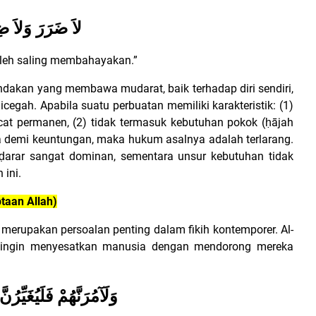
لاَ ضَرَرَ وَلاَ ض
oleh saling membahayakan.”
dakan yang membawa mudarat, baik terhadap diri sendiri,
cegah. Apabila suatu perbuatan memiliki karakteristik: (1)
cat permanen, (2) tidak termasuk kebutuhan pokok (ḥājah
ja demi keuntungan, maka hukum asalnya adalah terlarang.
ḍarar sangat dominan, sementara unsur kebutuhan tidak
 ini.
taan Allah)
) merupakan persoalan penting dalam fikih kontemporer. Al-
g ingin menyesatkan manusia dengan mendorong mereka
وَلَآمُرَنَّهُمْ فَلَيُغَيِّرُنّ