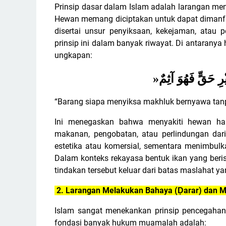
Prinsip dasar dalam Islam adalah larangan men
Hewan memang diciptakan untuk dapat dimanfa
disertai unsur penyiksaan, kekejaman, atau p
prinsip ini dalam banyak riwayat. Di antaranya
ungkapan:
»
ِ حَقٍّ فَهُوَ آثِمٌ
“Barang siapa menyiksa makhluk bernyawa tanp
Ini menegaskan bahwa menyakiti hewan hany
makanan, pengobatan, atau perlindungan dar
estetika atau komersial, sementara menimbulk
Dalam konteks rekayasa bentuk ikan yang beris
tindakan tersebut keluar dari batas maslahat ya
2. Larangan Melakukan Bahaya (Ḍarar) dan
Islam sangat menekankan prinsip pencegahan 
fondasi banyak hukum muamalah adalah: