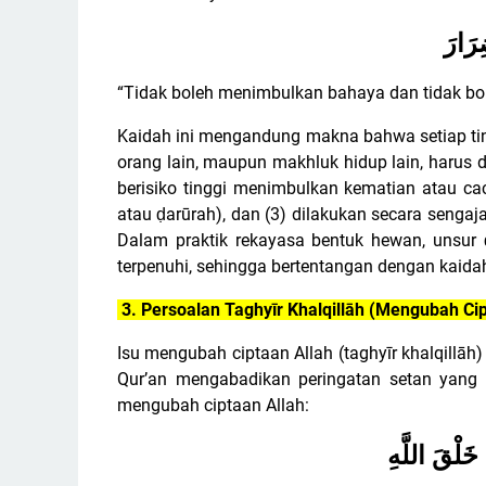
ِرَارَ
“Tidak boleh menimbulkan bahaya dan tidak b
Kaidah ini mengandung makna bahwa setiap tin
orang lain, maupun makhluk hidup lain, harus di
berisiko tinggi menimbulkan kematian atau ca
atau ḍarūrah), dan (3) dilakukan secara senga
Dalam praktik rekayasa bentuk hewan, unsur 
terpenuhi, sehingga bertentangan dengan kaidah
3. Persoalan Taghyīr Khalqillāh (Mengubah Cip
Isu mengubah ciptaan Allah (taghyīr khalqillāh
Qur’an mengabadikan peringatan setan yan
mengubah ciptaan Allah:
َ خَلْقَ اللَّهِ