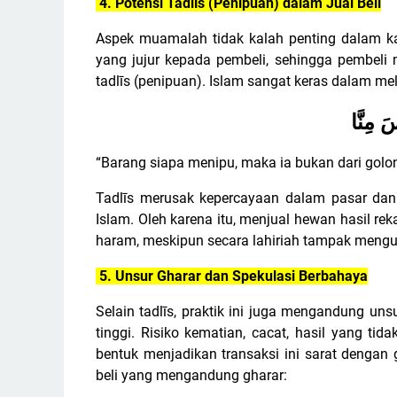
4. Potensi Tadlīs (Penipuan) dalam Jual Beli
Aspek muamalah tidak kalah penting dalam kaji
yang jujur kepada pembeli, sehingga pembeli 
tadlīs (penipuan). Islam sangat keras dalam me
َ مِنَّا
“Barang siapa menipu, maka ia bukan dari golo
Tadlīs merusak kepercayaan dalam pasar dan
Islam. Oleh karena itu, menjual hewan hasil r
haram, meskipun secara lahiriah tampak meng
5. Unsur Gharar dan Spekulasi Berbahaya
Selain tadlīs, praktik ini juga mengandung unsu
tinggi. Risiko kematian, cacat, hasil yang tid
bentuk menjadikan transaksi ini sarat dengan 
beli yang mengandung gharar: