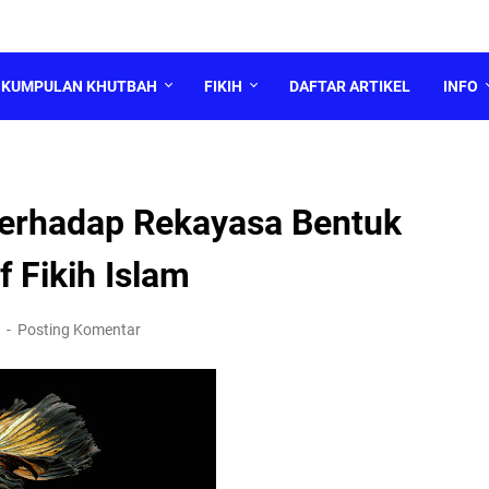
KUMPULAN KHUTBAH
FIKIH
DAFTAR ARTIKEL
INFO
 terhadap Rekayasa Bentuk
 Fikih Islam
5
Posting Komentar