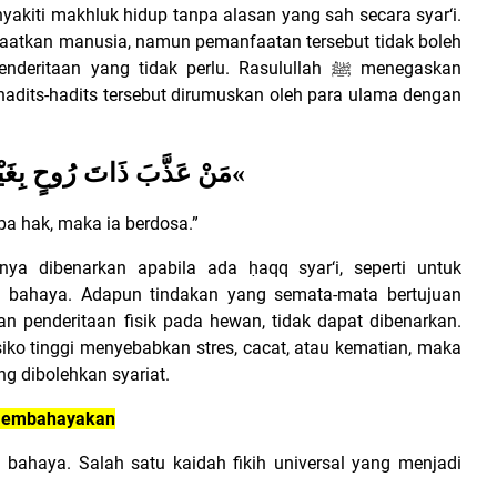
yakiti makhluk hidup tanpa alasan yang sah secara syar‘i.
atkan manusia, namun pemanfaatan tersebut tidak boleh
enderitaan yang tidak perlu. Rasulullah
ﷺ
menegaskan
 hadits-hadits tersebut dirumuskan oleh para ulama dengan
مَنْ عَذَّبَ ذَاتَ رُوحٍ بِغَيْر
«
a hak, maka ia berdosa.”
a dibenarkan apabila ada ḥaqq syar‘i, seperti untuk
i bahaya. Adapun tindakan yang semata-mata bertujuan
an penderitaan fisik pada hewan, tidak dapat dibenarkan.
iko tinggi menyebabkan stres, cacat, atau kematian, maka
ng dibolehkan syariat.
 Membahayakan
bahaya. Salah satu kaidah fikih universal yang menjadi