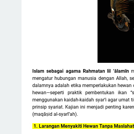
Islam sebagai agama Rahmatan lil ‘ālamīn
me
mengatur hubungan manusia dengan Allah, se
dalamnya adalah etika memperlakukan hewan 
hewan—seperti praktik pembentukan ikan “sh
menggunakan kaidah-kaidah syar‘i agar umat t
prinsip syariat. Kajian ini menjadi penting ka
(maqāṣid al-syarī‘ah).
1. Larangan Menyakiti Hewan Tanpa Maslahat