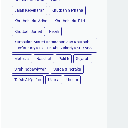
Jalan Kebenaran
Khutbah Gerhana
Khutbah Idul Adha
Khutbah Idul Fitri
Khutbah Jumat
Kisah
Kumpulan Materi Ramadhan dan Khutbah
Jum’at Karya Ust. Dr. Abu Zakariya Sutrisno
Motivasi
Nasehat
Politik
Sejarah
Sirah Nabawiyyah
Surga & Neraka
Tafsir Al Qur'an
Ulama
Umum