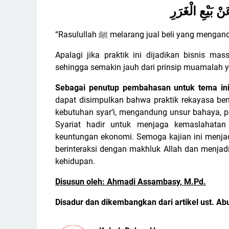
بَيْعِ الْغَرَرِ
“Rasulullah
ﷺ
melarang jual beli yang mengand
Apalagi jika praktik ini dijadikan bisnis m
sehingga semakin jauh dari prinsip muamalah ya
Sebagai penutup pembahasan untuk tema i
dapat disimpulkan bahwa praktik rekayasa ben
kebutuhan syar‘i, mengandung unsur bahaya, pen
Syariat hadir untuk menjaga kemaslahatan
keuntungan ekonomi. Semoga kajian ini menjadi
berinteraksi dengan makhluk Allah dan menjadi
kehidupan.
Disusun oleh: Ahmadi Assambasy, M.Pd.
Disadur dan dikembangkan dari artikel ust. Ab