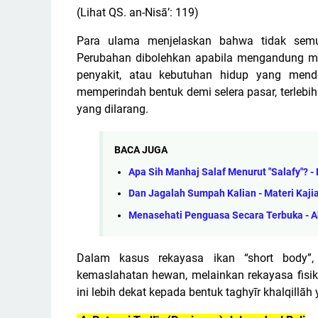
(Lihat QS. an-Nisā’: 119)
Para ulama menjelaskan bahwa tidak semu
Perubahan dibolehkan apabila mengandung mas
penyakit, atau kebutuhan hidup yang mend
memperindah bentuk demi selera pasar, terlebih
yang dilarang.
BACA JUGA
Apa Sih Manhaj Salaf Menurut "Salafy"? 
Dan Jagalah Sumpah Kalian - Materi Kajia
Menasehati Penguasa Secara Terbuka - A
Dalam kasus rekayasa ikan “short body”,
kemaslahatan hewan, melainkan rekayasa fisik
ini lebih dekat kepada bentuk taghyīr khalqillāh 