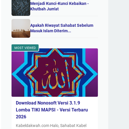
Menjadi Kunci-Kunci Kebaikan -
Khutbah Jum'at
Apakah Riwayat Sahabat Sebelum
Masuk Islam Diterim...
MOST VIEWED
Download Nonosoft Versi 3.1.9
Lomba TIKI MAPSI - Versi Terbaru
2026
Kabeldakwah.com Halo, Sahabat Kabel