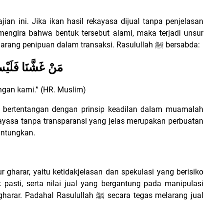
an ini. Jika ikan hasil rekayasa dijual tanpa penjelasan
mengira bahwa bentuk tersebut alami, maka terjadi unsur
larang penipuan dalam transaksi. Rasulullah
ﷺ
bersabda:
مَنْ غَشَّنَا فَلَيْس
ngan kami.” (HR. Muslim)
 bertentangan dengan prinsip keadilan dalam muamalah
ekayasa tanpa transparansi yang jelas merupakan perbuatan
untungkan.
r gharar, yaitu ketidakjelasan dan spekulasi yang berisiko
ak pasti, serta nilai jual yang bergantung pada manipulasi
gharar. Padahal Rasulullah
ﷺ
secara tegas melarang jual