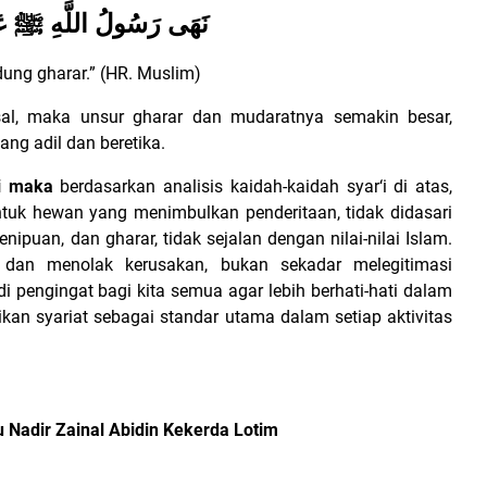
نَهَى رَسُولُ اللَّهِ ﷺ عَنْ 
ung gharar.” (HR. Muslim)
assal, maka unsur gharar dan mudaratnya semakin besar,
ng adil dan beretika.
ni maka
berdasarkan analisis kaidah-kaidah syar‘i di atas,
tuk hewan yang menimbulkan penderitaan, tidak didasari
ipuan, dan gharar, tidak sejalan dengan nilai-nilai Islam.
 dan menolak kerusakan, bukan sekadar melegitimasi
 pengingat bagi kita semua agar lebih berhati-hati dalam
kan syariat sebagai standar utama dalam setiap aktivitas
u Nadir Zainal Abidin Kekerda Lotim