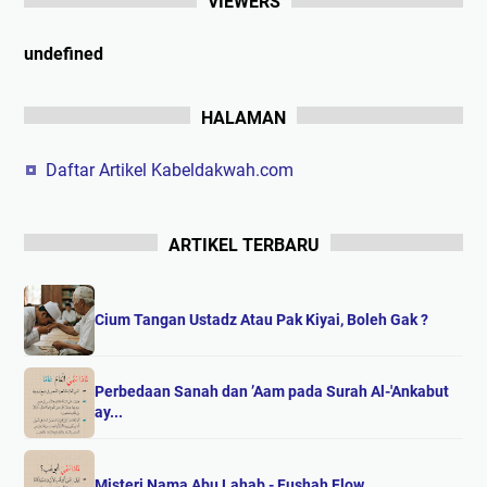
VIEWERS
u
n
d
e
f
n
e
d
HALAMAN
Daftar Artikel Kabeldakwah.com
ARTIKEL TERBARU
Cium Tangan Ustadz Atau Pak Kiyai, Boleh Gak ?
Perbedaan Sanah dan ’Aam pada Surah Al-'Ankabut
ay...
Misteri Nama Abu Lahab - Fushah Flow