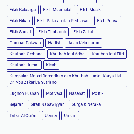
Fikih Keluarga
Fikih Muamalah
Fikih Musik
Fikih Nikah
Fikih Pakaian dan Perhiasan
Fikih Puasa
Fikih Sholat
Fikih Thoharoh
Fikih Zakat
Gambar Dakwah
Hadist
Jalan Kebenaran
Khutbah Gerhana
Khutbah Idul Adha
Khutbah Idul Fitri
Khutbah Jumat
Kisah
Kumpulan Materi Ramadhan dan Khutbah Jum’at Karya Ust.
Dr. Abu Zakariya Sutrisno
Lughoh Fushah
Motivasi
Nasehat
Politik
Sejarah
Sirah Nabawiyyah
Surga & Neraka
Tafsir Al Qur'an
Ulama
Umum