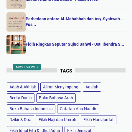
Perbedaan antara Al-Mahabbah dan Asy-Syahwah -
Fus...
Fiqih Ringkas Seputar Sujud Sahwi - Ust. Ibendra S...
MOST VIEWED
TAGS
Adab & Akhlak
Aliran Menyimpang
Aqidah
Berita Dunia
Buku Bahasa Arab
Buku Bahasa Indonesia
Catatan Abu Naadir
Dzikir & Do'a
Fikih Haji dan Umroh
Fikih Hari Jum'at
Fikih Idhul Fitri & Idhul Adha
Fikih Jenazah