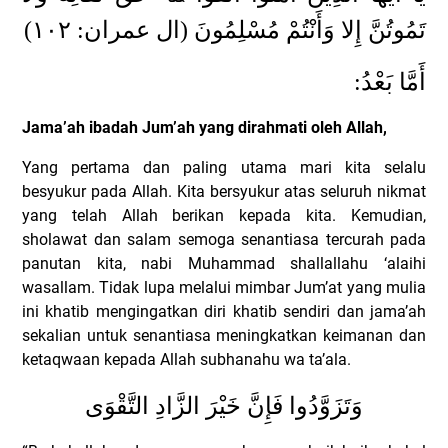
١۰
٢)
تَمُوتُنَّ إِلا وَأَنْتُمْ مُسْلِمُونَ (ال عمران:
أَمَّا بَعْدُ:
Jama’ah ibadah Jum’ah yang dirahmati oleh Allah,
Yang pertama dan paling utama mari kita selalu
besyukur pada Allah.
Kita bersyukur atas seluruh nikmat
yang telah Allah berikan kepada kita. Kemudian,
sholawat dan salam semoga senantiasa tercurah pada
panutan kita, nabi Muhammad shallallahu ‘alaihi
wasallam. Tidak lupa melalui mimbar Jum’at yang mulia
ini khatib mengingatkan diri khatib sendiri dan jama’ah
sekalian untuk senantiasa meningkatkan keimanan dan
ketaqwaan kepada Allah subhanahu wa ta’ala.
وَتَزَوَّدُوا فَإِنَّ خَيْرَ الزَّادِ التَّقْوَى