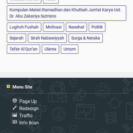
Kumpulan Materi Ramadhan dan Khutbah Jum’at Karya Ust.
Dr. Abu Zakariya Sutrisno
Lughoh Fushah
Motivasi
Nasehat
Politik
Sejarah
Sirah Nabawiyyah
Surga & Neraka
Tafsir Al Qur'an
Ulama
Umum
Menu Site
Page Up
Redesign
Traffic
Info Iklan