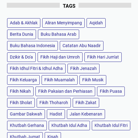
TAGS
Adab & Akhlak
Aliran Menyimpang
Aqidah
Berita Dunia
Buku Bahasa Arab
Buku Bahasa Indonesia
Catatan Abu Naadir
Dzikir & Do'a
Fikih Haji dan Umroh
Fikih Hari Jum'at
Fikih Idhul Fitri & Idhul Adha
Fikih Jenazah
Fikih Keluarga
Fikih Muamalah
Fikih Musik
Fikih Nikah
Fikih Pakaian dan Perhiasan
Fikih Puasa
Fikih Sholat
Fikih Thoharoh
Fikih Zakat
Gambar Dakwah
Hadist
Jalan Kebenaran
Khutbah Gerhana
Khutbah Idul Adha
Khutbah Idul Fitri
Khutbah Jumat
Kisah