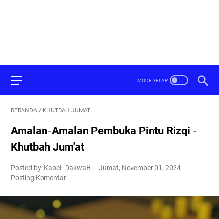
BERANDA
/
KHUTBAH JUMAT
Amalan-Amalan Pembuka Pintu Rizqi -
Khutbah Jum'at
Posted by: KabeL DakwaH
Jumat, November 01, 2024
Posting Komentar