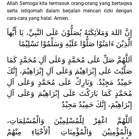
Allah Semoga kita termasuk orang-orang yang bertaqwa
serta istiqomah dalam berjalan mencari rizki dengan
cara-cara yang halal. Amien.
إِنَّ اللهَ وَمَلاَئِكَتَهُ يُصَلُّوْنَ عَلَى النَّبِيِّ، يَا أَيُّهاَ
الَّذِيْنَ ءَامَنُوْا صَلُّوْا عَلَيْهِ وَسَلِّمُوْا تَسْلِيْمًا
اَللَّهُمَّ صَلِّ عَلَى مُحَمَّدٍ وَعَلَى آلِ مُحَمَّدٍ كَمَا
صَلَّيْتَ عَلَى إِبْرَاهِيْمَ وَعَلَى آلِ إِبْرَاهِيْمَ، إِنَّكَ
حَمِيْدٌ مَجِيْدٌ. وَبَارِكْ عَلَى مُحَمَّدٍ وَعَلَى آلِ
مُحَمَّدٍ كَمَا بَارَكْتَ عَلَى إِبْرَاهِيْمَ وَعَلَى آلِ
إِبْرَاهِيْمَ، إِنَّكَ حَمِيْدٌ مَجِيْدٌ
اَللَّهُمَّ اغْفِرْ لِلْمُسْلِمِيْنَ وَالْمُسْلِمَاتِ،
وَالْمُؤْمِنِيْنَ وَالْمُؤْمِنَاتِ اْلأَحْيَاءِ مِنْهُمْ