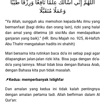
اللَّهُمَّ إِنِّي أَسْأَلُكَ عِلْمًا نَافِعًا وَرِزْقًا طَيِّبًا
وَعَمَلًا مُتَقَبَّلًا
“Ya Allah, sungguh aku memohon kepada-Mu ilmu yang
bermanfaat (bagi diriku dan orang lain), rizki yang halal
dan amal yang diterima (di sisi-Mu dan mendapatkan
ganjaran yang baik).” (HR. Ibnu Majah no. 925, Al-Hafizh
Abu Thahir mengatakan hadits ini shahih)
Mari bersama kita rutinkan baca do’a ini setiap pagi agar
dilapangkan jalan-jalan rizki kita. Bisa juga dengan do’a-
do’a yang lainnya. Misal tidak bisa dengan Bahasa Arab,
dengan Bahasa kita pun tidak masalah.
📌
Kedua: memperbanyak Istighfar
Dan amalan yang kedua ini tidak kalah pentingnya
dengan amalan pertama tadi. Allah berfirman dalam Al
Qur’an: