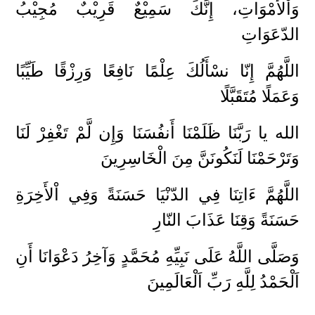
وَاْلأَمْوَاتِ، إِنَّكَ سَمِيْعٌ قَرِيْبٌ مُجِيْبُ
الدّعَوَاتِ
اللَّهُمَّ إِنّا نسْأَلُكَ عِلْمًا نَافِعًا وَرِزْقًا طَيِّبًا
وَعَمَلًا مُتَقَبَّلًا
الله يا رَبَّنَا ظَلَمْنَا أَنفُسَنَا وَإِن لَّمْ تَغْفِرْ لَنَا
وَتَرْحَمْنَا لَنَكُونَنَّ مِنَ الْخَاسِرِينَ
اللَّهُمَّ ءَاتِنَا فِي الدّنْيَا حَسَنَةً وَفِي اْلأَخِرَةِ
حَسَنَةً وَقِنَا عَذَابَ النّارِ
وَصَلَّى اللَّهُ عَلَى نَبِيِّهِ مُحَمَّدٍ وَآخِرُ دَعْوَانَا أَنِ
اَلْحَمْدُ لِلَّهِ رَبِّ اَلْعَالَمِينَ