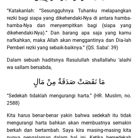
“Katakanlah: “Sesungguhnya Tuhanku melapangkan
rezki bagi siapa yang dikehendaki-Nya di antara hamba-
hamba-Nya dan menyempitkan bagi (siapa yang
dikehendaki-Nya).”
Dan barang apa saja yang kamu
nafkahkan, maka Allah akan menggantinya dan Dia-lah
Pemberi rezki yang sebaik-baiknya.” (QS. Saba’: 39)
Dalam sebuah haditsnya Rasulullah shallallahu ‘alaihi
wa sallam bersabda,
مَا نَقَصَتْ صَدَقَةٌ مِنْ مَالٍ
“Sedekah tidaklah mengurangi harta.” (HR. Muslim, no.
2588)
Kita harus benar-benar yakin bahwa sedekah itu tidak
mengurangi harta bahkan akan membuatnya semakin
berkah dan bertambah. Saya kira masing-masing kita
punya pengalaman dalam hal ini.
Ketika bersedekah