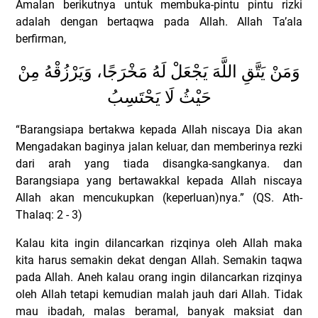
Amalan berikutnya untuk membuka-pintu pintu rizki
adalah dengan bertaqwa pada Allah.
Allah Ta’ala
berfirman,
وَمَنْ يَتَّقِ اللَّهَ يَجْعَلْ لَهُ مَخْرَجًا، وَيَرْزُقْهُ مِنْ
حَيْثُ لَا يَحْتَسِبُ
“Barangsiapa bertakwa kepada Allah niscaya Dia akan
Mengadakan baginya jalan keluar, dan memberinya rezki
dari arah yang tiada disangka-sangkanya. dan
Barangsiapa yang bertawakkal kepada Allah niscaya
Allah akan mencukupkan (keperluan)nya.”
(QS. Ath-
Thalaq: 2 - 3)
Kalau kita ingin dilancarkan rizqinya oleh Allah maka
kita harus semakin dekat dengan Allah. Semakin taqwa
pada Allah. Aneh kalau orang ingin dilancarkan rizqinya
oleh Allah tetapi kemudian malah jauh dari Allah. Tidak
mau ibadah, malas beramal, banyak maksiat dan