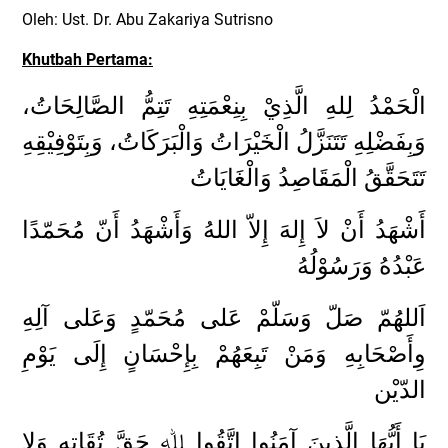
Oleh: Ust. Dr. Abu Zakariya Sutrisno
Khutbah Pertama:
الْحَمْدُ لِلهِ الَّذِيْ بِنِعْمَتِهِ تَتِمُّ الصَّالِحَاتُ،
وَبِفَضْلِهِ تَتَنَزَّلُ الْخَيْرَاتُ وَالْبَرَكَاتُ، وَبِتَوْفِيْقِهِ
تَتَحَقَّقُ الْمَقَاصِدُ وَالْغَايَاتُ
أَشْهَدُ أَنْ لاَ إِلهَ إِلاّ اللهُ وَأَشْهَدُ أَنّ مُحَمّدًا
عَبْدُهُ وَرَسُوْلُهُ
اَللهُمّ صَلّ وَسَلّمْ عَلى مُحَمّدٍ وَعَلى آلِهِ
وِأَصْحَابِهِ وَمَنْ تَبِعَهُمْ بِإِحْسَانٍ إِلَى يَوْمِ
الدّيْن
يَا أَيُّهَا الَّذِينَ آمَنُوا اتَّقُوا ﷲ حَقَّ تُقَاتِه وَلا