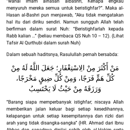
“wahai imam alhasan albashri, Kenapa engkau
menyuruh mereka semua untuk beristighfar?”. Maka al-
Hasan al-Bashri pun menjawab, “Aku tidak mengatakan
hal itu dari diriku sendiri. Namun sungguh Allah telah
berfirman dalam surat Nuh: “Beristighfarlah kepada
Rabb kalian …” (beliau membaca QS Nuh 10 – 12). (Lihat
Tafsir Al Qurthubi dalam surah Nuh)
Dalam sebuah haditsnya, Rasulullah pernah bersabda:
مَنْ أَكْثَرَ مِنْ الِاسْتِغْفَارِ؛ جَعَلَ اللَّهُ لَهُ مِنْ
كُلِّ هَمٍّ فَرَجًا، وَمِنْ كُلِّ ضِيقٍ مَخْرَجًا،
وَرَزَقَهُ مِنْ حَيْثُ لَا يَحْتَسِبُ
“Barang siapa memperbanyak istighfar; niscaya Allah
memberikan jalan keluar bagi setiap kesedihannya,
kelapangan untuk setiap kesempitannya dan rizki dari
arah yang tidak disangka-sangka” (HR. Ahmad dari Ibnu
Abbas dan sanadnya dinilai sahih oleh al-Hakim serta