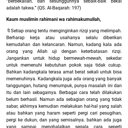
“Berbekallah, dan sesungguhnya sebaik-baik bekal
adalah takwa.”
(QS. Al-Baqarah: 197)
Kaum muslimin rahimani wa rahimakumullah,
🔖
Setiap orang tentu menginginkan rizqi yang melimpah.
Berharap kerja atau usahanya selalu diberikan
kemudahan dan kelancaran. Namun, kadang kala ada
orang yang Allah uji dengan keterbatasan rizqi.
Jangankan untuk hidup bermewah-mewah, sekedar
untuk memenuhi kebutuhan pokok saja tidak cukup.
Bahkan kadangkala terasa amat berat sekali untuk bisa
memenuhinya. Kadangkala juga ada orang yang banyak
tanggungan, hutang menumpuk, punya masalah ini dan
itu dan lain sebagainya. Berbagai cara telah dilakukan
belum berhasil. Namun ada sebagian orang yang tidak
sabar, akhirnya kemudian melakukan hal-hal yang salah
atau bahkan yang haram seperti pergi cari pesugihan,
pergi ke dukun, dan yang semisalnya. bahkan ada juga
yang sampai menghalalkan segala cara, seperti