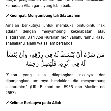
kemudian Allah ganti yang lebih baik.
📌
Keempat: Menyambung tali Silaturahim
Amalan berikutnya untuk membuka pintu-pintu rizki
adalah dengan menyambung kekerabatan atau
silaturahim. Dari Abu Hurairah radhiyallahu ‘anhu, Rasul
shallallahu ‘alaihi wa sallam bersabda,
مَنْ سَرَّهُ أَنْ يُبْسَطَ لَهُ فِى رِزْقِهِ، وَأَنْ يُنْسَأَ
لَهُ فِى أَثَرِهِ، فَلْيَصِلْ رَحِمَهُ
“Siapa yang suka dilapangkan rizkinya dan
dipanjangkan umurnya hendaklah dia menyambung
silaturahim.” (HR. Bukhari no. 5985 dan Muslim no.
2557).
📌
Kelima: Bertaqwa pada Allah