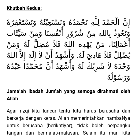
Khutbah Kedua:
إِنَّ الْحَمْدَ لِلَّهِ نَحْمَدُهُ وَنَسْتَعِيْنُهُ وَنَسْتَغْفِرُهْ
وَنَعُوذُ بِاللهِ مِنْ شُرُوْرِ أَنْفُسِنَا وَمِنْ سَيِّئَاتِ
أَعْمَالِنَا، مَنْ يَهْدِهِ اللهُ فَلاَ مُضِلَّ لَهُ وَمَنْ
يُضْلِلْ فَلاَ هَادِيَ لَهُ. وَأَشْهَدُ أَنْ لاَ إِلَهَ إِلاَّ اللهُ
وَحْدَهُ لاَ شَرِيْكَ لَهُ وَأَشْهَدُ أَنَّ مُحَمَّدًا عَبْدُهُ
وَرَسُوْلُهُ
Jama’ah ibadah Jum’ah yang semoga dirahmati oleh
Allah
Agar rizqi kita lancar tentu kita harus berusaha dan
berkerja dengan keras. Allah memerintahkan hambaNya
untuk berusaha (berikhtiyar), tidak boleh berpangku
tangan dan bermalas-malasan. Selain itu mari kita