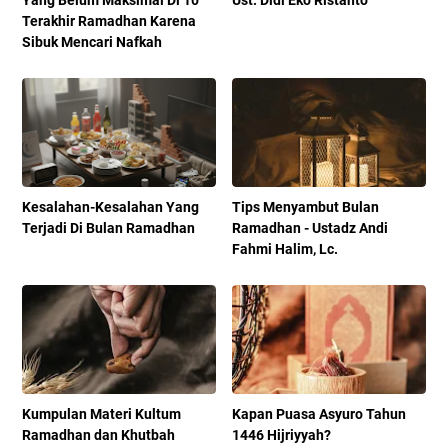
Yang Belum Maksimal Di 10
Ust. Didi Eko Ristanto
Terakhir Ramadhan Karena
Sibuk Mencari Nafkah
Kesalahan-Kesalahan Yang
Tips Menyambut Bulan
Terjadi Di Bulan Ramadhan
Ramadhan - Ustadz Andi
Fahmi Halim, Lc.
Kumpulan Materi Kultum
Kapan Puasa Asyuro Tahun
Ramadhan dan Khutbah
1446 Hijriyyah?