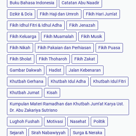
Buku Bahasa Indonesia
Catatan Abu Naadir
Dzikir & Do'a
Fikih Haji dan Umroh
Fikih Hari Jum'at
Fikih Idhul Fitri & Idhul Adha
Fikih Jenazah
Fikih Keluarga
Fikih Muamalah
Fikih Musik
Fikih Nikah
Fikih Pakaian dan Perhiasan
Fikih Puasa
Fikih Sholat
Fikih Thoharoh
Fikih Zakat
Gambar Dakwah
Hadist
Jalan Kebenaran
Khutbah Gerhana
Khutbah Idul Adha
Khutbah Idul Fitri
Khutbah Jumat
Kisah
Kumpulan Materi Ramadhan dan Khutbah Jum’at Karya Ust.
Dr. Abu Zakariya Sutrisno
Lughoh Fushah
Motivasi
Nasehat
Politik
Sejarah
Sirah Nabawiyyah
Surga & Neraka