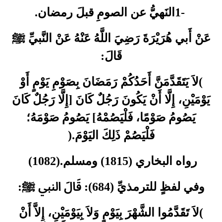
.
النَهيُّ عن الصومِ قبلَ رمضان
1-
عَنْ أَبي هُرَيْرَةَ رَضِيَ اللَّهُ عَنْهُ عَنْ النَّبيِّ ﷺ
:
قَالَ
لاَ يَتَقَدَّمَنَّ أَحَدُكُمْ رَمَضَانَ بِصَوْمِ يَوْمٍ أَوْ
(
يَوْمَيْنِ، إِلَّا أَنْ يَكُونَ رَجُلٌ كَانَ [إِلَّا رَجُلٌ كَانَ
يَصُومُ صَوْمًا، فَلْيَصُمْهُ] يَصُومُ صَوْمَهُ؛
).
فَلْيَصُمْ ذَلِكَ اليَوْمَ
(1082).
رواه البخاري (1815) ومسلم
:
وفي لفظٍ للترمذيِّ (684): قَالَ النبي ﷺ
لاَ تَقَدَّمُوا الشَّهْرَ بِيَوْمٍ وَلاَ بِيَوْمَيْنِ، إِلاَّ أَنْ
(