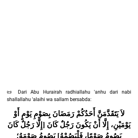
Dari Abu Hurairah radhiallahu 'anhu dari nabi
📜
shallallahu 'alaihi wa sallam bersabda:
لاَ يَتَقَدَّمَنَّ أَحَدُكُمْ رَمَضَانَ بِصَوْمِ يَوْمٍ أَوْ
يَوْمَيْنِ، إِلَّا أَنْ يَكُونَ رَجُلٌ كَانَ [إِلَّا رَجُلٌ كَانَ
يَصُومُ صَوْمًا، فَلْيَصُمْهُ] يَصُومُ صَوْمَهُ؛