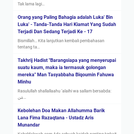
Tak lama lagi…
Orang yang Paling Bahagia adalah Luka' Bin
Luka' - Tanda-Tanda Hari Kiamat Yang Sudah
Terjadi Dan Sedang Terjadi Ke - 17
Bismillah… Kita lanjutkan kembali pembahasan
tentang ta…
Takhrij Hadist "Barangsiapa yang menyerupai
suatu kaum, maka ia termasuk golongan
mereka" Man Tasyabbaha Biqoumin Fahuwa
Minhu
Rasulullah shallallaahu ‘alaihi wa sallam bersabda:
مَن…
Kebolehan Doa Makan Allahumma Barik
Lana Fima Razaqtana - Ustadz Aris
Munandar
Kabeldakwah.com Ada sebuah kaidah penting terkait