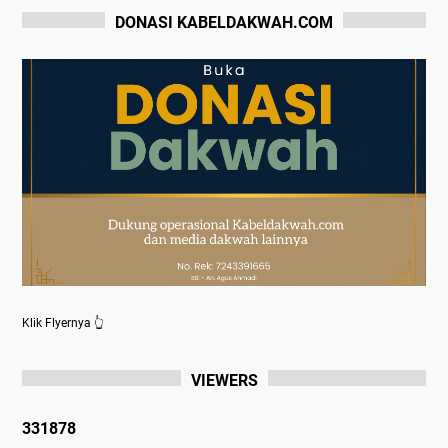
DONASI KABELDAKWAH.COM
Klik Flyernya 👆
VIEWERS
3
3
1
8
7
8