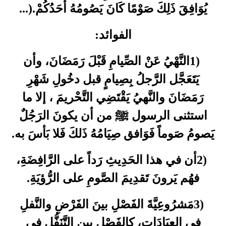
...).
يُوَافِقَ ذَلِكَ صَوْمًا كَانَ يَصُومُهُ أَحَدُكُمْ
:
الفوائد
النَّهْيُ عَنْ الصِّيامِ قَبْلَ رَمَضَانَ، وأن
1)
يَتَعَجَّل الرَّجلُ بِصِيامٍ قبل دخُولِ شَهْرِ
رَمَضَانَ والنَّهيُ يَقْتَضِي التَّحْريمَ ، إلا ما
استثنى الرسول ﷺ من أن يكونَ الرَجُلٌ
.
يَصومُ صَوماً فَوَافق صِيَامُهُ ذَلكَ فَلا بَأسَ به
أن في هذا الحَدِيثِ رَداً على الرَّافِضَةِ،
2)
.
فهُم يَرونَ تَقدِيمَ الصَّومِ على الرُّؤيَةِ
مَشرُوعِيَّةَ الفَصْلِ بينَ الفَرْضِ والنَّفلِ
3)
في العِبَادَاتِ، كالفَصْلِ بين التَّنَفُّل في