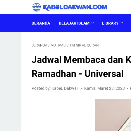
BERANDA
BELAJAR ISLAM
LIBRARY
BERANDA
/
MOTIVASI
/
TAFSIR AL QUR'AN
Jadwal Membaca dan Kh
Ramadhan - Universal
Posted by: KabeL DakwaH
Kamis, Maret 23, 2023