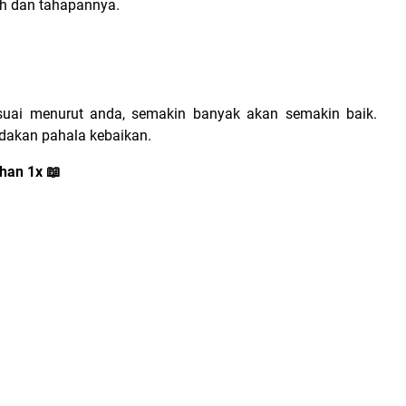
ah dan tahapannya.
suai menurut anda, semakin banyak akan semakin baik.
ndakan pahala kebaikan.
dhan 1x
📖