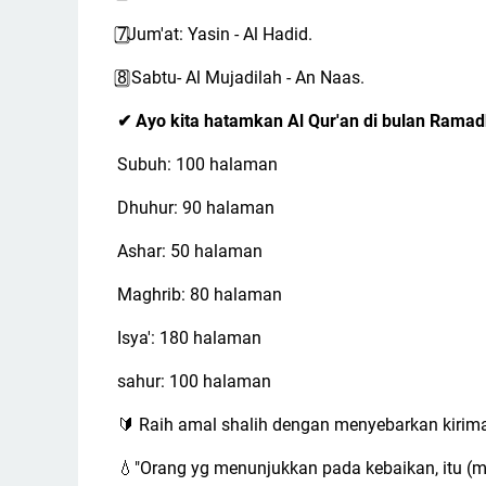
7
Jum'at: Yasin - Al Hadid.
8
Sabtu- Al Mujadilah - An Naas.
Ayo kita hatamkan Al Qur'an di bulan Ramadh
✔
Subuh: 100 halaman
Dhuhur: 90 halaman
Ashar: 50 halaman
Maghrib: 80 halaman
Isya': 180 halaman
sahur: 100 halaman
Raih amal shalih dengan menyebarkan kirima
🔰
"Orang yg menunjukkan pada kebaikan, itu (m
💧