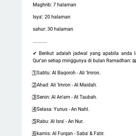
Maghrib: 7 halaman
Isya': 20 halaman
sahur: 30 halaman
............
Berikut adalah jadwal yang apabila anda 
✔
Qur'an setiap minggunya di bulan Ramadhan:

1
Sabtu: Al Baqoroh - Ali 'Imron.
2
Ahad: Ali 'Imron - Al Maidah.
3
Senin: Al An'am - At Taubah.
4
Selasa: Yunus - An Nahl.
5
Rabu: Al Isra' - An Nur.
6
kamis: Al Furqan - Saba' & Fatir.