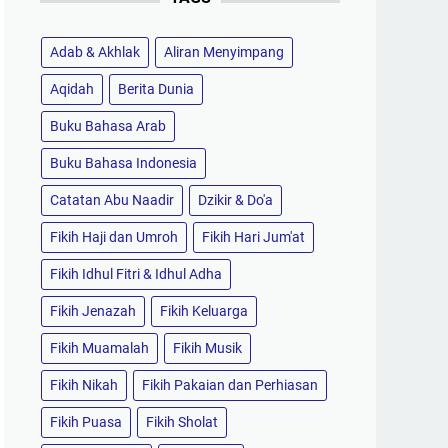
Adab & Akhlak
Aliran Menyimpang
Aqidah
Berita Dunia
Buku Bahasa Arab
Buku Bahasa Indonesia
Catatan Abu Naadir
Dzikir & Do'a
Fikih Haji dan Umroh
Fikih Hari Jum'at
Fikih Idhul Fitri & Idhul Adha
Fikih Jenazah
Fikih Keluarga
Fikih Muamalah
Fikih Musik
Fikih Nikah
Fikih Pakaian dan Perhiasan
Fikih Puasa
Fikih Sholat