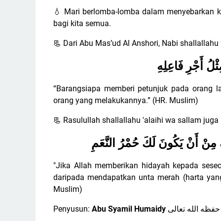
Mari berlomba-lomba dalam menyebarkan ke
💧
bagi kita semua.
Dari Abu Mas’ud Al Anshori, Nabi shallallahu 
📃
ْلُ أَجْرِ فَاعِلِهِ
“Barangsiapa memberi petunjuk pada orang l
orang yang melakukannya.” (HR. Muslim)
Rasulullah shallallahu 'alaihi wa sallam juga
📃
َ مِنْ أَنْ يَكُونَ لَكَ حُمْرُ النَّعَمِ
"Jika Allah memberikan hidayah kepada seseo
daripada mendapatkan unta merah (harta yang 
Muslim)
Penyusun:
Abu Syamil Humaidy
ﺣﻔﻈﻪ ﺍﻟﻠﻪ ﺗﻌﺎﻟﻰ