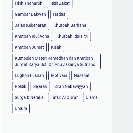
Fikih Thoharoh
Fikih Zakat
Gambar Dakwah
Hadist
Jalan Kebenaran
Khutbah Gerhana
Khutbah Idul Adha
Khutbah Idul Fitri
Khutbah Jumat
Kisah
Kumpulan Materi Ramadhan dan Khutbah
Jum’at Karya Ust. Dr. Abu Zakariya Sutrisno
Lughoh Fushah
Motivasi
Nasehat
Politik
Sejarah
Sirah Nabawiyyah
Surga & Neraka
Tafsir Al Qur'an
Ulama
Umum