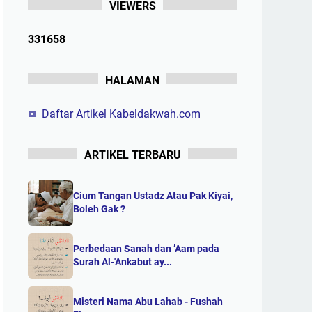
VIEWERS
3
3
1
6
5
8
HALAMAN
Daftar Artikel Kabeldakwah.com
ARTIKEL TERBARU
Cium Tangan Ustadz Atau Pak Kiyai,
Boleh Gak ?
Perbedaan Sanah dan ’Aam pada
Surah Al-'Ankabut ay...
Misteri Nama Abu Lahab - Fushah