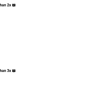
dhan 2x
📖
dhan 3x
📖