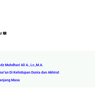
gu
📖
z Muhdhari Ali A., Lc.,M.A.
r’an Di Kehidupan Dunia dan Akhirat
panjang Masa