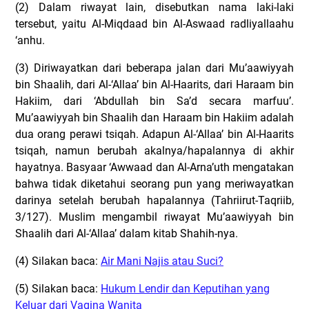
(2) Dalam riwayat lain, disebutkan nama laki-laki
tersebut, yaitu Al-Miqdaad bin Al-Aswaad radliyallaahu
‘anhu.
(3) Diriwayatkan dari beberapa jalan dari Mu’aawiyyah
bin Shaalih, dari Al-‘Allaa’ bin Al-Haarits, dari Haraam bin
Hakiim, dari ‘Abdullah bin Sa’d secara marfuu’.
Mu’aawiyyah bin Shaalih dan Haraam bin Hakiim adalah
dua orang perawi tsiqah. Adapun Al-‘Allaa’ bin Al-Haarits
tsiqah, namun berubah akalnya/hapalannya di akhir
hayatnya. Basyaar ‘Awwaad dan Al-Arna’uth mengatakan
bahwa tidak diketahui seorang pun yang meriwayatkan
darinya setelah berubah hapalannya (Tahriirut-Taqriib,
3/127). Muslim mengambil riwayat Mu’aawiyyah bin
Shaalih dari Al-‘Allaa’ dalam kitab Shahih-nya.
(4) Silakan baca:
Air Mani Najis atau Suci?
(5) Silakan baca:
Hukum Lendir dan Keputihan yang
Keluar dari Vagina Wanita