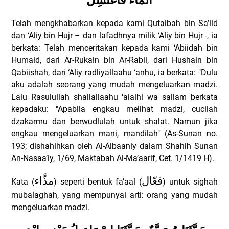
"
الْمَاءَ فَاغْتَسِلْ
Telah mengkhabarkan kepada kami Qutaibah bin Sa’iid
dan ‘Aliy bin Hujr – dan lafadhnya milik ‘Aliy bin Hujr -, ia
berkata: Telah menceritakan kepada kami ‘Abiidah bin
Humaid, dari Ar-Rukain bin Ar-Rabii, dari Hushain bin
Qabiishah, dari ‘Aliy radliyallaahu ‘anhu, ia berkata: "Dulu
aku adalah seorang yang mudah mengeluarkan madzi.
Lalu Rasulullah shallallaahu ‘alaihi wa sallam berkata
kepadaku: "Apabila engkau melihat madzi, cucilah
dzakarmu dan berwudlulah untuk shalat. Namun jika
engkau mengeluarkan mani, mandilah" (As-Sunan no.
193; dishahihkan oleh Al-Albaaniy dalam Shahih Sunan
An-Nasaa’iy, 1/69, Maktabah Al-Ma’aarif, Cet. 1/1419 H).
فعّال
مذَّاء
Kata (
) seperti bentuk fa’aal (
) untuk sighah
mubalaghah, yang mempunyai arti: orang yang mudah
mengeluarkan madzi.