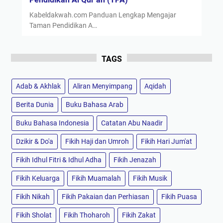
Kabeldakwah.com Panduan Lengkap Mengajar
Taman Pendidikan A…
TAGS
Adab & Akhlak
Aliran Menyimpang
Aqidah
Berita Dunia
Buku Bahasa Arab
Buku Bahasa Indonesia
Catatan Abu Naadir
Dzikir & Do'a
Fikih Haji dan Umroh
Fikih Hari Jum'at
Fikih Idhul Fitri & Idhul Adha
Fikih Jenazah
Fikih Keluarga
Fikih Muamalah
Fikih Musik
Fikih Nikah
Fikih Pakaian dan Perhiasan
Fikih Puasa
Fikih Sholat
Fikih Thoharoh
Fikih Zakat