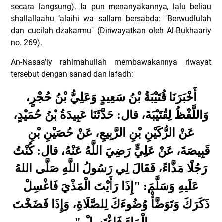
secara langsung). Ia pun menanyakannya, lalu beliau
shallallaahu ‘alaihi wa sallam bersabda: "Berwudlulah
dan cucilah dzakarmu" (Diriwayatkan oleh Al-Bukhaariy
no. 269).
An-Nasaa’iy rahimahullah membawakannya riwayat
tersebut dengan sanad dan lafadh:
أَخْبَرَنَا قُتَيْبَةُ بْنُ سَعِيدٍ وَعَلِيُّ بْنُ حُجْرٍ،
وَاللَّفْظُ لِقُتَيْبَةَ، قال: حَدَّثَنَا عَبِيدَةُ بْنُ حُمَيْدٍ،
عَنْ الرُّكَيْنِ بْنِ الرَّبِيعِ، عَنْ حُصَيْنِ بْنِ
قَبِيصَةَ، عَنْ عَلِيٍّ رَضِيَ اللَّهُ عَنْهُ، قال: كُنْتُ
رَجُلًا مَذَّاءً، فَقَالَ لِي رَسُولُ اللَّهِ صَلَّى اللهُ
عَلَيهِ وَسَلَّمَ: "إِذَا رَأَيْتَ الْمَذْيَ فَاغْسِلْ
ذَكَرَكَ وَتَوَضَّأْ وُضُوءَكَ لِلصَّلَاةِ، وَإِذَا فَضَخْتَ