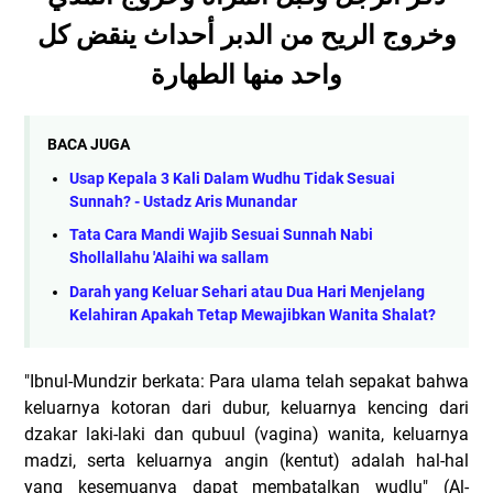
وخروج الريح من الدبر أحداث ينقض كل
واحد منها الطهارة
BACA JUGA
Usap Kepala 3 Kali Dalam Wudhu Tidak Sesuai
Sunnah? - Ustadz Aris Munandar
Tata Cara Mandi Wajib Sesuai Sunnah Nabi
Shollallahu 'Alaihi wa sallam
Darah yang Keluar Sehari atau Dua Hari Menjelang
Kelahiran Apakah Tetap Mewajibkan Wanita Shalat?
"Ibnul-Mundzir berkata: Para ulama telah sepakat bahwa
keluarnya kotoran dari dubur, keluarnya kencing dari
dzakar laki-laki dan qubuul (vagina) wanita, keluarnya
madzi, serta keluarnya angin (kentut) adalah hal-hal
yang kesemuanya dapat membatalkan wudlu" (Al-