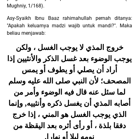
Mughniy, 1/168).
Asy-Syaikh Ibnu Baaz rahimahullah pernah ditanya:
"Apakah keluarnya madzi wajib untuk mandi?". Maka
beliau menjawab:
خروج المذي لا يوجب الغسل ، ولكن
يوجب الوضوء بعد غسل الذكر والأنثيين إذا
أراد أن يصلي أو يطوف أو يمس
المصحف؛ لأن النبي صلى الله عليه وسلم
لما سئل عنه قال فيه الوضوء وأمر من
أصابه المذي أن يغسل ذكره وأنثييه, وإنما
الذي يوجب الغسل هو المني ، إذا خرج
دفقا بلذة ، أو رأى أثره بعد اليقظة من
.
نومه ليلا أو نهارا