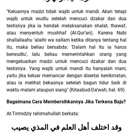
"Keluarnya madzi tidak wajib untuk mandi. Akan tetapi
wajib untuk wudlu setelah mencuci dzakar dan dua
testisnya jika ia hendak melaksanakan shalat, thawaf,
atau menyentuh mushhaf (Al-Qur’an). Karena Nabi
shallallaahu ’alaihi wa sallam ketika ditanya tentang hal
itu, maka beliau bersabda: ’Dalam hal itu ia harus
berwudlu’, lalu beliau memerintahkan orang yang
mengeluarkan madzi untuk mencuci dzakar dan dua
testisnya. Yang wajib untuk mandi itu hanyalah mani,
yaitu jika keluar memancar dengan disertai kenikmatan,
atau ia melihat bekasnya setelah bagun tidur baik di
waktu malam ataupun siang" (Kitaabud-Da’wah, hal. 69).
Bagaimana Cara Membersihkannya Jika Terkena Baju?
At-Tirmidziy rahimahullah berkata:
وقد اختلف أهل العلم في المذي يصيب