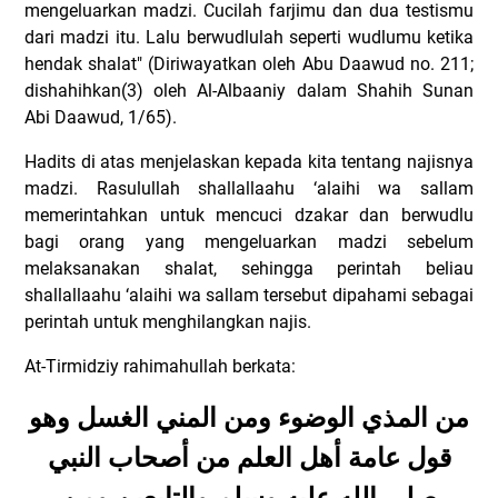
mengeluarkan madzi. Cucilah farjimu dan dua testismu
dari madzi itu. Lalu berwudlulah seperti wudlumu ketika
hendak shalat" (Diriwayatkan oleh Abu Daawud no. 211;
dishahihkan(3) oleh Al-Albaaniy dalam Shahih Sunan
Abi Daawud, 1/65).
Hadits di atas menjelaskan kepada kita tentang najisnya
madzi. Rasulullah shallallaahu ‘alaihi wa sallam
memerintahkan untuk mencuci dzakar dan berwudlu
bagi orang yang mengeluarkan madzi sebelum
melaksanakan shalat, sehingga perintah beliau
shallallaahu ‘alaihi wa sallam tersebut dipahami sebagai
perintah untuk menghilangkan najis.
At-Tirmidziy rahimahullah berkata:
من المذي الوضوء ومن المني الغسل وهو
قول عامة أهل العلم من أصحاب النبي