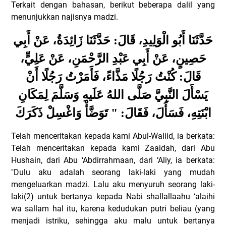
Terkait dengan bahasan, berikut beberapa dalil yang
menunjukkan najisnya madzi.
حَدَّثَنَا أَبُو الْوَلِيدِ، قَالَ: حَدَّثَنَا زَائِدَةُ، عَنْ أَبِي
حَصِينٍ، عَنْ أَبِي عَبْدِ الرَّحْمَنِ، عَنْ عَلِيٍّ،
قَالَ: كُنْتُ رَجُلًا مَذَّاءً، فَأَمَرْتُ رَجُلًا أَنْ
يَسْأَلَ النَّبِيَّ صَلَّى اللهُ عَلَيهِ وَسَلَّمَ لِمَكَانِ
ابْنَتِهِ، فَسَأَلَ، فَقَالَ: " تَوَضَّأْ وَاغْسِلْ ذَكَرَكَ
Telah menceritakan kepada kami Abul-Waliid, ia berkata:
Telah menceritakan kepada kami Zaaidah, dari Abu
Hushain, dari Abu ‘Abdirrahmaan, dari ‘Aliy, ia berkata:
"Dulu aku adalah seorang laki-laki yang mudah
mengeluarkan madzi. Lalu aku menyuruh seorang laki-
laki(2) untuk bertanya kepada Nabi shallallaahu ‘alaihi
wa sallam hal itu, karena kedudukan putri beliau (yang
menjadi istriku, sehingga aku malu untuk bertanya