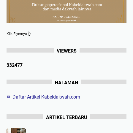
Klik Flyernya 👆
VIEWERS
3
3
2
4
7
7
HALAMAN
Daftar Artikel Kabeldakwah.com
ARTIKEL TERBARU