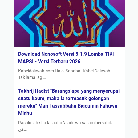
Download Nonosoft Versi 3.1.9 Lomba TIKI
MAPSI - Versi Terbaru 2026
Kabeldakwah.com Halo, Sahabat Kabel Dakwah…
Tak lama lagi…
Takhrij Hadist "Barangsiapa yang menyerupai
suatu kaum, maka ia termasuk golongan
mereka" Man Tasyabbaha Biqoumin Fahuwa
Minhu
Rasulullah shallallaahu ‘alaihi wa sallam bersabda:
مَن…