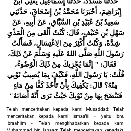
حَدَّثَنَا مُسَدَّدٌ، حَدَّثَنَا إِسْمَاعِيلُ يَعْنِي ابْنَ
إِبْرَاهِيمَ، أَخْبَرَنَا مُحَمَّدُ بْنُ إِسْحَاقَ، حَدَّثَنِي
سَعِيدُ بْنُ عُبَيْدِ بْنِ السَّبَّاقِ، عَنْ أَبِيهِ، عَنْ
سَهْلِ بْنِ حُنَيْفٍ، قَالَ: كُنْتُ أَلْقَى مِنَ الْمَذْيِ
شِدَّةً، وَكُنْتُ أُكْثِرُ مِنَ الِاغْتِسَالِ، فَسَأَلْتُ
رَسُولَ اللَّهِ صَلَّى اللهُ عَلَيهِ وَسَلَّمَ عَنْ ذَلِكَ،
فَقَالَ: " إِنَّمَا يُجْزِيكَ مِنْ ذَلِكَ الْوُضُوءُ،
قُلْتُ: يَا رَسُولَ اللَّهِ، فَكَيْفَ بِمَا يُصِيبُ ثَوْبِي
مِنْهُ؟ قَالَ: يَكْفِيكَ بِأَنْ تَأْخُذَ كَفًّا مِنْ مَاءٍ
"
فَتَنْضَحَ بِهَا مِنْ ثَوْبِكَ حَيْثُ تَرَى أَنَّهُ أَصَابَهُ
Telah menceritakan kepada kami Musaddad: Telah
menceritakan kepada kami Ismaa’iil – yaitu Ibnu
Ibraahiim -: Telah mengkhabarkan kepada kami
Muhammad bin Ishaaq: Telah menceritakan kepadaku