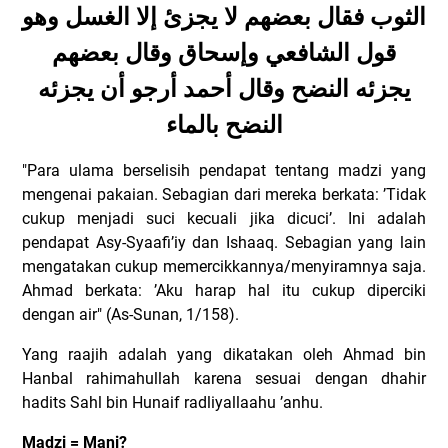
الثوب فقال بعضهم لا يجزئ إلا الغسل وهو
قول الشافعي وإسحاق وقال بعضهم
يجزئه النضح وقال أحمد أرجو أن يجزئه
النضح بالماء
"Para ulama berselisih pendapat tentang madzi yang
mengenai pakaian. Sebagian dari mereka berkata: ’Tidak
cukup menjadi suci kecuali jika dicuci’. Ini adalah
pendapat Asy-Syaafi’iy dan Ishaaq. Sebagian yang lain
mengatakan cukup memercikkannya/menyiramnya saja.
Ahmad berkata: ’Aku harap hal itu cukup diperciki
dengan air" (As-Sunan, 1/158).
Yang raajih adalah yang dikatakan oleh Ahmad bin
Hanbal rahimahullah karena sesuai dengan dhahir
hadits Sahl bin Hunaif radliyallaahu ’anhu.
Madzi = Mani?