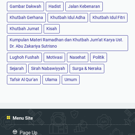
Gambar Dakwah
Hadist
Jalan Kebenaran
Khutbah Gerhana
Khutbah Idul Adha
Khutbah Idul Fitri
Khutbah Jumat
Kisah
Kumpulan Materi Ramadhan dan Khutbah Jum’at Karya Ust.
Dr. Abu Zakariya Sutrisno
Lughoh Fushah
Motivasi
Nasehat
Politik
Sejarah
Sirah Nabawiyyah
Surga & Neraka
Tafsir Al Qur'an
Ulama
Umum
Menu Site
Page Up