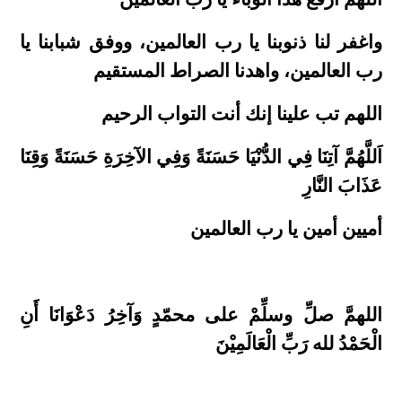
واغفر لنا ذنوبنا يا رب العالمين، ووفق شبابنا يا
رب العالمين، واهدنا الصراط المستقيم
اللهم تب علينا إنك أنت التواب الرحيم
اَللَّهُمَّ آتِنَا فِي الدُّنْيَا حَسَنَةً وَفِي الآخِرَةِ حَسَنَةً وَقِنَا
عَذَابَ النَّارِ
أميين أمين يا رب العالمين
اللهمَّ صلِّ وسلِّمْ على محمّدٍ وَآخِرُ دَعْوَانَا أَنِ
الْحَمْدُ لله رَبِّ الْعَالَمِيْنَ