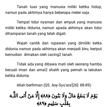
Tanah luas yang manusia miliki ketika hidup,
namun pada akhirnya hanya beberapa meter saja .
Tempat tidur nyaman dan empuk yang manusia
miliki ketika didunia, namun apada akhirnya akan tidur
dihamparan tanah yang telah digali.
Wajah cantik dan rupawan yang dimiliki ketka
didunia namun pada akhirnya akan menjadi biru, keriput
kemudian
dimakan oleh cacing2 tanah.
Tidak ada yang dibawa mati oleh seorang hamba
kecuali iman dan amal2 shalih yang pernah ia lakukan
ketika didunia.
Allah berfirman (QS. Asy-Syu’ara'[26]: 88-89):
يَوْمَ لَا يَنفَعُ مَالٌ وَلَا بَنُونَ ﴿٨٨﴾ إِلَّا مَنْ أَتَى اللَّـهَ
بِقَلْبٍ سَلِيمٍ ﴿٨٩﴾