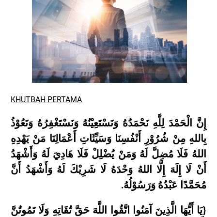
KHUTBAH PERTAMA
إِنَّ الْحَمْدَ لِلَّهِ نَحْمَدُهُ وَنَسْتَعِيْنُهُ وَنَسْتَغْفِرُهُ وَنَعُوْذُ
بِاللهِ مِنْ شُرُوْرِ أَنْفُسِنَا وَسَيِّئَاتِ أَعْمَالِنَا مَنْ يَهْدِهِ
اللهُ فَلَا مُضِلَّ لَهُ وَمَنْ يُضْلِلْ فَلَا هَادِيَ لَهُ وَأَشْهَدُ
أَنْ لَا إِلَهَ إِلَّا اللهُ وَحْدَهُ لَا شَرِيْكَ لَهُ وَأَشْهَدُ أَنَّ
مُحَمَّدًا عَبْدُهُ وَرَسُوْلُهُ.
{يَا أَيُّهَا الَّذِينَ آمَنُوا اتَّقُوا اللَّهَ حَقَّ تُقَاتِهِ وَلَا تَمُوتُنَّ