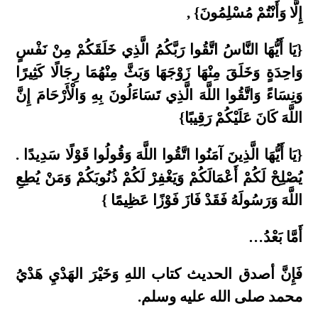
إِلَّا وَأَنْتُمْ مُسْلِمُونَ} ,
{يَا أَيُّهَا النَّاسُ اتَّقُوا رَبَّكُمُ الَّذِي خَلَقَكُمْ مِنْ نَفْسٍ
وَاحِدَةٍ وَخَلَقَ مِنْهَا زَوْجَهَا وَبَثَّ مِنْهُمَا رِجَالًا كَثِيرًا
وَنِسَاءً وَاتَّقُوا اللَّهَ الَّذِي تَسَاءَلُونَ بِهِ وَالْأَرْحَامَ إِنَّ
اللَّهَ كَانَ عَلَيْكُمْ رَقِيبًا}
{يَا أَيُّهَا الَّذِينَ آمَنُوا اتَّقُوا اللَّهَ وَقُولُوا قَوْلًا سَدِيدًا .
يُصْلِحْ لَكُمْ أَعْمَالَكُمْ وَيَغْفِرْ لَكُمْ ذُنُوبَكُمْ وَمَنْ يُطِعِ
اللَّهَ وَرَسُولَهُ فَقَدْ فَازَ فَوْزًا عَظِيمًا }
أَمَّا بَعْدُ…
فَإِنَّ أصدق الحديث كتاب اللهِ وَخَيْرَ الهَدْيِ هَدْيُ
محمد صلى الله عليه وسلم.