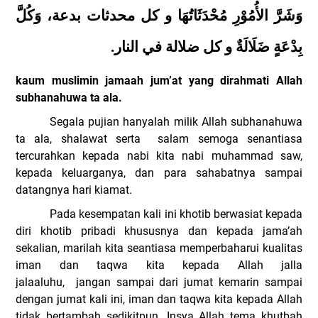
وَشَرَّ الأُمُوْرِ مُحْدَثَاتُهَا و كل محدثات بدعة، وَكُلَّ
بِدْعَةٍ ضَلَالَةٌ و كل ضلالة في النار.
kaum muslimin jamaah jum’at yang dirahmati Allah
subhanahuwa ta ala.
Segala pujian hanyalah milik
Allah subhanahuwa
ta ala
, shalawat serta
salam semoga senantiasa
tercurahkan kepada nabi kita nabi muhammad saw,
kepada keluarganya, dan para sahabatnya sampai
datangnya hari kiamat.
Pada kesempatan kali ini khotib berwasiat kepada
diri khotib pribadi khususnya dan kepada jama’ah
sekalian, marilah kita seantiasa memperbaharui kualitas
iman dan taqwa kita kepada Allah jalla
jalaaluhu,
jangan sampai
dari jumat kemarin sampai
dengan jumat kali ini, iman dan taqwa kita kepada Allah
tidak bertambah
sedikitpun
. Insya Allah tema khutbah