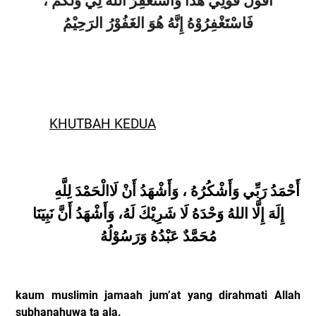
أَقُوْلُ قَوْلِي هَذَا وَأَسْتَغْفِرُ اللهَ لِي وَلَكُمْ ،
فَاسْتَغْفِرُوْهُ إِنَّهُ هُوَ الغَفُوْرُ الرَحِيْمُ
KHUTBAH KEDUA
أَحْمَدُ رَبِّي وَأَشْكُرُهُ ، وَأَشْهَدُ أَنْ لَا
الْحَمْدَ لِلَّهِ
إِلَهَ إِلَّا اللهُ وَحْدَهُ لَا شَرِيْكَ لَهُ، وَأَشْهَدُ أَنَّ نَبِيَنَا
مُحَمَّدٌ عَبْدُهُ وَرَسُوْلُهُ
kaum muslimin jamaah jum’at yang dirahmati Allah
subhanahuwa ta ala.