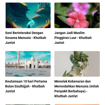
Seni Berinteraksi Dengan
Jangan Jadi Muslim
Sesama Manusia - Khutbah
Pinggiran Luur - Khutbah
Jum'at
Jum'at
Keutamaan 10 hari Pertama
Menolak Kebenaran dan
Bulan Dzulhijjah - Khutbah
Merendahkan Manusia (Inilah
Jum'at
Penyakit Berbahaya) -
Khutbah Jum'at