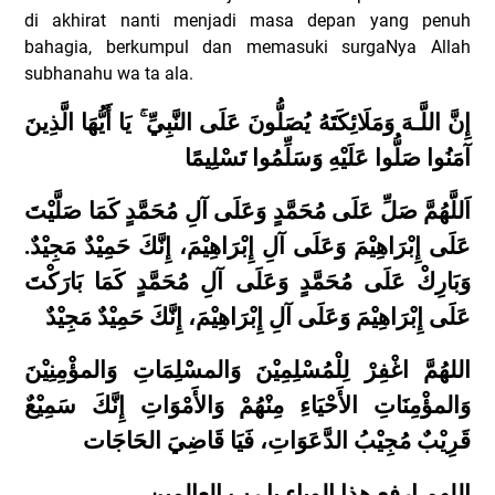
di akhirat nanti menjadi masa depan yang penuh
bahagia, berkumpul dan memasuki surgaNya Allah
subhanahu wa ta ala.
إِنَّ اللَّـهَ وَمَلَائِكَتَهُ يُصَلُّونَ عَلَى النَّبِيِّ
يَا أَيُّهَا الَّذِينَ
آمَنُوا صَلُّوا عَلَيْهِ وَسَلِّمُوا تَسْلِيمًا
اَللَّهُمَّ صَلِّ عَلَى مُحَمَّدٍ وَعَلَى آلِ مُحَمَّدٍ كَمَا صَلَّيْتَ
عَلَى إِبْرَاهِيْمَ وَعَلَى آلِ إِبْرَاهِيْمَ، إِنَّكَ حَمِيْدٌ مَجِيْدٌ.
وَبَارِكْ عَلَى مُحَمَّدٍ وَعَلَى آلِ مُحَمَّدٍ كَمَا بَارَكْتَ
عَلَى إِبْرَاهِيْمَ وَعَلَى آلِ إِبْرَاهِيْمَ، إِنَّكَ حَمِيْدٌ مَجِيْدٌ
اللهُمَّ اغْفِرْ لِلْمُسْلِمِيْنَ وَالمسْلِمَاتِ وَالمؤْمِنِيْنَ
وَالمؤْمِنَاتِ الأَحْيَاءِ مِنْهُمْ وَالأَمْوَاتِ إِنَّكَ سَمِيْعٌ
قَرِيْبٌ مُجِيْبُ الدَّعَوَاتِ، فَيَا قَاضِيَ الحَاجَات
اللهم ارفع هذا الوباء يا رب العالمين