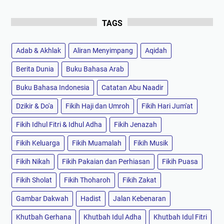
TAGS
Adab & Akhlak
Aliran Menyimpang
Aqidah
Berita Dunia
Buku Bahasa Arab
Buku Bahasa Indonesia
Catatan Abu Naadir
Dzikir & Do'a
Fikih Haji dan Umroh
Fikih Hari Jum'at
Fikih Idhul Fitri & Idhul Adha
Fikih Jenazah
Fikih Keluarga
Fikih Muamalah
Fikih Musik
Fikih Nikah
Fikih Pakaian dan Perhiasan
Fikih Puasa
Fikih Sholat
Fikih Thoharoh
Fikih Zakat
Gambar Dakwah
Hadist
Jalan Kebenaran
Khutbah Gerhana
Khutbah Idul Adha
Khutbah Idul Fitri