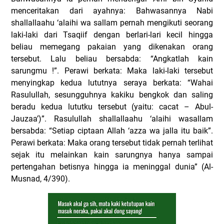
menceritakan dari ayahnya: Bahwasannya Nabi
shallallaahu ‘alaihi wa sallam pernah mengikuti seorang
laki-laki dari Tsaqiif dengan berlari-lari kecil hingga
beliau memegang pakaian yang dikenakan orang
tersebut. Lalu beliau bersabda: “Angkatlah kain
sarungmu !”. Perawi berkata: Maka laki-laki tersebut
menyingkap kedua lututnya seraya berkata: “Wahai
Rasulullah, sesungguhnya kakiku bengkok dan saling
beradu kedua lututku tersebut (yaitu: cacat – Abul-
Jauzaa’)”. Rasulullah shallallaahu ‘alaihi wasallam
bersabda: “Setiap ciptaan Allah ‘azza wa jalla itu baik”.
Perawi berkata: Maka orang tersebut tidak pernah terlihat
sejak itu melainkan kain sarungnya hanya sampai
pertengahan betisnya hingga ia meninggal dunia” (Al-
Musnad, 4/390).