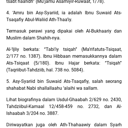
tsabt haafidh” (Mu’jamu Asamiyir-Ruwaat, 1/78).
4. ‘Amru bin Asy-Syariid, ia adalah Ibnu Suwaid Ats-
Tsaqafiy Abul-Waliid Ath-Thaa’iy.
Termasuk perawi yang dipakai oleh Al-Bukhaariy dan
Muslim dalam Shahih-nya.
Al-‘Ijliy berkata: “Tabi’iy tsiqah” (Ma’rifatuts-Tsiqaat,
2/177 no. 1387). Ibnu Hibbaan memasukkannya dalam
Ats-Tsiqaat (5/180). Ibnu Hajar berkata: “Tsiqah”
(Taqriibut-Tahdziib, hal. 738 no. 5084).
5. Asy-Syariid bin Suwaid Ats-Tsaqafiy, salah seorang
shahabat Nabi shallallaahu ‘alaihi wa sallam.
Lihat biografinya dalam Usdul-Ghaabah 2/629 no. 2430,
Tahdziibul-Kamaal 12/458-459 no. 2732, dan Al-
Ishaabah 3/204 no. 3887.
Diriwayatkan juga oleh Ath-Thahaawiy dalam Syarh