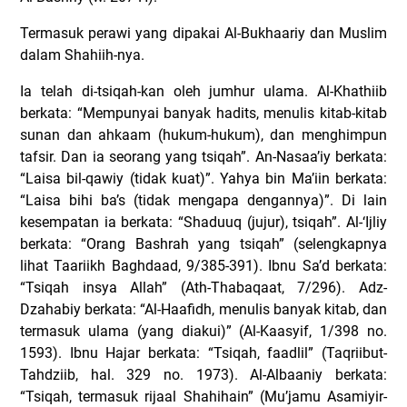
Termasuk perawi yang dipakai Al-Bukhaariy dan Muslim
dalam Shahiih-nya.
Ia telah di-tsiqah-kan oleh jumhur ulama. Al-Khathiib
berkata: “Mempunyai banyak hadits, menulis kitab-kitab
sunan dan ahkaam (hukum-hukum), dan menghimpun
tafsir. Dan ia seorang yang tsiqah”. An-Nasaa’iy berkata:
“Laisa bil-qawiy (tidak kuat)”. Yahya bin Ma’iin berkata:
“Laisa bihi ba’s (tidak mengapa dengannya)”. Di lain
kesempatan ia berkata: “Shaduuq (jujur), tsiqah”. Al-‘Ijliy
berkata: “Orang Bashrah yang tsiqah” (selengkapnya
lihat Taariikh Baghdaad, 9/385-391). Ibnu Sa’d berkata:
“Tsiqah insya Allah” (Ath-Thabaqaat, 7/296). Adz-
Dzahabiy berkata: “Al-Haafidh, menulis banyak kitab, dan
termasuk ulama (yang diakui)” (Al-Kaasyif, 1/398 no.
1593). Ibnu Hajar berkata: “Tsiqah, faadlil” (Taqriibut-
Tahdziib, hal. 329 no. 1973). Al-Albaaniy berkata:
“Tsiqah, termasuk rijaal Shahihain” (Mu’jamu Asamiyir-