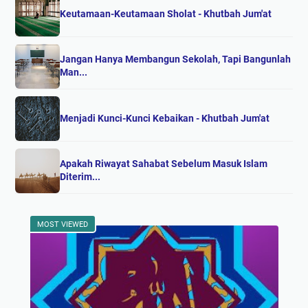
Keutamaan-Keutamaan Sholat - Khutbah Jum'at
Jangan Hanya Membangun Sekolah, Tapi Bangunlah
Man...
Menjadi Kunci-Kunci Kebaikan - Khutbah Jum'at
Apakah Riwayat Sahabat Sebelum Masuk Islam
Diterim...
MOST VIEWED