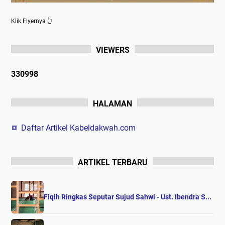
Klik Flyernya 👆
VIEWERS
3
3
0
9
9
8
HALAMAN
Daftar Artikel Kabeldakwah.com
ARTIKEL TERBARU
Fiqih Ringkas Seputar Sujud Sahwi - Ust. Ibendra S...