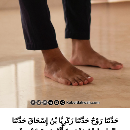
حَدَّثَنَا رَوْحٌ حَدَّثَنَا زَكَرِيَّا بْنُ إِسْحَاقَ حَدَّثَنَا