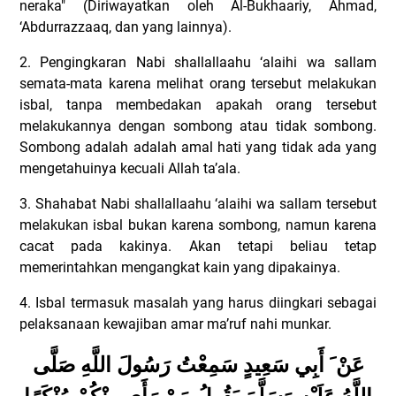
neraka" (Diriwayatkan oleh Al-Bukhaariy, Ahmad,
‘Abdurrazzaaq, dan yang lainnya).
2. Pengingkaran Nabi shallallaahu ‘alaihi wa sallam
semata-mata karena melihat orang tersebut melakukan
isbal, tanpa membedakan apakah orang tersebut
melakukannya dengan sombong atau tidak sombong.
Sombong adalah adalah amal hati yang tidak ada yang
mengetahuinya kecuali Allah ta’ala.
3. Shahabat Nabi shallallaahu ‘alaihi wa sallam tersebut
melakukan isbal bukan karena sombong, namun karena
cacat pada kakinya. Akan tetapi beliau tetap
memerintahkan mengangkat kain yang dipakainya.
4. Isbal termasuk masalah yang harus diingkari sebagai
pelaksanaan kewajiban amar ma’ruf nahi munkar.
عَنْ َ أَبِي سَعِيدٍ سَمِعْتُ رَسُولَ اللَّهِ صَلَّى