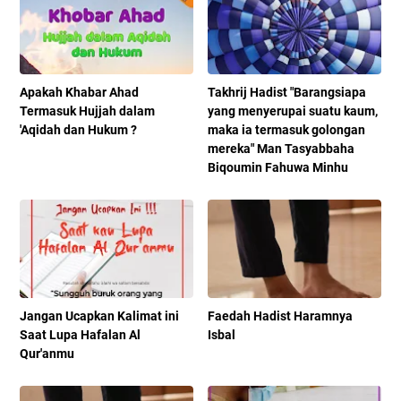
Apakah Khabar Ahad
Takhrij Hadist "Barangsiapa
Termasuk Hujjah dalam
yang menyerupai suatu kaum,
'Aqidah dan Hukum ?
maka ia termasuk golongan
mereka" Man Tasyabbaha
Biqoumin Fahuwa Minhu
Jangan Ucapkan Kalimat ini
Faedah Hadist Haramnya
Saat Lupa Hafalan Al
Isbal
Qur'anmu