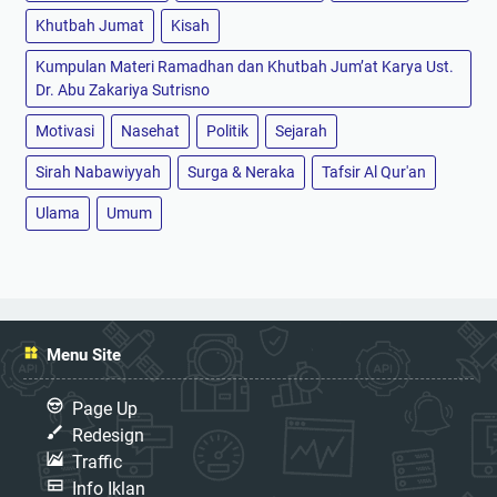
Khutbah Jumat
Kisah
Kumpulan Materi Ramadhan dan Khutbah Jum’at Karya Ust.
Dr. Abu Zakariya Sutrisno
Motivasi
Nasehat
Politik
Sejarah
Sirah Nabawiyyah
Surga & Neraka
Tafsir Al Qur'an
Ulama
Umum
Menu Site
Page Up
Redesign
Traffic
Info Iklan