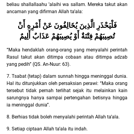
beliau shallallaahu ’alaihi wa sallam. Mereka takut akan
ancaman yang difirman Allah ta’ala:
فَلْيَحْذَرِ الَّذِينَ يُخَالِفُونَ عَنْ أَمْرِهِ أَنْ
تُصِيبَهُمْ فِتْنَةٌ أَوْ يُصِيبَهُمْ عَذَابٌ أَلِيمٌ
“Maka hendaklah orang-orang yang menyalahi perintah
Rasul takut akan ditimpa cobaan atau ditimpa adzab
yang pedih” (QS. An-Nuur: 63).
7. Tsabat (tetap) dalam sunnah hingga meninggal dunia.
Hal itu ditunjukkan oleh persaksian perawi: “Maka orang
tersebut tidak pernah terlihat sejak itu melainkan kain
sarungnya hanya sampai pertengahan betisnya hingga
ia meninggal dunia”.
8. Berhias tidak boleh menyalahi perintah Allah ta’ala.
9. Setiap ciptaan Allah ta’ala itu indah.