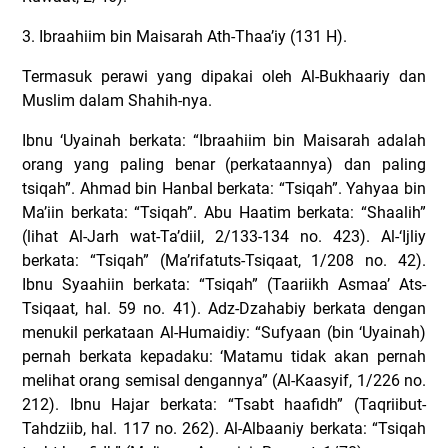
3. Ibraahiim bin Maisarah Ath-Thaa’iy (131 H).
Termasuk perawi yang dipakai oleh Al-Bukhaariy dan
Muslim dalam Shahih-nya.
Ibnu ‘Uyainah berkata: “Ibraahiim bin Maisarah adalah
orang yang paling benar (perkataannya) dan paling
tsiqah”. Ahmad bin Hanbal berkata: “Tsiqah”. Yahyaa bin
Ma’iin berkata: “Tsiqah”. Abu Haatim berkata: “Shaalih”
(lihat Al-Jarh wat-Ta’diil, 2/133-134 no. 423). Al-‘Ijliy
berkata: “Tsiqah” (Ma’rifatuts-Tsiqaat, 1/208 no. 42).
Ibnu Syaahiin berkata: “Tsiqah” (Taariikh Asmaa’ Ats-
Tsiqaat, hal. 59 no. 41). Adz-Dzahabiy berkata dengan
menukil perkataan Al-Humaidiy: “Sufyaan (bin ‘Uyainah)
pernah berkata kepadaku: ‘Matamu tidak akan pernah
melihat orang semisal dengannya” (Al-Kaasyif, 1/226 no.
212). Ibnu Hajar berkata: “Tsabt haafidh” (Taqriibut-
Tahdziib, hal. 117 no. 262). Al-Albaaniy berkata: “Tsiqah