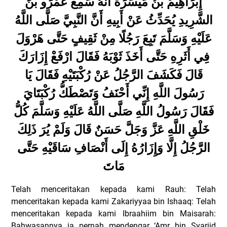
إِبْرَاهِيمُ بْنُ مَيْسَرَةَ أَنَّهُ سَمِعَ عَمْرَو بْنَ
الشَّرِيدِ يُحَدِّثُ عَنْ أَبِيهِ أَنَّ النَّبِيَّ صَلَّى اللَّهُ
عَلَيْهِ وَسَلَّمَ تَبِعَ رَجُلًا مِنْ ثَقِيفٍ حَتَّى هَرْوَلَ
فِي أَثَرِهِ حَتَّى أَخَذَ ثَوْبَهُ فَقَالَ ارْفَعْ إِزَارَكَ
قَالَ فَكَشَفَ الرَّجُلُ عَنْ رُكْبَتَيْهِ فَقَالَ يَا
رَسُولَ اللَّهِ إِنِّي أَحْنَفُ وَتَصْطَكُّ رُكْبَتَايَ
فَقَالَ رَسُولُ اللَّهِ صَلَّى اللَّهُ عَلَيْهِ وَسَلَّمَ كُلُّ
خَلْقِ اللَّهِ عَزَّ وَجَلَّ حَسَنٌ قَالَ وَلَمْ يُرَ ذَلِكَ
الرَّجُلُ إِلَّا وَإِزَارُهُ إِلَى أَنْصَافِ سَاقَيْهِ حَتَّى
مَاتَ
Telah menceritakan kepada kami Rauh: Telah
menceritakan kepada kami Zakariyyaa bin Ishaaq: Telah
menceritakan kepada kami Ibraahiim bin Maisarah:
Bahwasannya ia pernah mendengar ‘Amr bin Syariid