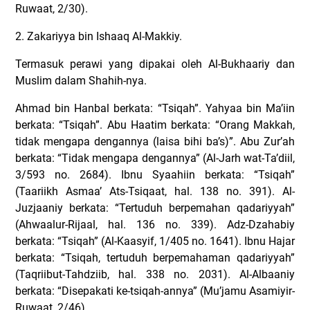
Ruwaat, 2/30).
2. Zakariyya bin Ishaaq Al-Makkiy.
Termasuk perawi yang dipakai oleh Al-Bukhaariy dan
Muslim dalam Shahih-nya.
Ahmad bin Hanbal berkata: “Tsiqah”. Yahyaa bin Ma’iin
berkata: “Tsiqah”. Abu Haatim berkata: “Orang Makkah,
tidak mengapa dengannya (laisa bihi ba’s)”. Abu Zur’ah
berkata: “Tidak mengapa dengannya” (Al-Jarh wat-Ta’diil,
3/593 no. 2684). Ibnu Syaahiin berkata: “Tsiqah”
(Taariikh Asmaa’ Ats-Tsiqaat, hal. 138 no. 391). Al-
Juzjaaniy berkata: “Tertuduh berpemahan qadariyyah”
(Ahwaalur-Rijaal, hal. 136 no. 339). Adz-Dzahabiy
berkata: “Tsiqah” (Al-Kaasyif, 1/405 no. 1641). Ibnu Hajar
berkata: “Tsiqah, tertuduh berpemahaman qadariyyah”
(Taqriibut-Tahdziib, hal. 338 no. 2031). Al-Albaaniy
berkata: “Disepakati ke-tsiqah-annya” (Mu’jamu Asamiyir-
Ruwaat, 2/46).