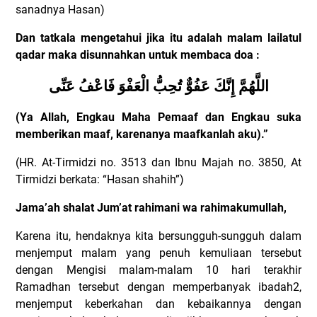
sanadnya Hasan)
Dan tatkala mengetahui jika itu adalah malam lailatul
qadar maka disunnahkan untuk membaca doa :
اللَّهُمَّ إِنَّكَ عَفُوٌّ تُحِبُّ الْعَفْوَ فَاعْفُ عَنِّى
(Ya Allah, Engkau Maha Pemaaf dan Engkau suka
memberikan maaf, karenanya maafkanlah aku).”
(HR. At-Tirmidzi no. 3513 dan Ibnu Majah no. 3850, At
Tirmidzi berkata: “Hasan shahih”)
Jama’ah shalat Jum’at rahimani wa rahimakumullah,
Karena itu, hendaknya kita bersungguh-sungguh dalam
menjemput malam yang penuh kemuliaan tersebut
dengan Mengisi malam-malam 10 hari terakhir
Ramadhan tersebut dengan memperbanyak ibadah2,
menjemput keberkahan dan kebaikannya dengan