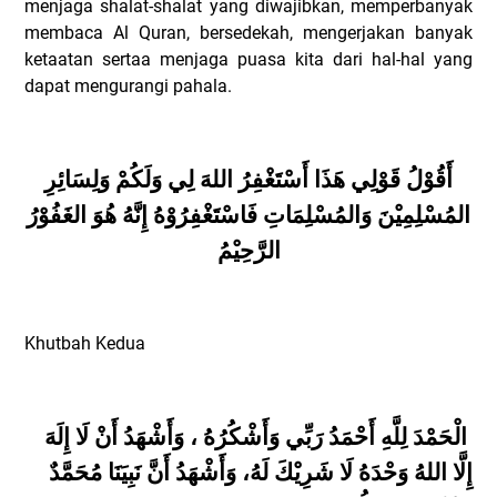
menjaga shalat-shalat yang diwajibkan, memperbanyak
membaca Al Quran, bersedekah, mengerjakan banyak
ketaatan sertaa menjaga puasa kita dari hal-hal yang
dapat mengurangi pahala.
أَقُوْلُ قَوْلِي هَذَا أَسْتَغْفِرُ اللهَ لِي وَلَكُمْ وَلِسَائِرِ
المُسْلِمِيْنَ وَالمُسْلِمَاتِ فَاسْتَغْفِرُوْهُ إِنَّهُ هُوَ الغَفُوْرُ
الرَّحِيْمُ
Khutbah Kedua
الْحَمْدَ لِلَّهِ
أَحْمَدُ رَبِّي وَأَشْكُرُهُ ، وَأَشْهَدُ أَنْ لَا إِلَهَ
إِلَّا اللهُ وَحْدَهُ لَا شَرِيْكَ لَهُ، وَأَشْهَدُ أَنَّ نَبِيَنَا مُحَمَّدٌ