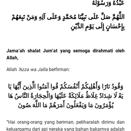
عَبْدُهُ وَرَسُوْلُهُ
اللَّهُمَّ صَلِّ عَلَى نَبِيِّنَا مُحَمَّدٍ وَعَلَى آلِهِ وَمَنْ تَبِعَهُمْ
بِإِحْسَانٍ إِلَى يَوْمِ الدِّيْنِ
Jama’ah shalat Jum’at yang semoga dirahmati oleh
Allah,
Allah
‘Azza wa Jalla
berfirman:
وَقُودُ
نَارًا
وَأَهْلِيكُمْ
أَنْفُسَكُمْ
قُوا
آمَنُوا
الَّذِينَ
أَيُّهَا
يَا
يَعْ
لَا
شِدَادٌ
غِلَاظٌ
مَلَائِكَةٌ
عَلَيْهَا
وَالْحِجَارَةُ
النَّاسُ
هَا
يُؤْمَرُونَ
مَا
وَيَفْعَلُونَ
أَمَرَهُمْ
مَا
اللَّهَ
صُونَ
“Hai orang-orang yang beriman, peliharalah dirimu dan
keluargamu dari api neraka yang bahan bakarnya adalah