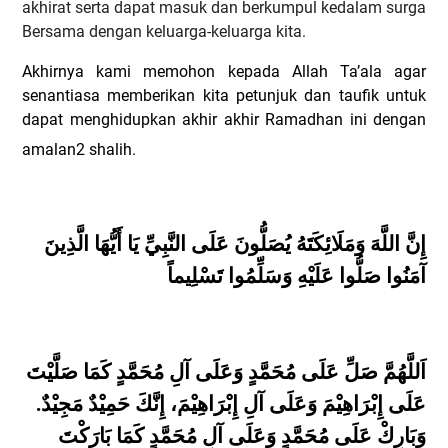
akhirat serta dapat masuk dan berkumpul kedalam surga
Bersama dengan keluarga-keluarga kita.
Akhirnya kami memohon kepada Allah Ta’ala agar
senantiasa memberikan kita petunjuk dan taufik untuk
dapat menghidupkan akhir akhir Ramadhan ini dengan
amalan2 shalih.
إِنَّ اللَّهَ وَمَلَائِكَتَهُ يُصَلُّونَ عَلَى النَّبِيِّ يَا أَيُّهَا الَّذِينَ
آمَنُوا صَلُّوا عَلَيْهِ وَسَلِّمُوا تَسْلِيماً
اَللَّهُمَّ صَلِّ عَلَى مُحَمَّدٍ وَعَلَى آلِ مُحَمَّدٍ كَمَا صَلَّيْتَ
عَلَى إِبْرَاهِيْمَ وَعَلَى آلِ إِبْرَاهِيْمَ، إِنَّكَ حَمِيْدٌ مَجِيْدٌ.
وَبَارِكْ عَلَى مُحَمَّدٍ وَعَلَى آلِ مُحَمَّدٍ كَمَا بَارَكْتَ