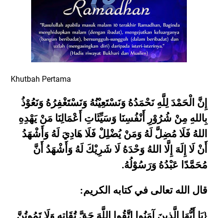
Khutbah Pertama
إِنَّ الْحَمْدَ لِلَّهِ نَحْمَدُهُ وَنَسْتَعِيْنُهُ وَنَسْتَغْفِرُهُ وَنَعُوْذُ
بِاللهِ مِنْ شُرُوْرِ أَنْفُسِنَا وَسَيِّئَاتِ أَعْمَالِنَا مَنْ يَهْدِهِ
اللهُ فَلَا مُضِلَّ لَهُ وَمَنْ يُضْلِلْ فَلَا هَادِيَ لَهُ وَأَشْهَدُ
أَنْ لَا إِلَهَ إِلَّا اللهُ وَحْدَهُ لَا شَرِيْكَ لَهُ وَأَشْهَدُ أَنَّ
مُحَمَّدًا عَبْدُهُ وَرَسُوْلُهُ.
قال الله تعالى في كتابه الكريم:
{يَا أَيُّهَا الَّذِينَ آمَنُوا اتَّقُوا اللَّهَ حَقَّ تُقَاتِهِ وَلَا تَمُوتُنَّ