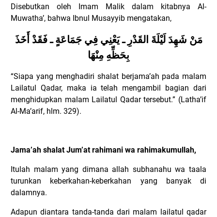
Disebutkan oleh Imam Malik dalam kitabnya Al-
Muwatha’, bahwa Ibnul Musayyib mengatakan,
مَنْ شَهِدَ لَيْلَةَ القَدْرِ ـ يَعْنِي فِي جَمَاعَةٍ ـ فَقَدْ أَخَذَ
بِحَظِّهِ مِنْهَا
“Siapa yang menghadiri shalat berjama’ah pada malam
Lailatul Qadar, maka ia telah mengambil bagian dari
menghidupkan malam Lailatul Qadar tersebut.” (Latha’if
Al-Ma’arif, hlm. 329).
Jama’ah shalat Jum’at rahimani wa rahimakumullah,
Itulah malam yang dimana allah subhanahu wa taala
turunkan keberkahan-keberkahan yang banyak di
dalamnya.
Adapun diantara tanda-tanda dari malam lailatul qadar