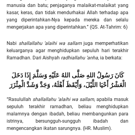
manusia dan batu; penjaganya malaikat-malaikat yang
kasar, keras, dan tidak mendurhakai Allah terhadap apa
yang diperintahkan-Nya kepada mereka dan selalu
mengerjakan apa yang diperintahkan.” (QS. At-Tahrim: 6)
Nabi
shallallahu ‘alaihi wa sallam
juga memperhatikan
keluarganya agar menghidupkan sepuluh hari terakhir
Ramadhan. Dari Aishyah
radhiallahu ‘anha
, ia berkata:
كَانَ رَسُولُ اللهِ صَلَّى اللهُ عَلَيْهِ وَسَلَّمَ إِذَا دَخَلَ
الْعَشْرُ أَحْيَا اللَّيْلَ، وَأَيْقَظَ أَهْلَهُ، وَجَدَّ وَشَدَّ الْمِئْزَرَ
“Rasulullah
shallallahu ‘alaihi wa sallam
, apabila masuk
sepuluh terakhir ramadhan, beliau menghidupkan
malamnya dengan ibadah, beliau membangunkan para
istrinya, bersungguh-sungguh ibadah dan
mengencangkan ikatan sarungnya. (HR. Muslim).