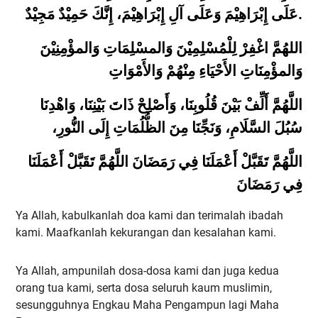
.
عَلَى إِبْرَاهِيْمَ وَعَلَى آلِ إِبْرَاهِيْمَ، إِنَّكَ حَمِيْدٌ مَجِيْدٌ
اللهُمَّ اغْفِرْ لِلْمُسْلِمِيْنَ وَالمسْلِمَاتِ وَالمؤْمِنِيْنَ
وَالمؤْمِنَاتِ الأَحْيَاءِ مِنْهُمْ وَالأَمْوَاتِ
اللَّهُمَّ أَلِّفْ بَيْنَ قُلُوبِنَا، وَأَصْلِحْ ذَاتَ بَيْنِنَا، وَاهْدِنَا
سُبُلَ السَّلَامِ، وَنَجِّنَا مِنَ الظُّلُمَاتِ إِلَى النُّورِ،
اللَّهُمَّ تَقَبَّلْ أَعْمَلَنَا فِي رَمَضَانَ اللَّهُمَّ تَقَبَّلْ أَعْمَلَنَا
فِي رَمَضَانَ
Ya Allah, kabulkanlah doa kami dan terimalah ibadah
kami. Maafkanlah kekurangan dan kesalahan kami.
Ya Allah, ampunilah dosa-dosa kami dan juga kedua
orang tua kami, serta dosa seluruh kaum muslimin,
sesungguhnya Engkau Maha Pengampun lagi Maha