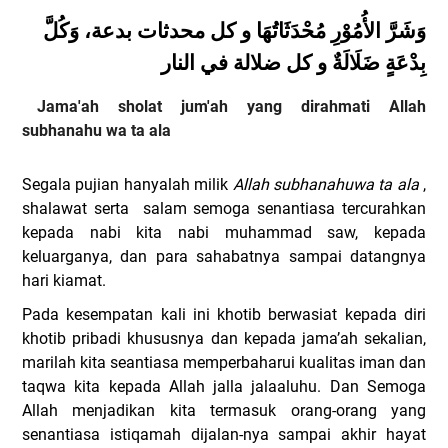
وَشَرَّ الأُمُوْرِ مُحْدَثَاتُهَا و كل محدثات بدعة، وَكُلَّ
بِدْعَةٍ ضَلَالَةٌ و كل ضلالة في النار
Jama'ah sholat jum'ah yang dirahmati Allah
subhanahu wa ta ala
Segala pujian hanyalah milik
Allah subhanahuwa ta ala
,
shalawat serta
salam semoga senantiasa tercurahkan
kepada nabi kita nabi muhammad saw, kepada
keluarganya, dan para sahabatnya sampai datangnya
hari kiamat.
Pada kesempatan kali ini khotib berwasiat kepada diri
khotib pribadi khususnya dan kepada jama’ah sekalian,
marilah kita seantiasa memperbaharui kualitas iman dan
taqwa kita kepada Allah jalla jalaaluhu. Dan Semoga
Allah menjadikan kita termasuk orang-orang yang
senantiasa istiqamah dijalan-nya sampai akhir hayat