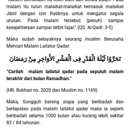
malam itu turun malaikat-malaikat termasuk malaikat
Jibril dengan izin Rabbnya untuk mengatur segala
urusan. Pada malam tersebut (penuh) sampai
kesejahteraan sampai terbit fajar.” (QS. Al-Qadr: 3-5)
Maka sudah selayaknya seorang muslim Berusaha
Mencari Malam Lailatur Qadar.
تَحَرَّوْا لَيْلَةَ الْقَدْرِ فِى الْعَشْرِ الأَوَاخِرِ مِنْ رَمَضَانَ
“
Carilah
malam lailatul qadar pada sepuluh malam
terakhir dari bulan Ramadhan.”
(HR. Bukhari no. 2020 dan Muslim no. 1169)
Maka, Sungguh barang siapa yang beribadah dan
bertepatan pada malam lailatul qadar maka ia seperti
beribadah selama 1000 bulan atau kurang lebih sekitar
83 / 84 tahunan.