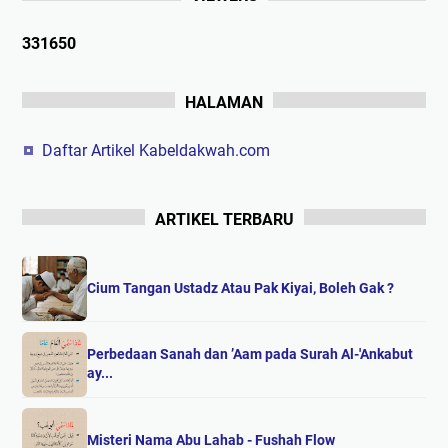
3
3
1
6
5
0
HALAMAN
Daftar Artikel Kabeldakwah.com
ARTIKEL TERBARU
Cium Tangan Ustadz Atau Pak Kiyai, Boleh Gak ?
Perbedaan Sanah dan ’Aam pada Surah Al-'Ankabut
ay...
Misteri Nama Abu Lahab - Fushah Flow