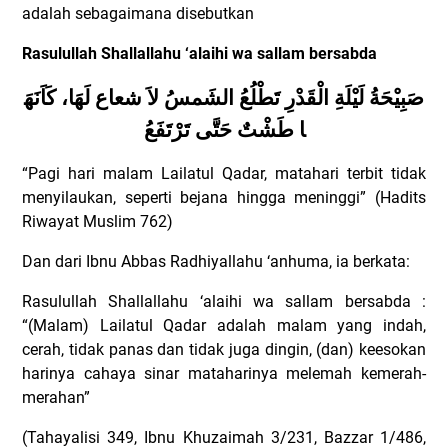
adalah sebagaimana disebutkan
Rasulullah Shallallahu ‘alaihi wa sallam bersabda
صَبِيْحَةُ
لَيْلَةِ
الْقَدْرِ
تَطْلُعُ
الشَمسُ
لاَ
شعاع
لَهَا،
كَاَنَهَ
ا
طَشْتٌ
حَتَّى
تَرْتَفَعُ
“Pagi hari malam Lailatul Qadar, matahari terbit tidak
menyilaukan, seperti bejana hingga meninggi” (Hadits
Riwayat Muslim 762)
Dan dari Ibnu Abbas Radhiyallahu ‘anhuma, ia berkata:
Rasulullah Shallallahu ‘alaihi wa sallam bersabda :
“(Malam) Lailatul Qadar adalah malam yang indah,
cerah, tidak panas dan tidak juga dingin, (dan) keesokan
harinya cahaya sinar mataharinya melemah kemerah-
merahan”
(Tahayalisi 349, Ibnu Khuzaimah 3/231, Bazzar 1/486,