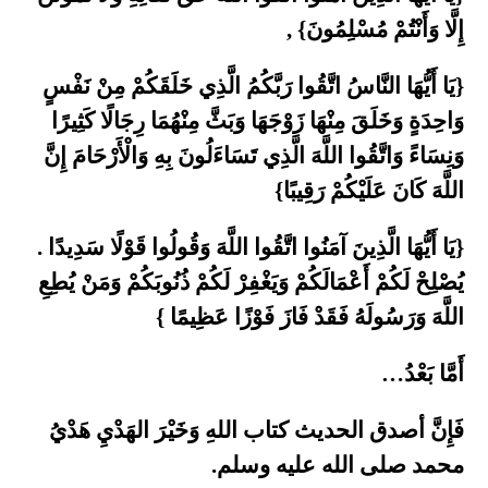
إِلَّا وَأَنْتُمْ مُسْلِمُونَ} ,
{يَا أَيُّهَا النَّاسُ اتَّقُوا رَبَّكُمُ الَّذِي خَلَقَكُمْ مِنْ نَفْسٍ
وَاحِدَةٍ وَخَلَقَ مِنْهَا زَوْجَهَا وَبَثَّ مِنْهُمَا رِجَالًا كَثِيرًا
وَنِسَاءً وَاتَّقُوا اللَّهَ الَّذِي تَسَاءَلُونَ بِهِ وَالْأَرْحَامَ إِنَّ
اللَّهَ كَانَ عَلَيْكُمْ رَقِيبًا}
{يَا أَيُّهَا الَّذِينَ آمَنُوا اتَّقُوا اللَّهَ وَقُولُوا قَوْلًا سَدِيدًا .
يُصْلِحْ لَكُمْ أَعْمَالَكُمْ وَيَغْفِرْ لَكُمْ ذُنُوبَكُمْ وَمَنْ يُطِعِ
اللَّهَ وَرَسُولَهُ فَقَدْ فَازَ فَوْزًا عَظِيمًا }
أَمَّا بَعْدُ…
فَإِنَّ أصدق الحديث كتاب اللهِ وَخَيْرَ الهَدْيِ هَدْيُ
محمد صلى الله عليه وسلم.