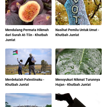
Mendulang Permata Hikmah
Nasihat Pemilu Untuk Umat -
dari Surah At-Tiin - Khutbah
Khutbah Jum'at
Jum'at
Merdekalah Palestinaku -
Mensyukuri Nikmat Turunnya
Khutbah Jum'at
Hujan - Khutbah Jum'at