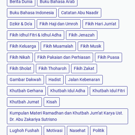
Berita Dunia
Buku Bahasa Arab
Buku Bahasa Indonesia
Catatan Abu Naadir
Dzikir & Do'a
Fikih Haji dan Umroh
Fikih Hari Jum'at
Fikih Idhul Fitri & Idhul Adha
Fikih Jenazah
Fikih Keluarga
Fikih Muamalah
Fikih Musik
Fikih Nikah
Fikih Pakaian dan Perhiasan
Fikih Puasa
Fikih Sholat
Fikih Thoharoh
Fikih Zakat
Gambar Dakwah
Hadist
Jalan Kebenaran
Khutbah Gerhana
Khutbah Idul Adha
Khutbah Idul Fitri
Khutbah Jumat
Kisah
Kumpulan Materi Ramadhan dan Khutbah Jum’at Karya Ust.
Dr. Abu Zakariya Sutrisno
Lughoh Fushah
Motivasi
Nasehat
Politik