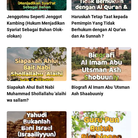
Jenggotmu Seperti Jenggot
Haruskah Tetap Taat kepada
Kambing (Hukum Menjadikan
Pemimpin Yang Tidak
Syariat Sebagai Bahan Olok-
Berhukum dengan Al Qur'an
olokan)
dan As Sunnah ?
Siapakah Ahul Bait Nabi
Biografi Al Imam Abu ‘Utsman
Muhammad Shollallahu 'alaihi
Ash Shaabuuniy
wa sallam?