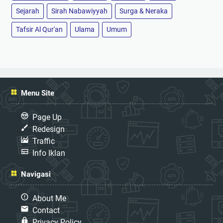
Sejarah
Sirah Nabawiyyah
Surga & Neraka
Tafsir Al Qur'an
Ulama
Umum
Menu Site
Page Up
Redesign
Traffic
Info Iklan
Navigasi
About Me
Contact
Privacy Policy