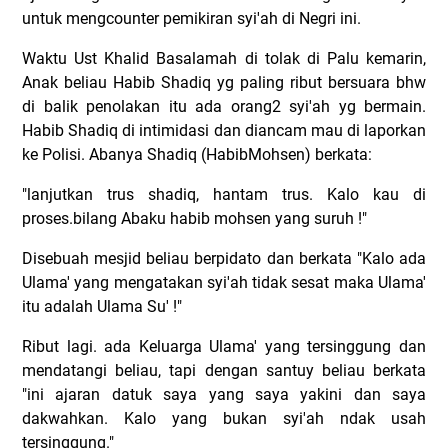
untuk mengcounter pemikiran syi'ah di Negri ini.
Waktu Ust Khalid Basalamah di tolak di Palu kemarin,
Anak beliau Habib Shadiq yg paling ribut bersuara bhw
di balik penolakan itu ada orang2 syi'ah yg bermain.
Habib Shadiq di intimidasi dan diancam mau di laporkan
ke Polisi. Abanya Shadiq (HabibMohsen) berkata:
"lanjutkan trus shadiq, hantam trus. Kalo kau di
proses.bilang Abaku habib mohsen yang suruh !"
Disebuah mesjid beliau berpidato dan berkata "Kalo ada
Ulama' yang mengatakan syi'ah tidak sesat maka Ulama'
itu adalah Ulama Su' !"
Ribut lagi. ada Keluarga Ulama' yang tersinggung dan
mendatangi beliau, tapi dengan santuy beliau berkata
"ini ajaran datuk saya yang saya yakini dan saya
dakwahkan. Kalo yang bukan syi'ah ndak usah
tersinggung."