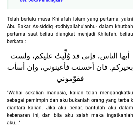
Ust. Joko Pamungkas
Telah berlalu masa Khilafah Islam yang pertama, yakni
Abu Bakar As-siddiq -rodhiyallahu'anhu- dalam khutbah
pertama saat beliau diangkat menjadi Khilafah, beliau
berkata :
أيها الناس، فإني قد وُلِّيتُ عليكم، ولست
بخيركم. فان أحسنت فأعينوني، وإن أسأت
فقوّموني
"Wahai sekalian manusia, kalian telah mengangkatku
sebagai pemimpin dan aku bukanlah orang yang terbaik
diantara kalian. Jika aku benar, bantulah aku dalam
kebenaran ini, dan bila aku salah maka ingatkanlah
aku..."