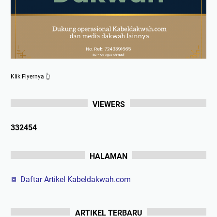
Klik Flyernya 👆
VIEWERS
3
3
2
4
5
4
HALAMAN
Daftar Artikel Kabeldakwah.com
ARTIKEL TERBARU