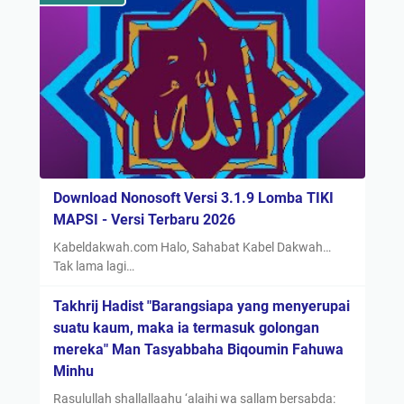
Download Nonosoft Versi 3.1.9 Lomba TIKI
MAPSI - Versi Terbaru 2026
Kabeldakwah.com Halo, Sahabat Kabel Dakwah…
Tak lama lagi…
Takhrij Hadist "Barangsiapa yang menyerupai
suatu kaum, maka ia termasuk golongan
mereka" Man Tasyabbaha Biqoumin Fahuwa
Minhu
Rasulullah shallallaahu ‘alaihi wa sallam bersabda: