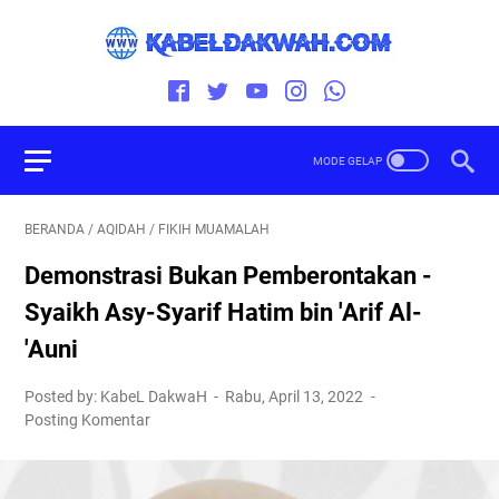
BERANDA
/
AQIDAH
/
FIKIH MUAMALAH
Demonstrasi Bukan Pemberontakan -
Syaikh Asy-Syarif Hatim bin 'Arif Al-
'Auni
Posted by: KabeL DakwaH
Rabu, April 13, 2022
Posting Komentar