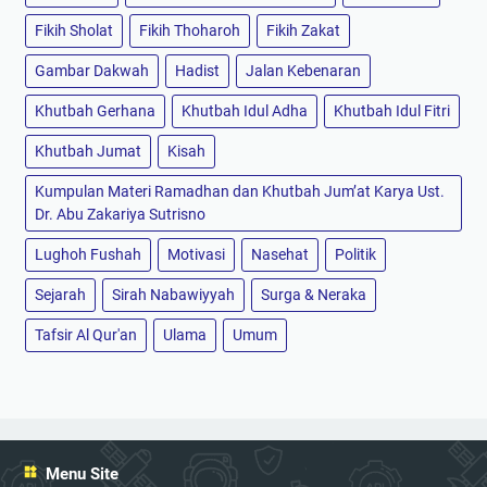
Fikih Sholat
Fikih Thoharoh
Fikih Zakat
Gambar Dakwah
Hadist
Jalan Kebenaran
Khutbah Gerhana
Khutbah Idul Adha
Khutbah Idul Fitri
Khutbah Jumat
Kisah
Kumpulan Materi Ramadhan dan Khutbah Jum’at Karya Ust.
Dr. Abu Zakariya Sutrisno
Lughoh Fushah
Motivasi
Nasehat
Politik
Sejarah
Sirah Nabawiyyah
Surga & Neraka
Tafsir Al Qur'an
Ulama
Umum
Menu Site