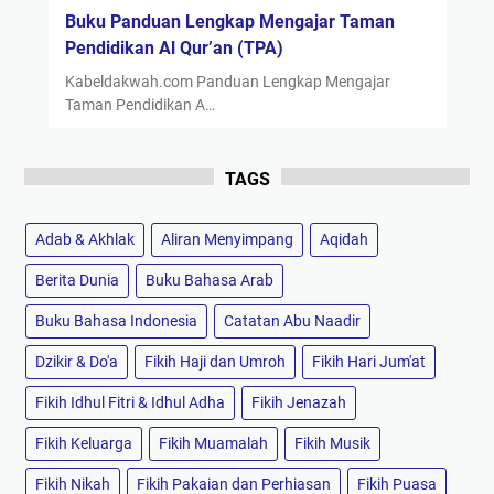
Buku Panduan Lengkap Mengajar Taman
Pendidikan Al Qur’an (TPA)
Kabeldakwah.com Panduan Lengkap Mengajar
Taman Pendidikan A…
TAGS
Adab & Akhlak
Aliran Menyimpang
Aqidah
Berita Dunia
Buku Bahasa Arab
Buku Bahasa Indonesia
Catatan Abu Naadir
Dzikir & Do'a
Fikih Haji dan Umroh
Fikih Hari Jum'at
Fikih Idhul Fitri & Idhul Adha
Fikih Jenazah
Fikih Keluarga
Fikih Muamalah
Fikih Musik
Fikih Nikah
Fikih Pakaian dan Perhiasan
Fikih Puasa