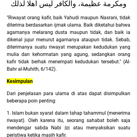
ومكرمة عظيمة، والكافر ليس أهلا لذلك
"Riwayat orang kafir, baik Yahudi maupun Nasrani, tidak
diterima berdasarkan ijmak ulama. Baik diketahui bahwa
agamanya melarang dusta maupun tidak, dan baik ia
dikenal jujur menurut agamanya ataupun tidak. Sebab,
diterimanya suatu riwayat merupakan kedudukan yang
mulia dan kehormatan yang agung, sedangkan orang
kafir tidak berhak menempati kedudukan tersebut." (Al-
Bahr al-Muhith, 6/142).
Kesimpulan
Dari penjelasan para ulama di atas dapat disimpulkan
beberapa poin penting:
1. Islam bukan syarat dalam tahap tahammul (menerima
riwayat). Oleh karena itu, seorang sahabat boleh saja
mendengar sabda Nabi
ﷺ
atau menyaksikan suatu
peristiwa ketika masih kafir.