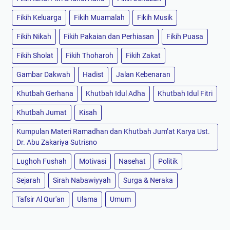
Fikih Keluarga
Fikih Muamalah
Fikih Musik
Fikih Nikah
Fikih Pakaian dan Perhiasan
Fikih Puasa
Fikih Sholat
Fikih Thoharoh
Fikih Zakat
Gambar Dakwah
Hadist
Jalan Kebenaran
Khutbah Gerhana
Khutbah Idul Adha
Khutbah Idul Fitri
Khutbah Jumat
Kisah
Kumpulan Materi Ramadhan dan Khutbah Jum’at Karya Ust.
Dr. Abu Zakariya Sutrisno
Lughoh Fushah
Motivasi
Nasehat
Politik
Sejarah
Sirah Nabawiyyah
Surga & Neraka
Tafsir Al Qur'an
Ulama
Umum