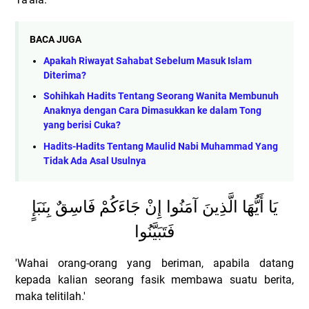
BACA JUGA
Apakah Riwayat Sahabat Sebelum Masuk Islam
Diterima?
Sohihkah Hadits Tentang Seorang Wanita Membunuh
Anaknya dengan Cara Dimasukkan ke dalam Tong
yang berisi Cuka?
Hadits-Hadits Tentang Maulid Nabi Muhammad Yang
Tidak Ada Asal Usulnya
يَا أَيُّهَا الَّذِينَ آمَنُوا إِنْ جَاءَكُمْ فَاسِقٌ بِنَبَإٍ
فَتَبَيَّنُوا
'Wahai orang-orang yang beriman, apabila datang
kepada kalian seorang fasik membawa suatu berita,
maka telitilah.'