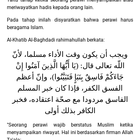
meriwayatkan hadis kepada orang lain.
Pada tahap inilah disyaratkan bahwa perawi harus
beragama Islam.
Al-Khatib Al-Baghdadi rahimahullah berkata:
ويجب أن يكون وقت الأداء مسلما، لأنّ
اللّه تعالى قال: (يَا أَيُّهَا الَّذِينَ آمَنُوا إِنْ
جَاءَكُمْ فَاسِقٌ بِنَبَإٍ فَتَبَيَّنُوا)، وإنّ أعظم
الفسق الكفر، فإذا كان خبر المسلم
الفاسق مردودا مع صحّة اعتقاده، فخبر
الكافر بذلك أولى
"Seorang perawi wajib berstatus Muslim ketika
menyampaikan riwayat. Hal ini berdasarkan firman Allah
Ta'ala: