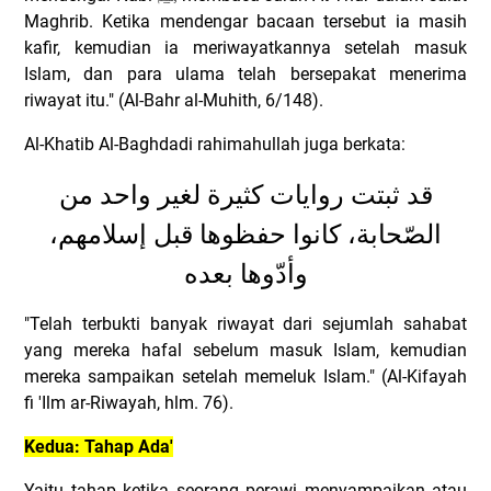
Maghrib. Ketika mendengar bacaan tersebut ia masih
kafir, kemudian ia meriwayatkannya setelah masuk
Islam, dan para ulama telah bersepakat menerima
riwayat itu." (Al-Bahr al-Muhith, 6/148).
Al-Khatib Al-Baghdadi rahimahullah juga berkata:
قد ثبتت روايات كثيرة لغير واحد من
الصّحابة، كانوا حفظوها قبل إسلامهم،
وأدّوها بعده
"Telah terbukti banyak riwayat dari sejumlah sahabat
yang mereka hafal sebelum masuk Islam, kemudian
mereka sampaikan setelah memeluk Islam." (Al-Kifayah
fi 'Ilm ar-Riwayah, hlm. 76).
Kedua: Tahap Ada'
Yaitu tahap ketika seorang perawi menyampaikan atau