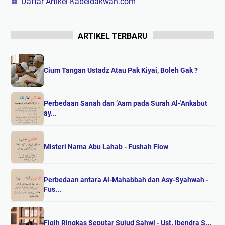
Daftar Artikel Kabeldakwah.com
ARTIKEL TERBARU
Cium Tangan Ustadz Atau Pak Kiyai, Boleh Gak ?
Perbedaan Sanah dan ’Aam pada Surah Al-'Ankabut
ay...
Misteri Nama Abu Lahab - Fushah Flow
Perbedaan antara Al-Mahabbah dan Asy-Syahwah -
Fus...
Fiqih Ringkas Seputar Sujud Sahwi - Ust. Ibendra S...