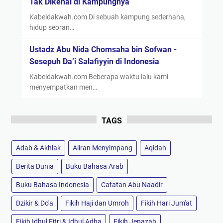
Tak Dikenal di Kampungnya
Kabeldakwah.com Di sebuah kampung sederhana,
hidup seoran…
Ustadz Abu Nida Chomsaha bin Sofwan -
Sesepuh Da’i Salafiyyin di Indonesia
Kabeldakwah.com Beberapa waktu lalu kami
menyempatkan men…
TAGS
Adab & Akhlak
Aliran Menyimpang
Aqidah
Berita Dunia
Buku Bahasa Arab
Buku Bahasa Indonesia
Catatan Abu Naadir
Dzikir & Do'a
Fikih Haji dan Umroh
Fikih Hari Jum'at
Fikih Idhul Fitri & Idhul Adha
Fikih Jenazah