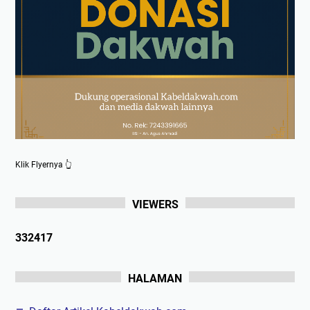
Klik Flyernya 👆
VIEWERS
3
3
2
4
1
7
HALAMAN