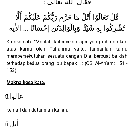
:
فقال الله تعالى
قُلْ تَعَالَوْا أَتْلُ مَا حَرَّمَ رَبُّكُمْ عَلَيْكُمْ أَلَّا
تُشْرِكُوا بِهِ شَيْئًا وَبِالْوَالِدَيْنِ إِحْسَانًا ... الأية
Katakanlah: "Marilah kubacakan apa yang diharamkan
atas kamu oleh Tuhanmu yaitu: janganlah kamu
mempersekutukan sesuatu dengan Dia, berbuat baiklah
terhadap kedua orang ibu bapak …: (QS. Al-An’am: 151 -
153)
Makna kosa kata:
ü
عالوا
kemari dan datanglah kalian.
ü
أثل