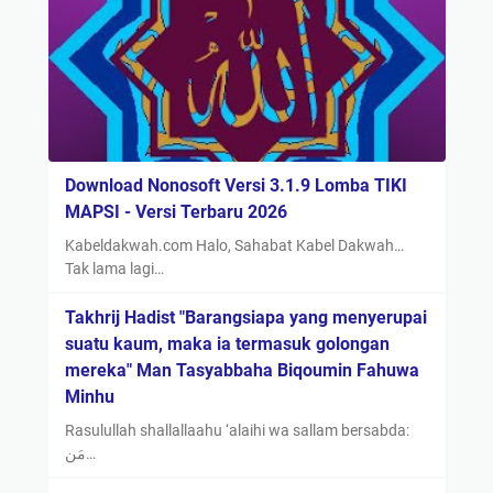
Download Nonosoft Versi 3.1.9 Lomba TIKI
MAPSI - Versi Terbaru 2026
Kabeldakwah.com Halo, Sahabat Kabel Dakwah…
Tak lama lagi…
Takhrij Hadist "Barangsiapa yang menyerupai
suatu kaum, maka ia termasuk golongan
mereka" Man Tasyabbaha Biqoumin Fahuwa
Minhu
Rasulullah shallallaahu ‘alaihi wa sallam bersabda:
مَن…