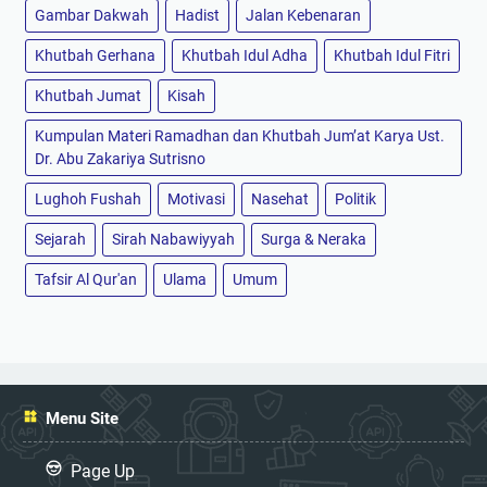
Gambar Dakwah
Hadist
Jalan Kebenaran
Khutbah Gerhana
Khutbah Idul Adha
Khutbah Idul Fitri
Khutbah Jumat
Kisah
Kumpulan Materi Ramadhan dan Khutbah Jum’at Karya Ust.
Dr. Abu Zakariya Sutrisno
Lughoh Fushah
Motivasi
Nasehat
Politik
Sejarah
Sirah Nabawiyyah
Surga & Neraka
Tafsir Al Qur'an
Ulama
Umum
Menu Site
Page Up