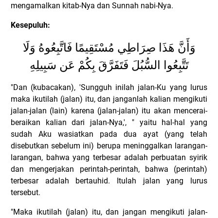
mengamalkan kitab-Nya dan Sunnah nabi-Nya.
Kesepuluh:
وَأَنَّ هَذَا صِرَاطِي مُسْتَقِيمًا فَاتَّبِعُوهُ وَلَا
تَتَّبِعُوا السُّبُلَ فَتَفَرَّقَ بِكُمْ عَن سَبِيلِهِ
"Dan (kubacakan), 'Sungguh inilah jalan-Ku yang lurus
maka ikutilah (jalan) itu, dan janganlah kalian mengikuti
jalan-jalan (lain) karena (jalan-jalan) itu akan mencerai-
beraikan kalian dari jalan-Nya,', " yaitu hal-hal yang
sudah Aku wasiatkan pada dua ayat (yang telah
disebutkan sebelum ini) berupa meninggalkan larangan-
larangan, bahwa yang terbesar adalah perbuatan syirik
dan mengerjakan perintah-perintah, bahwa (perintah)
terbesar adalah bertauhid. Itulah jalan yang lurus
tersebut.
"Maka ikutilah (jalan) itu, dan jangan mengikuti jalan-