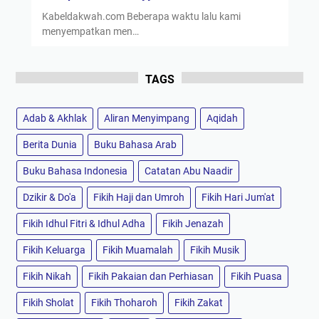
Kabeldakwah.com Beberapa waktu lalu kami
menyempatkan men…
TAGS
Adab & Akhlak
Aliran Menyimpang
Aqidah
Berita Dunia
Buku Bahasa Arab
Buku Bahasa Indonesia
Catatan Abu Naadir
Dzikir & Do'a
Fikih Haji dan Umroh
Fikih Hari Jum'at
Fikih Idhul Fitri & Idhul Adha
Fikih Jenazah
Fikih Keluarga
Fikih Muamalah
Fikih Musik
Fikih Nikah
Fikih Pakaian dan Perhiasan
Fikih Puasa
Fikih Sholat
Fikih Thoharoh
Fikih Zakat