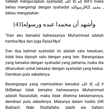
Setelah mengucapkan syahadat,
لا إله إلا الله
[41] maka
beliau mengiringi dengan syahadat
محمد [42]رسوالله
,
beliau mengatakan:
[43]
وأشهد أن محمدا عبده ورسوله
“Dan aku bersaksi bahwasanya Muhammad adalah
hamba-Nya dan juga Rasul-Nya”
Dan dua kalimat syahadat ini adalah satu kesatuan,
tidak bisa dipisah satu dengan yang lain. Barangsiapa
yang bersaksi dengan syahadat yang pertama, maka dia
diharuskan untuk bersaksi dengan syahadat yang kedua.
Demikian pula sebaliknya.
Barangsiapa yang memisahkan bersaksi
لا إله إلا الله
[44]tetapi tidak bersaksi bahwasanya Muhammad
adalah Rasulullah, maka tidak diterima keislamannya,
demikian pula sebaliknya. Makanya dalam hadits (HR
Bukhari), Nabi Shallallahu 'alaihi wa Sallam