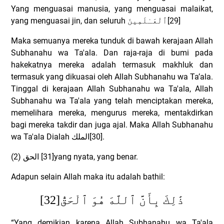
Yang menguasai manusia, yang menguasai malaikat,
yang menguasai jin, dan seluruh
ٱلْعَـٰلَمِينَ
[29]
Maka semuanya mereka tunduk di bawah kerajaan Allah
Subhanahu wa Ta'ala. Dan raja-raja di bumi pada
hakekatnya mereka adalah termasuk makhluk dan
termasuk yang dikuasai oleh Allah Subhanahu wa Ta’ala.
Tinggal di kerajaan Allah Subhanahu wa Ta'ala, Allah
Subhanahu wa Ta'ala yang telah menciptakan mereka,
memelihara mereka, mengurus mereka, mentakdirkan
bagi mereka takdir dan juga ajal. Maka Allah Subhanahu
wa Ta'ala Dialah
الملك
[30].
(2)
الحق
[31]yang nyata, yang benar.
Adapun selain Allah maka itu adalah bathil:
[32]
ذَٰلِكَ بِأَنَّ ٱللَّهَ هُوَ ٱلْحَقُّ
“Yang demikian karena Allah Subhanahu wa Ta'ala