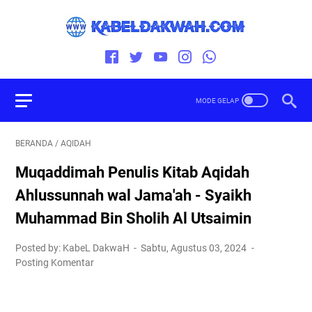
BERANDA
/
AQIDAH
Muqaddimah Penulis Kitab Aqidah
Ahlussunnah wal Jama'ah - Syaikh
Muhammad Bin Sholih Al Utsaimin
Posted by: KabeL DakwaH
Sabtu, Agustus 03, 2024
Posting Komentar