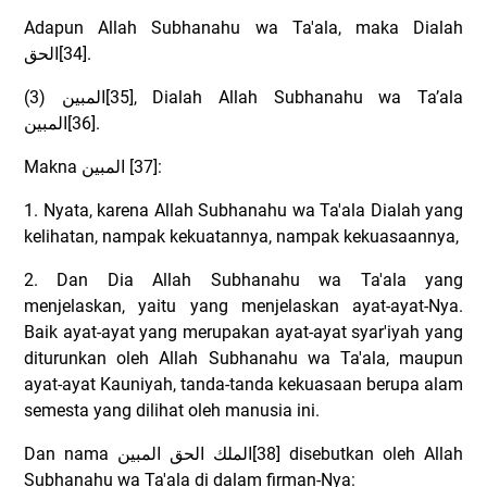
Adapun Allah Subhanahu wa Ta'ala, maka Dialah
الحق
[34].
(3)
المبين
[35], Dialah Allah Subhanahu wa Ta’ala
المبين
[36].
Makna
المبين
[37]:
1. Nyata, karena Allah Subhanahu wa Ta'ala Dialah yang
kelihatan, nampak kekuatannya, nampak kekuasaannya,
2. Dan Dia Allah Subhanahu wa Ta'ala yang
menjelaskan, yaitu yang menjelaskan ayat-ayat-Nya.
Baik ayat-ayat yang merupakan ayat-ayat syar'iyah yang
diturunkan oleh Allah Subhanahu wa Ta'ala, maupun
ayat-ayat Kauniyah, tanda-tanda kekuasaan berupa alam
semesta yang dilihat oleh manusia ini.
Dan nama
الملك الحق المبين
[38] disebutkan oleh Allah
Subhanahu wa Ta'ala di dalam firman-Nya: