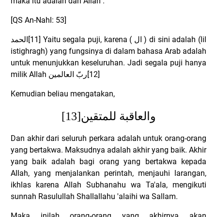
maka itu adalah dari Allah".
[QS An-Nahl: 53]
الحمد
[11] Yaitu segala puji, karena (
ال
) di sini adalah (lil
istighragh) yang fungsinya di dalam bahasa Arab adalah
untuk menunjukkan keseluruhan. Jadi segala puji hanya
milik Allah
ربّ العالمين
[12]
Kemudian beliau mengatakan,
[13]
والعاقبة للمتقين
Dan akhir dari seluruh perkara adalah untuk orang-orang
yang bertakwa. Maksudnya adalah akhir yang baik. Akhir
yang baik adalah bagi orang yang bertakwa kepada
Allah, yang menjalankan perintah, menjauhi larangan,
ikhlas karena Allah Subhanahu wa Ta'ala, mengikuti
sunnah Rasulullah Shallallahu 'alaihi wa Sallam.
Maka inilah orang-orang yang akhirnya akan