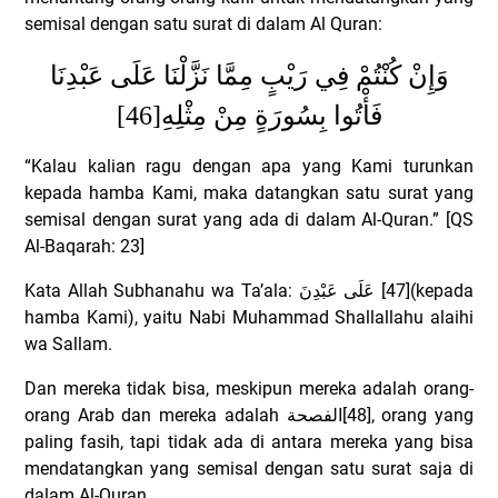
semisal dengan satu surat di dalam Al Quran:
وَإِنْ كُنْتُمْ فِي رَيْبٍ مِمَّا نَزَّلْنَا عَلَى عَبْدِنَا
[46]
فَأْتُوا بِسُورَةٍ مِنْ مِثْلِهِ
“Kalau kalian ragu dengan apa yang Kami turunkan
kepada hamba Kami, maka datangkan satu surat yang
semisal dengan surat yang ada di dalam Al-Quran.” [QS
Al-Baqarah: 23]
Kata Allah Subhanahu wa Ta’ala:
عَلَى عَبْدِنَ
[47](kepada
hamba Kami), yaitu Nabi Muhammad Shallallahu alaihi
wa Sallam.
Dan mereka tidak bisa, meskipun mereka adalah orang-
orang Arab dan mereka adalah
الفصحة
[48], orang yang
paling fasih, tapi tidak ada di antara mereka yang bisa
mendatangkan yang semisal dengan satu surat saja di
dalam Al-Quran.