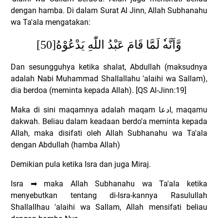
dengan hamba. Di dalam Surat Al Jinn, Allah Subhanahu
wa Ta'ala mengatakan:
[50]
لَمَّا قَامَ عَبْدُ اللّٰهِ يَدْعُوْهُ
وَّاَنَّه
Dan sesungguhya ketika shalat, Abdullah (maksudnya
adalah Nabi Muhammad Shallallahu 'alaihi wa Sallam),
dia berdoa (meminta kepada Allah). [QS Al-Jinn:19]
Maka di sini maqamnya adalah maqam
ادعا
, maqamu
dakwah. Beliau dalam keadaan berdo'a meminta kepada
Allah, maka disifati oleh Allah Subhanahu wa Ta'ala
dengan Abdullah (hamba Allah)
Demikian pula ketika Isra dan juga Miraj.
Isra
➡
maka Allah Subhanahu wa Ta'ala ketika
menyebutkan tentang di-Isra-kannya Rasulullah
Shallallhau 'alaihi wa Sallam, Allah mensifati beliau