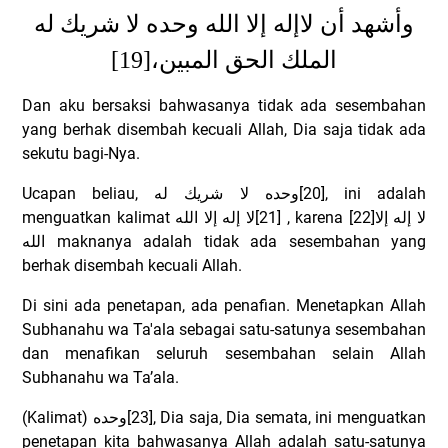
وأشهد أن لاإله إلا الله وحده لا شريك له
[19]
الملك الحق المبين،
Dan aku bersaksi bahwasanya tidak ada sesembahan
yang berhak disembah kecuali Allah, Dia saja tidak ada
sekutu bagi-Nya.
Ucapan beliau,
وحده لا شريك له
[20], ini adalah
menguatkan kalimat
لا إله إلا الله
[21] , karena [22]
لا إله إلا
الله
maknanya adalah tidak ada sesembahan yang
berhak disembah kecuali Allah.
Di sini ada penetapan, ada penafian. Menetapkan Allah
Subhanahu wa Ta'ala sebagai satu-satunya sesembahan
dan menafikan seluruh sesembahan selain Allah
Subhanahu wa Ta’ala.
(Kalimat)
وحده
[23], Dia saja, Dia semata, ini menguatkan
penetapan kita bahwasanya Allah adalah satu-satunya