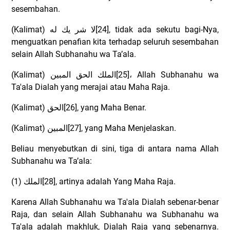
sesembahan.
(Kalimat)
لا شر يك له
[24], tidak ada sekutu bagi-Nya,
menguatkan penafian kita terhadap seluruh sesembahan
selain Allah Subhanahu wa Ta’ala.
(Kalimat)
الملك الحق المبين
[25]
،
Allah Subhanahu wa
Ta'ala Dialah yang merajai atau Maha Raja.
(Kalimat)
الحق
[26], yang Maha Benar.
(Kalimat)
المبين
[27], yang Maha Menjelaskan.
Beliau menyebutkan di sini, tiga di antara nama Allah
Subhanahu wa Ta’ala:
(1)
الملك
[28], artinya adalah Yang Maha Raja.
Karena Allah Subhanahu wa Ta'ala Dialah sebenar-benar
Raja, dan selain Allah Subhanahu wa Subhanahu wa
Ta'ala adalah makhluk, Dialah Raja yang sebenarnya.