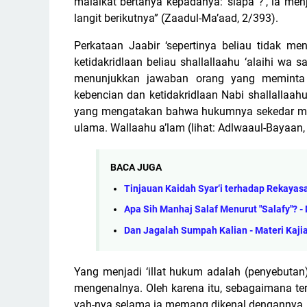
malaikat bertanya kepadanya: ‘siapa ?’, ia menja
langit berikutnya” (Zaadul-Ma’aad, 2/393).
Perkataan Jaabir ‘sepertinya beliau tidak m
ketidakridlaan beliau shallallaahu ‘alaihi wa s
menunjukkan jawaban orang yang meminta i
kebencian dan ketidakridlaan Nabi shallallaah
yang mengatakan bahwa hukumnya sekedar mak
ulama. Wallaahu a’lam (lihat: Adlwaaul-Bayaan,
BACA JUGA
Tinjauan Kaidah Syar‘i terhadap Rekayas
Apa Sih Manhaj Salaf Menurut "Salafy"? 
Dan Jagalah Sumpah Kalian - Materi Kajia
Yang menjadi ‘illat hukum adalah (penyebutan
mengenalnya. Oleh karena itu, sebagaimana te
yah-nya selama ia memang dikenal dengannya