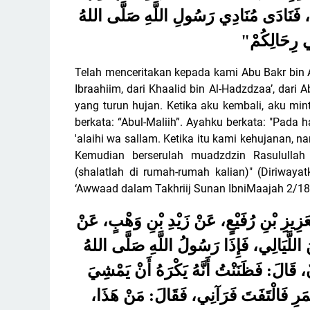
الِنَا، فَنَادَى مُنَادِي رَسُولِ اللَّهِ صَلَّى اللهُ
"
ي رِحَالِكُمْ
Telah menceritakan kepada kami Abu Bakr bin A
Ibraahiim, dari Khaalid bin Al-Hadzdzaa’, dari 
yang turun hujan.
Ketika aku kembali, aku min
berkata: “Abul-Maliih”. Ayahku berkata: "Pada 
'alaihi wa sallam. Ketika itu kami kehujanan
Kemudian berserulah muadzdzin Rasulullah sh
(shalatlah di rumah-rumah kalian)" (Diriwaya
‘Awwaad dalam Takhriij Sunan IbniMaajah 2/18
الْعَزِيزِ بْنِ رُفَيْعٍ، عَنْ زَيْدِ بْنِ وَهْبٍ، عَنْ
َ اللَّيَالِي، فَإِذَا رَسُولُ اللَّهِ صَلَّى اللهُ
 قَالَ: فَظَنَنْتُ أَنَّهُ يَكْرَهُ أَنْ يَمْشِيَ
َرِ فَالْتَفَتَ فَرَآنِي، فَقَالَ: مَنْ هَذَا