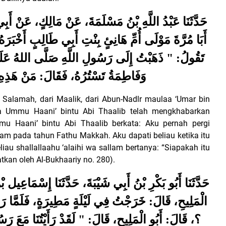
حَدَّثَنَا عَبْدُ اللَّهِ بْنُ مَسْلَمَةَ، عَنْ مَالِكٍ، عَنْ أَبِي
أَبَا مُرَّةَ مَوْلَى أُمِّ هَانِئٍ بِنْتِ أَبِي طَالِبٍ أَخْبَرَ،
تَقُولُ: " ذَهَبْتُ إِلَى رَسُولِ اللَّهِ صَلَّى اللهُ عَلَيْهِ
وَفَاطِمَةُ تَسْتُرُهُ، فَقَالَ: مَنْ هَذِهِ؟
 Salamah, dari Maalik, dari Abun-Nadlr maulaa ‘Umar bin
a Ummu Haani’ bintu Abi Thaalib telah mengkhabarkan
 Haani’ bintu Abi Thaalib berkata: Aku pernah pergi
allam pada tahun Fathu Makkah.
Aku dapati beliau ketika itu
u shallallaahu ‘alaihi wa sallam bertanya: “Siapakah itu
kan oleh Al-Bukhaariy no. 280).
حَدَّثَنَا أَبُو بَكْرِ بْنُ أَبِي شَيْبَةَ، حَدَّثَنَا إِسْمَاعِيل 
الْمَلِيحِ، قَالَ: خَرَجْتُ فِي لَيْلَةٍ مَطِيرَةٍ، فَلَمَّا 
؟، قَالَ: أَبُو الْمَلِيحِ، قَالَ: " لَقَدْ رَأَيْتُنَا مَعَ رَس