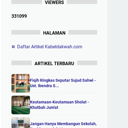
VIEWERS
3
3
1
0
9
9
HALAMAN
Daftar Artikel Kabeldakwah.com
ARTIKEL TERBARU
Fiqih Ringkas Seputar Sujud Sahwi -
Ust. Ibendra S...
Keutamaan-Keutamaan Sholat -
Khutbah Jum'at
Jangan Hanya Membangun Sekolah,