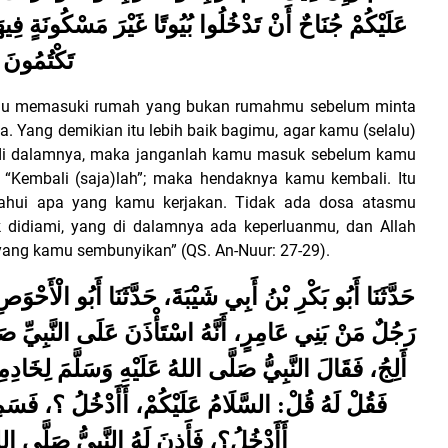
عَلَيْكُمْ جُنَاحٌ أَنْ تَدْخُلُوا بُيُوتًا غَيْرَ مَسْكُونَةٍ فِيهَ
تَكْتُمُونَ
kamu memasuki rumah yang bukan rumahmu sebelum minta
 Yang demikian itu lebih baik bagimu, agar kamu (selalu)
 di dalamnya, maka janganlah kamu masuk sebelum kamu
 “Kembali (saja)lah”; maka hendaknya kamu kembali. Itu
tahui apa yang kamu kerjakan. Tidak ada dosa atasmu
 didiami, yang di dalamnya ada keperluanmu, dan Allah
yang kamu sembunyikan” (QS.
An-Nuur: 27-29).
حَدَّثَنَا أَبُو بَكْرِ بْنُ أَبِي شَيْبَةَ، حَدَّثَنَا أَبُو الْأَحْ
رَجُلٌ مَنْ بَنِي عَامِرٍ، أَنَّهُ اسْتَأْذَنَ عَلَى النَّبِيِّ صَ:
أَلِجُ، فَقَالَ النَّبِيُّ صَلَّى اللهُ عَلَيْهِ وَسَلَّمَ لِخَادِ،
فَقُلْ لَهُ قُلْ: السَّلَامُ عَلَيْكُمْ، أَأَدْخُلُ ؟، فَسَ،
أَأَدْخُلُ؟، فَأَذِنَ لَهُ النَّبِيُّ صَلَّى ال