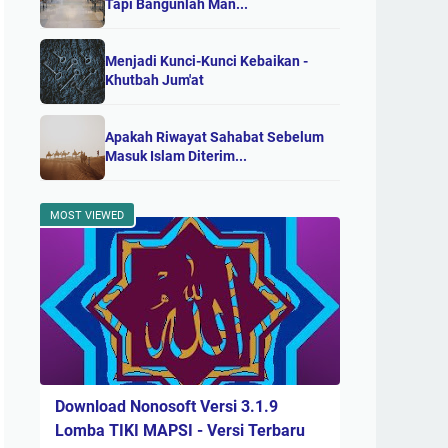
Tapi Bangunlah Man...
Menjadi Kunci-Kunci Kebaikan -
Khutbah Jum'at
Apakah Riwayat Sahabat Sebelum
Masuk Islam Diterim...
MOST VIEWED
Download Nonosoft Versi 3.1.9
Lomba TIKI MAPSI - Versi Terbaru