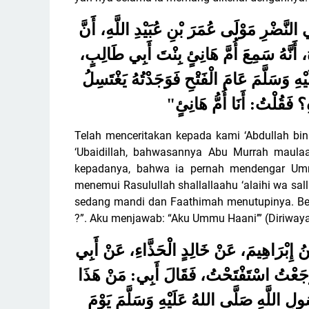
 النَّضْرِ مَوْلَى عُمَرَ بْنِ عُبَيْدِ اللَّهِ، أَنَّ
هُ، أَنَّهُ سَمِعَ أُمَّ هَانِئٍ بِنْتَ أَبِي طَالِبٍ
 وَسَلَّمَ عَامَ الْفَتْحِ فَوَجَدْتُهُ يَغْتَسِلُ
"
 فَقُلْتُ: أَنَا أُمُّ هَانِئٍ
Telah menceritakan kepada kami ‘Abdullah bin
‘Ubaidillah, bahwasannya Abu Murrah maula
kepadanya, bahwa ia pernah mendengar Ummu
menemui Rasulullah shallallaahu ‘alaihi wa s
sedang mandi dan Faathimah menutupinya. Belia
?”. Aku menjawab: “Aku Ummu Haani’” (Diriwayat
بْنُ إِبْرَاهِيمَ، عَنْ خَالِدٍ الْحَذَّاءِ، عَنْ أَبِي
رَجَعْتُ اسْتَفْتَحْتُ، فَقَالَ أَبِي: مَنْ هَذَا
ُولِ اللَّهِ صَلَّى اللهُ عَلَيْهِ وَسَلَّمَ يَوْمَ