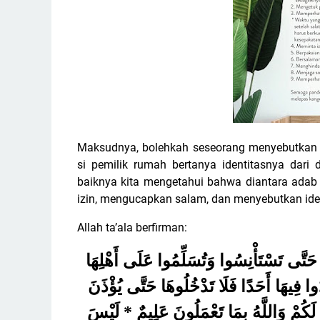
Maksudnya, bolehkah seseorang menyebutkan 
si pemilik rumah bertanya identitasnya dari
baiknya kita mengetahui bahwa diantara adab 
izin, mengucapkan salam, dan menyebutkan iden
Allah ta’ala berfirman:
كُمْ حَتَّى تَسْتَأْنِسُوا وَتُسَلِّمُوا عَلَى أَهْلِهَا
ُوا فِيهَا أَحَدًا فَلَا تَدْخُلُوهَا حَتَّى يُؤْذَنَ
َكُمْ وَاللَّهُ بِمَا تَعْمَلُونَ عَلِيمٌ * لَيْسَ