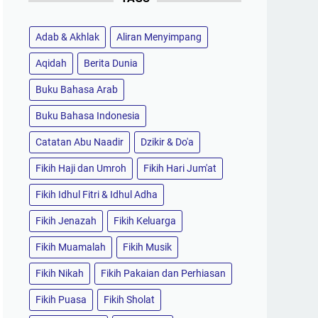
Adab & Akhlak
Aliran Menyimpang
Aqidah
Berita Dunia
Buku Bahasa Arab
Buku Bahasa Indonesia
Catatan Abu Naadir
Dzikir & Do'a
Fikih Haji dan Umroh
Fikih Hari Jum'at
Fikih Idhul Fitri & Idhul Adha
Fikih Jenazah
Fikih Keluarga
Fikih Muamalah
Fikih Musik
Fikih Nikah
Fikih Pakaian dan Perhiasan
Fikih Puasa
Fikih Sholat