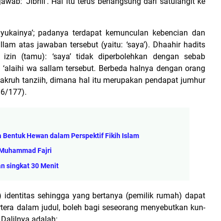
wab: ‘Jibriil’.
Hal itu terus berlangsung dari satulangit ke
enyukainya’; padanya terdapat kemunculan kebencian dan
allam atas jawaban tersebut (yaitu: ‘saya’). Dhaahir hadits
zin (tamu): ‘saya’ tidak diperbolehkan dengan sebab
u ‘alaihi wa sallam tersebut. Berbeda halnya dengan orang
ruh tanziih, dimana hal itu merupakan pendapat jumhur
 6/177).
a Bentuk Hewan dalam Perspektif Fikih Islam
- Muhammad Fajri
n singkat 30 Menit
) identitas sehingga yang bertanya (pemilik rumah) dapat
rtera dalam judul, boleh bagi seseorang menyebutkan kun-
.
Dalilnya adalah: