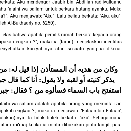
erkata: Aku mendengar Jaabir bin ‘Abdillah radliyallaahu
ahu ‘alaihi wa sallam untuk perkara hutang ayahku.
Maka
a?”. Aku menjawab: “Aku”. Lalu beliau berkata: “Aku, aku”.
eh Al-Bukhaariy no. 6250).
g jelas bahwa apabila pemilik rumah berkata kepada orang
pakah engkau ?”, maka ia (tamu) menjelaskan identitas
nyebutkan kun-yah-nya atau sesuatu yang ia dikenal
وكان من هديه أن المستأذن إذا قيل له: من 
يذكر كنيته أو لقبه ولا يقول: أنا كما قال ج
استفتح باب السماء فسألوه من ؟ فقال: جب
‘alaihi wa sallam adalah apabila orang yang meminta izin
iapakah engkau ?’, maka ia menjawab: ‘Fulaan bin Fulaan’,
lukan)-nya. Ia tidak boleh berkata: ‘aku’. Sebagaimana
alam mi’raaj ketika ia minta dibukakan pintu langit, para