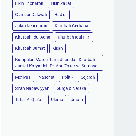
Fikih Thoharoh
Fikih Zakat
Gambar Dakwah
Hadist
Jalan Kebenaran
Khutbah Gerhana
Khutbah Idul Adha
Khutbah Idul Fitri
Khutbah Jumat
Kisah
Kumpulan Materi Ramadhan dan Khutbah
Jum’at Karya Ust. Dr. Abu Zakariya Sutrisno
Motivasi
Nasehat
Politik
Sejarah
Sirah Nabawiyyah
Surga & Neraka
Tafsir Al Qur'an
Ulama
Umum