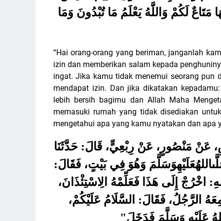
ا مَتَاعٌ لَكُمْ وَاللَّهُ يَعْلَمُ مَا تُبْدُونَ وَمَا
“Hai orang-orang yang beriman, janganlah 
izin dan memberikan salam kepada penghuninya.
ingat. Jika kamu tidak menemui seorang pun
mendapat izin. Dan jika dikatakan kepadamu:
lebih bersih bagimu dan Allah Maha Menge
memasuki rumah yang tidak disediakan untuk
mengetahui apa yang kamu nyatakan dan apa 
وَصِ، عَنْ مَنْصُورٍ، عَنْ رِبْعِيٍّ، قَالَ: حَدَّثَنَا
لَّىاللهُعَلَيْهِوَسَلَّمَ وَهُوَ فِي بَيْتٍ، فَقَالَ
مِهِ: اخْرُجْ إِلَى هَذَا فَعَلِّمْهُ الِاسْتِئْذَانَ
مِعَهُ الرَّجُلُ، فَقَالَ: السَّلَامُ عَلَيْكُمْ
"
لهُ عَلَيْهِ وَسَلَّمَ فَدَخَلَ