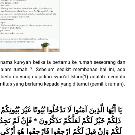
nama kun-yah ketika ia bertamu ke rumah seseorang dan
 dalam rumah ?. Sebelum sedikit membahas hal ini, ada
bertamu yang diajarkan syari’at Islam(1) adalah meminta
titas yang bertamu kepada yang ditamui (pemilik rumah).
يَا أَيُّهَا الَّذِينَ آمَنُوا لَا تَدْخُلُوا بُيُوتًا غَيْرَ بُيُوتِ
ذَلِكُمْ خَيْرٌ لَكُمْ لَعَلَّكُمْ تَذَكَّرُونَ * فَإِنْ لَمْ تَجِد
لَكُمْ وَإِنْ قِيلَ لَكُمُ ارْجِعُوا فَارْجِعُوا هُوَ أَزْكَى ل