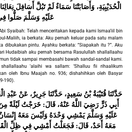
الْحُدَيْبِيَةِ، وَأَصَابَتْنَا سَمَاءٌ لَمْ تَبُلَّ أَسَافِلَ نِعَ
عَلَيْهِ وَسَلَّمَ صَلُّوا فِ
bi Syaibah: Telah menceritakan kepada kami Ismaa’iil bin
Abul-Maliih, ia berkata: Aku pernah keluar pada satu malam
ta dibukakan pintu. Ayahku berkata: “Siapakah itu ?”. Aku
hari Hudaibiah aku pernah bersama Rasulullah shallallaahu
, namun tidak sampai membasahi bawah sandal-sandal kami.
allallaahu 'alaihi wa sallam: ‘Shalluu fii rihaalikum
tkan oleh Ibnu Maajah no. 936; dishahihkan oleh Basyar
9-190).
حَدَّثَنَا قُتَيْبَةُ بْنُ سَعِيدٍ، حَدَّثَنَا جَرِيرٌ، عَنْ عَبْدِ 
أَبِي ذَرٍّ رَضِيَ اللَّهُ عَنْهُ، قَالَ: خَرَجْتُ لَيْلَةً مِن
عَلَيْهِ وَسَلَّمَ يَمْشِي وَحْدَهُ وَلَيْسَ مَعَهُ إِنْسَانٌ،
مَعَهُ أَحَدٌ، قَالَ: فَجَعَلْتُ أَمْشِي فِي ظِلِّ الْقَم،