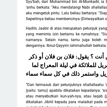
Syu’bah, dari Muhammad bin Al-Munkadir, ia b
‘anhu berkata: “Aku mendatangi Nabi shallalla
aku mengetuk pintu. Lalu beliau bertanya: “Siap
Sepertinya beliau membencinya (Diriwayatkan ol
Hadits Jaabir di atas merupakan petunjuk yan
yang meminta izin bertamu ke rumahnya: “Sia
namanya. Selain nama, tamu juga boleh me
dengannya.
Ibnul-Qayyim rahimahullah berkata:
أنت ؟ يقول: فلان بن فلان أو ذكر
بريل للملائكة في ليلة المعراج لما
ريل واستمر ذلك في كل سماء سماء
“Dan termasuk dari petunjuknya shallallaahu 
(yaitu: tamu) apabila dikatakan kepadanya: ‘s
atau menyebutkan kun-yah-nya, atau laqab (ju
dikatakan Jibriil kepada para malaikat pada m