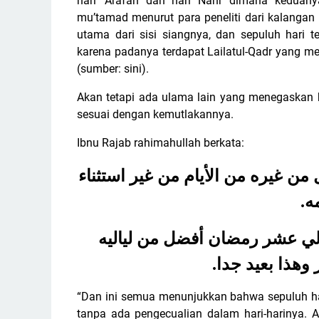
hari ‘Arafah dan hari Nahr dimana keduany
mu’tamad menurut para peneliti dari kalangan 
utama dari sisi siangnya, dan sepuluh hari t
karena padanya terdapat Lailatul-Qadr yang m
(sumber: sini).
Akan tetapi ada ulama lain yang menegaskan b
sesuai dengan kemutlakannya.
Ibnu Rajab rahimahullah berkata:
ن غيره من الأيام من غير استثناء
.
مه
يالي عشر رمضان أفضل من لياليه
.
 وهذا بعيد جدا
“Dan ini semua menunjukkan bahwa sepuluh hari
tanpa ada pengecualian dalam hari-harinya. 