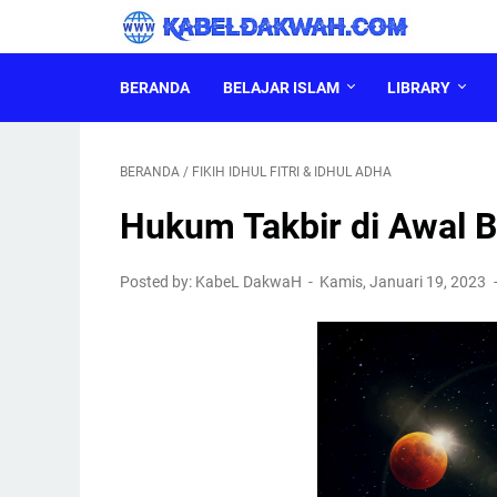
BERANDA
BELAJAR ISLAM
LIBRARY
BERANDA
/
FIKIH IDHUL FITRI & IDHUL ADHA
Hukum Takbir di Awal B
Posted by: KabeL DakwaH
Kamis, Januari 19, 2023