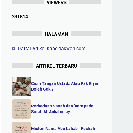
VIEWERS
3
3
1
8
1
4
HALAMAN
Daftar Artikel Kabeldakwah.com
ARTIKEL TERBARU
Cium Tangan Ustadz Atau Pak Kiyai,
Boleh Gak ?
Perbedaan Sanah dan ’Aam pada
Surah Al-'Ankabut ay...
Misteri Nama Abu Lahab - Fushah