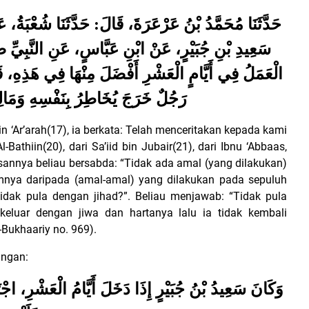
حَدَّثَنَا مُحَمَّدُ بْنُ عَرْعَرَةَ، قَالَ: حَدَّثَنَا شُعْبَة
سَعِيدِ بْنِ جُبَيْرٍ، عَنْ ابْنِ عَبَّاسٍ، عَنِ النَّبِيِّ صَ
الْعَمَلُ فِي أَيَّامٍ الْعَشْرِ أَفْضَلَ مِنْهَا فِي هَذِهِ، قَالُ
رَجُلٌ خَرَجَ يُخَاطِرُ بِنَفْسِهِ وَمَالِ
‘Ar’arah(17), ia berkata: Telah menceritakan kepada kami
Bathiin(20), dari Sa’iid bin Jubair(21), dari Ibnu ‘Abbaas,
asannya beliau bersabda: “Tidak ada amal (yang dilakukan)
amnya daripada (amal-amal) yang dilakukan pada sepuluh
“Tidak pula dengan jihad?”. Beliau menjawab: “Tidak pula
 keluar dengan jiwa dan hartanya lalu ia tidak kembali
Bukhaariy no. 969).
angan:
وَكَانَ سَعِيدُ بْنُ جُبَيْرٍ إِذَا دَخَلَ أَيَّامُ الْعَشْرِ، اجْت