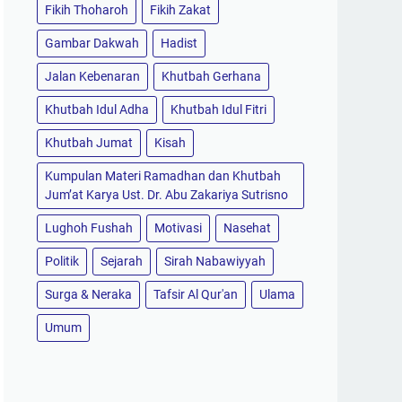
Fikih Thoharoh
Fikih Zakat
Gambar Dakwah
Hadist
Jalan Kebenaran
Khutbah Gerhana
Khutbah Idul Adha
Khutbah Idul Fitri
Khutbah Jumat
Kisah
Kumpulan Materi Ramadhan dan Khutbah
Jum’at Karya Ust. Dr. Abu Zakariya Sutrisno
Lughoh Fushah
Motivasi
Nasehat
Politik
Sejarah
Sirah Nabawiyyah
Surga & Neraka
Tafsir Al Qur'an
Ulama
Umum