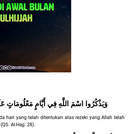
وَيَذْكُرُوا اسْمَ اللَّهِ فِي أَيَّامٍ مَعْلُومَاتٍ عَل
hari yang telah ditentukan atas rezeki yang Allah telah
 (QS.
Al-Hajj: 28).