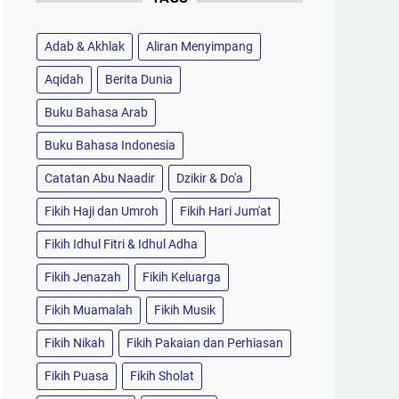
Adab & Akhlak
Aliran Menyimpang
Aqidah
Berita Dunia
Buku Bahasa Arab
Buku Bahasa Indonesia
Catatan Abu Naadir
Dzikir & Do'a
Fikih Haji dan Umroh
Fikih Hari Jum'at
Fikih Idhul Fitri & Idhul Adha
Fikih Jenazah
Fikih Keluarga
Fikih Muamalah
Fikih Musik
Fikih Nikah
Fikih Pakaian dan Perhiasan
Fikih Puasa
Fikih Sholat