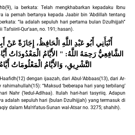
b(9), ia berkata: Telah mengkhabarkan kepadaku Ibnu
ya ia pernah bertanya kepada Jaabir bin ‘Abdillah tentang
 berkata: “Ia adalah sepuluh hari pertama bulan Dzulhijjah”
 Tafsiiril-Qur’aan, no. 191; hasan).
أَنْبَأَنِي أَبُو عَبْدِ اللَّهِ الْحَافِظُ، إِجَازَةً عَنْ أ
الشَّافِعِيُّ رَحِمَهُ اللَّهُ: " الأَيَّامُ الْمَعْدُودَاتُ أَيَّامُ
التَّشْرِيقِ، وَالأَيَّامُ الْمَعْلُومَاتُ أَيَّامُ
aafidh(12) dengan ijaazah, dari Abul-‘Abbaas(13), dari Ar-
’iy rahimahullah(15): “Maksud ‘beberapa hari yang terbilang’
ari Nahr (‘Iedul-Adlhaa). Itulah hari-hari tasyriiq. Adapun
ya adalah sepuluh hari (bulan Dzulhijjah) yang termasuk di
aqiy dalam Ma’rifatus-Sunan wal-Atsar no. 3275; shahih).