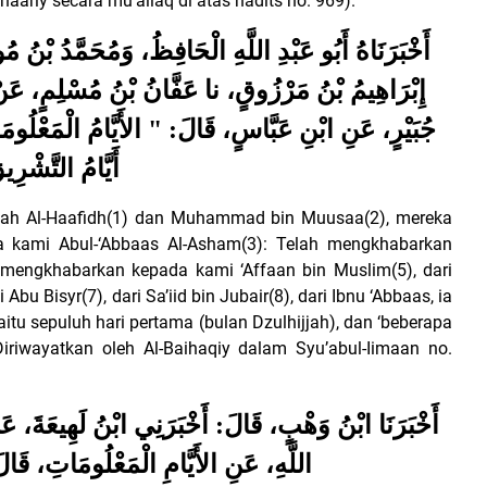
khaariy secara mu’allaq di atas hadits no. 969).
أَخْبَرَنَاهُ أَبُو عَبْدِ اللَّهِ الْحَافِظُ، وَمُحَمَّدُ بْنُ
إِبْرَاهِيمُ بْنُ مَرْزُوقٍ، نا عَفَّانُ بْنُ مُسْلِمٍ، عَن
جُبَيْرٍ، عَنِ ابْنِ عَبَّاسٍ، قَالَ: " الأَيَّامُ الْمَعْلُومَا
أَيَّامُ التَّشْرِي
lah Al-Haafidh(1) dan Muhammad bin Muusaa(2), mereka
a kami Abul-‘Abbaas Al-Asham(3): Telah mengkhabarkan
 mengkhabarkan kepada kami ‘Affaan bin Muslim(5), dari
 Bisyr(7), dari Sa’iid bin Jubair(8), dari Ibnu ‘Abbaas, ia
aitu sepuluh hari pertama (bulan Dzulhijjah), dan ‘beberapa
” (Diriwayatkan oleh Al-Baihaqiy dalam Syu’abul-Iimaan no.
أَخْبَرَنَا ابْنُ وَهْبٍ، قَالَ: أَخْبَرَنِي ابْنُ لَهِيعَةَ، عَنْ 
اللَّهِ، عَنِ الأَيَّامِ الْمَعْلُومَاتِ، قَالَ