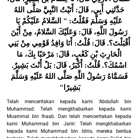
حَدَّثَنِي أَبِي، قَالَ: أَتَيْتُ النَّبِيَّ صَلَّى اللهُ
عَلَيْهِ وَسَلَّمَ فَقُلْتُ: " السَّلامُ عَلَيْكُمْ يَا
رَسُولَ اللَّهِ، قَالَ: وَعَلَيْكَ السَّلامُ، مِنْ أَيْنَ
أَقْبَلْتَ؟. قَالَ: قُلْتُ: أَنَا وَافِدُ قَوْمِي مِنْ بَنِي
الْحَارِثِ بْنِ كَعْبٍ، قَالَ: مَرْحَبًا بِكَ، مَا
اسْمُكَ؟. قُلْتُ: أَكْبَرُ، قَالَ: بَلْ أَنْتَ بَشِيرٌ.
فَسَمَّاهُ رَسُولُ اللَّهِ صَلَّى اللهُ عَلَيْهِ وَسَلَّمَ
"
بَشِيرًا
Telah menceritakan kepada kami ‘Abdullah bin
Muhammad: Telah mengkhabarkan kepada kami
Muammal bin Ihaab. Dan telah menceritakan kepada
kami Muhammad bin Jariir: Telah mengkhabarkan
kepada kami Muhammad bin Idriis, mereka berdua