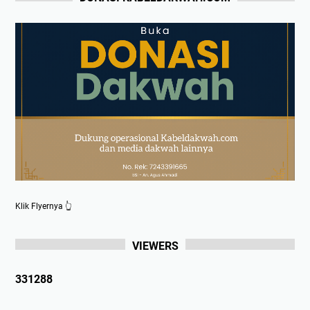
Klik Flyernya 👆
VIEWERS
3
3
1
2
8
8