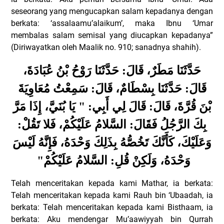
seseorang yang mengucapkan salam kepadanya dengan
berkata: ‘assalaamu’alaikum’, maka Ibnu ‘Umar
membalas salam semisal yang diucapkan kepadanya”
(Diriwayatkan oleh Maalik no. 910; sanadnya shahih).
حَدَّثَنَا مَطَرٌ، قَالَ: حَدَّثَنَا رَوْحُ بْنُ عُبَادَةَ،
قَالَ: حَدَّثَنَا بِسْطَامٌ، قَالَ: سَمِعْتُ مُعَاوِيَةَ
بْنَ قُرَّةَ، قَالَ: قَالَ لِي أَبِي: " يَا بُنَيَّ، إِذَا مَرَّ
بِكَ الرَّجُلُ فَقَالَ: السَّلامُ عَلَيْكُمْ، فَلا تَقُلْ:
وَعَلَيْكَ، كَأَنَّكَ تَخُصُّهُ بِذَلِكَ وَحْدَهُ، فَإِنَّهُ لَيْسَ
"
وَحْدَهُ، وَلَكِنْ قُلِ: السَّلامُ عَلَيْكُمْ
Telah menceritakan kepada kami Mathar, ia berkata:
Telah menceritakan kepada kami Rauh bin ‘Ubaadah, ia
berkata: Telah menceritakan kepada kami Bisthaam, ia
berkata: Aku mendengar Mu’aawiyyah bin Qurrah