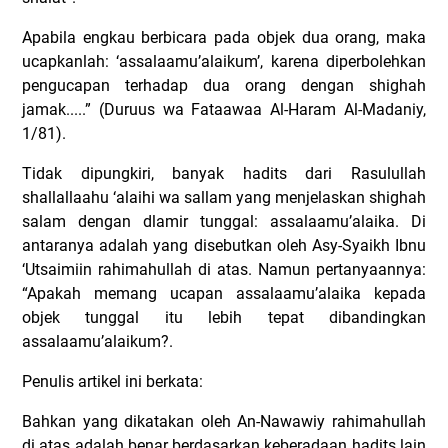
Apabila engkau berbicara pada objek dua orang, maka
ucapkanlah: ‘assalaamu’alaikum’, karena diperbolehkan
pengucapan terhadap dua orang dengan shighah
jamak.....” (Duruus wa Fataawaa Al-Haram Al-Madaniy,
1/81).
Tidak dipungkiri, banyak hadits dari Rasulullah
shallallaahu ‘alaihi wa sallam yang menjelaskan shighah
salam dengan dlamir tunggal: assalaamu’alaika. Di
antaranya adalah yang disebutkan oleh Asy-Syaikh Ibnu
‘Utsaimiin rahimahullah di atas. Namun pertanyaannya:
“Apakah memang ucapan assalaamu’alaika kepada
objek tunggal itu lebih tepat dibandingkan
assalaamu’alaikum?.
Penulis artikel ini berkata:
Bahkan yang dikatakan oleh An-Nawawiy rahimahullah
di atas adalah benar berdasarkan keberadaan hadits lain