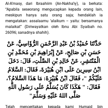
Al-A’masy, dari Ibraahiim (An-Nakha’iy), ia berkata:
“Apabila seseorang mengucapkan kepada orang lain,
meskipun hanya satu orang saja; hendaklah ia
mengatakan: assalaamu ‘alaikum – yaitu: bersamanya
malaikat” (Diriwayatkan oleh Ibnu Abi Syaibah no.
26096; sanadnya shahih).
حَدَّثَنَا حُمَيْدُ بْنُ عَبْدِ الرَّحْمَنِ الرُّؤَاسِيُّ، عَنْ
حَسَنِ بْنِ صَالِحٍ، عَنْ إِبْرَاهِيمَ بْنِ مُحَمَّدِ بْنِ
الْمُنْتَشِرِ، عَنْ خَالِدِ بْنِ الصَّلْتِ، قَالَ: دَخَلَ
ابْنُ سِيرِينَ عَلَى ابْنِ هُبَيْرَةَ، فَقَالَ: السَّلامُ
عَلَيْكُمْ "، فَقَالَ ابْنُ هُبَيْرَةَ: مَا هَذَا السَّلامُ؟،
فَقَالَ: " هَكَذَا كَانَ يُسَلَّمُ عَلَى رَسُولِ اللَّهِ
"
صَلَّى اللهُ عَلَيْهِ وَسَلَّمَ
Telah menceritakan kepada kami Humaid bin