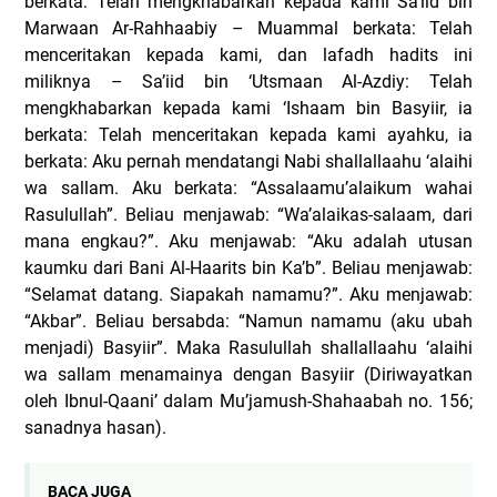
berkata: Telah mengkhabarkan kepada kami Sa’iid bin
Marwaan Ar-Rahhaabiy – Muammal berkata: Telah
menceritakan kepada kami, dan lafadh hadits ini
miliknya – Sa’iid bin ‘Utsmaan Al-Azdiy: Telah
mengkhabarkan kepada kami ‘Ishaam bin Basyiir, ia
berkata: Telah menceritakan kepada kami ayahku, ia
berkata: Aku pernah mendatangi Nabi shallallaahu ‘alaihi
wa sallam. Aku berkata: “Assalaamu’alaikum wahai
Rasulullah”. Beliau menjawab: “Wa’alaikas-salaam, dari
mana engkau?”. Aku menjawab: “Aku adalah utusan
kaumku dari Bani Al-Haarits bin Ka’b”. Beliau menjawab:
“Selamat datang. Siapakah namamu?”. Aku menjawab:
“Akbar”. Beliau bersabda: “Namun namamu (aku ubah
menjadi) Basyiir”. Maka Rasulullah shallallaahu ‘alaihi
wa sallam menamainya dengan Basyiir (Diriwayatkan
oleh Ibnul-Qaani’ dalam Mu’jamush-Shahaabah no. 156;
sanadnya hasan).
BACA JUGA