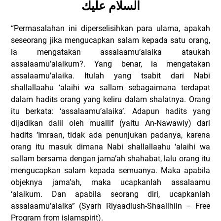
السلام عليك
“Permasalahan ini diperselisihkan para ulama, apakah
seseorang jika mengucapkan salam kepada satu orang,
ia mengatakan assalaamu’alaika ataukah
assalaamu’alaikum?. Yang benar, ia mengatakan
assalaamu’alaika. Itulah yang tsabit dari Nabi
shallallaahu ‘alaihi wa sallam sebagaimana terdapat
dalam hadits orang yang keliru dalam shalatnya. Orang
itu berkata: ‘assalaamu’alaika’. Adapun hadits yang
dijadikan dalil oleh muallif (yaitu An-Nawawiy) dari
hadits ‘Imraan, tidak ada penunjukan padanya, karena
orang itu masuk dimana Nabi shallallaahu ‘alaihi wa
sallam bersama dengan jama’ah shahabat, lalu orang itu
mengucapkan salam kepada semuanya. Maka apabila
objeknya jama’ah, maka ucapkanlah assalaamu
‘alaikum. Dan apabila seorang diri, ucapkanlah
assalaamu’alaika” (Syarh Riyaadlush-Shaalihiin – Free
Program from islamspirit).