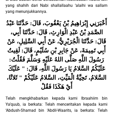
yang shahih dari Nabi shallallaahu ‘alaihi wa sallam
yang menunjukkannya.
أَخْبَرَنِي إِبْرَاهِيمُ بْنُ يَعْقُوبَ، قَالَ: حَدَّثَنَا عَبْدُ
الصَّمَدِ بْنُ عَبْدِ الْوَارِثِ، قَالَ: حَدَّثَنَا أَبِي،
قَالَ: حَدَّثَنَا الْجُرَيْرِيُّ، عَنْ أَبِي السَّلِيلِ، عَنْ
أَبِي تَمِيمَةَ، عَنْ جَابِرِ بْنِ سُلَيْمٍ، قَالَ: لَقِيتُ
رَسُولَ اللَّهِ صَلَّى اللهُ عَلَيْهِ وَسَلَّمَ فَقُلْتُ:
عَلَيْكُمُ السَّلامُ يَا رَسُولَ اللَّهِ، قَالَ: " عَلَيْكَ
السَّلامُ، تَحِيَّةُ الْمَيِّتِ، السَّلامُ عَلَيْكُمْ " ثَلاثًا،
أَيْ هَكَذَا فَقُلْ
Telah mengkhabarkan kepada kami Ibraahiim bin
Ya’quub, ia berkata: Telah menceritakan kepada kami
‘Abdush-Shamad bin ‘Abdil-Waarits, ia berkata: Telah