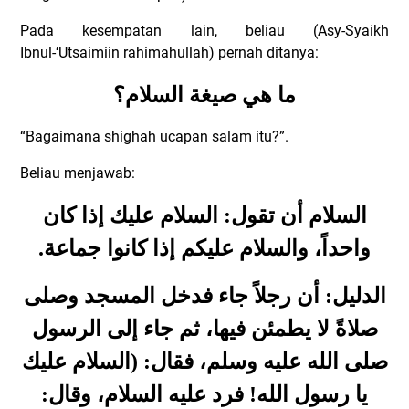
Pada kesempatan lain, beliau (Asy-Syaikh
Ibnul-‘Utsaimiin rahimahullah) pernah ditanya:
ما هي صيغة السلام؟
“Bagaimana shighah ucapan salam itu?”.
Beliau menjawab:
السلام أن تقول: السلام عليك إذا كان
.
واحداً، والسلام عليكم إذا كانوا جماعة
الدليل: أن رجلاً جاء فدخل المسجد وصلى
صلاةً لا يطمئن فيها، ثم جاء إلى الرسول
صلى الله عليه وسلم، فقال: (السلام عليك
يا رسول الله! فرد عليه السلام، وقال: