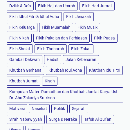
Dzikir & Do'a
Fikih Haji dan Umroh
Fikih Hari Jum'at
Fikih Idhul Fitri & Idhul Adha
Fikih Jenazah
Fikih Keluarga
Fikih Muamalah
Fikih Musik
Fikih Nikah
Fikih Pakaian dan Perhiasan
Fikih Puasa
Fikih Sholat
Fikih Thoharoh
Fikih Zakat
Gambar Dakwah
Hadist
Jalan Kebenaran
Khutbah Gerhana
Khutbah Idul Adha
Khutbah Idul Fitri
Khutbah Jumat
Kisah
Kumpulan Materi Ramadhan dan Khutbah Jum’at Karya Ust.
Dr. Abu Zakariya Sutrisno
Motivasi
Nasehat
Politik
Sejarah
Sirah Nabawiyyah
Surga & Neraka
Tafsir Al Qur'an
Ulama
Umum