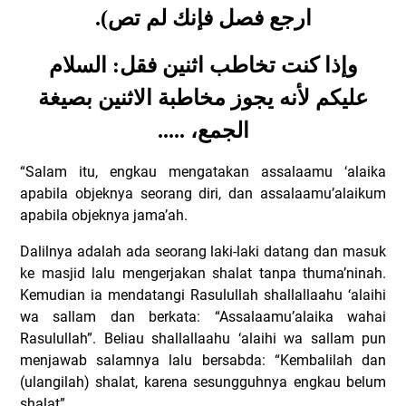
.
ارجع فصل فإنك لم تص)
وإذا كنت تخاطب اثنين فقل: السلام
عليكم لأنه يجوز مخاطبة الاثنين بصيغة
.....
الجمع،
“Salam itu, engkau mengatakan assalaamu ‘alaika
apabila objeknya seorang diri, dan assalaamu’alaikum
apabila objeknya jama’ah.
Dalilnya adalah ada seorang laki-laki datang dan masuk
ke masjid lalu mengerjakan shalat tanpa thuma’ninah.
Kemudian ia mendatangi Rasulullah shallallaahu ‘alaihi
wa sallam dan berkata: “Assalaamu’alaika wahai
Rasulullah”. Beliau shallallaahu ‘alaihi wa sallam pun
menjawab salamnya lalu bersabda: “Kembalilah dan
(ulangilah) shalat, karena sesungguhnya engkau belum
shalat”.