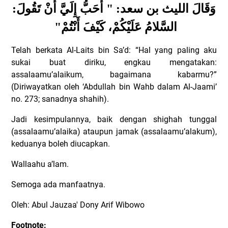
وَقَالَ الليث بن سعد: " أَحَبُّ إِلَيَّ أَنْ تَقُولَ:
"
السَّلامُ عَلَيْكُمْ، كَيْفَ أَنْتُمْ
Telah berkata Al-Laits bin Sa’d: “Hal yang paling aku
sukai buat diriku, engkau mengatakan:
assalaamu’alaikum, bagaimana kabarmu?”
(Diriwayatkan oleh ‘Abdullah bin Wahb dalam Al-Jaami’
no. 273; sanadnya shahih).
Jadi kesimpulannya, baik dengan shighah tunggal
(assalaamu’alaika) ataupun jamak (assalaamu’alakum),
keduanya boleh diucapkan.
Wallaahu a’lam.
Semoga ada manfaatnya.
Oleh: Abul Jauzaa' Dony Arif Wibowo
Footnote: