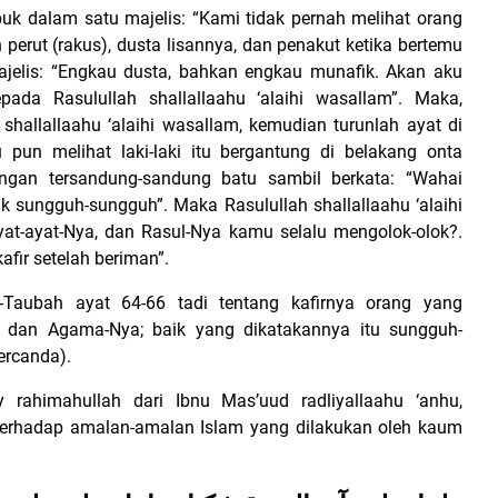
buk dalam satu majelis: “Kami tidak pernah melihat orang
n perut (rakus), dusta lisannya, dan penakut ketika bertemu
jelis: “Engkau dusta, bahkan engkau munafik. Akan aku
ada Rasulullah shallallaahu ‘alaihi wasallam”. Maka,
shallallaahu ‘alaihi wasallam, kemudian turunlah ayat di
 pun melihat laki-laki itu bergantung di belakang onta
dengan tersandung-sandung batu sambil berkata: “Wahai
ak sungguh-sungguh”. Maka Rasulullah shallallaahu ‘alaihi
at-ayat-Nya, dan Rasul-Nya kamu selalu mengolok-olok?.
fir setelah beriman”.
Taubah ayat 64-66 tadi tentang kafirnya orang yang
ya, dan Agama-Nya; baik yang dikatakannya itu sungguh-
ercanda).
y rahimahullah dari Ibnu Mas’uud radliyallaahu ‘anhu,
 terhadap amalan-amalan Islam yang dilakukan oleh kaum