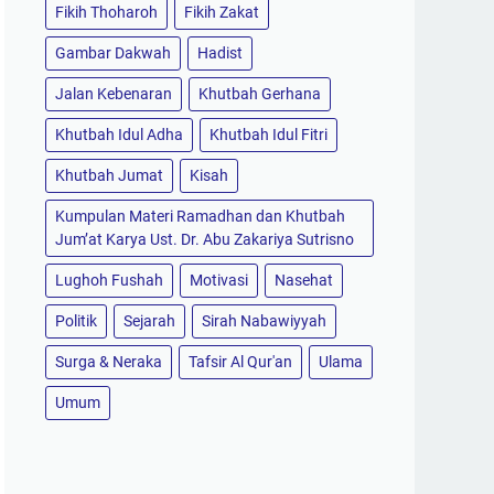
Fikih Thoharoh
Fikih Zakat
Gambar Dakwah
Hadist
Jalan Kebenaran
Khutbah Gerhana
Khutbah Idul Adha
Khutbah Idul Fitri
Khutbah Jumat
Kisah
Kumpulan Materi Ramadhan dan Khutbah
Jum’at Karya Ust. Dr. Abu Zakariya Sutrisno
Lughoh Fushah
Motivasi
Nasehat
Politik
Sejarah
Sirah Nabawiyyah
Surga & Neraka
Tafsir Al Qur'an
Ulama
Umum