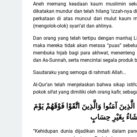
Aneh memang keadaan kaum muslimin sekara
dikatakan mundur dan telah hilang ‘izzah-nya
perkataan di atas muncul dari mulut kaum mu
(mengolok-olok) syari’at dan ahlinya.
Dan orang yang telah tertipu dengan manhaj Li
maka mereka tidak akan merasa “puas” sebelum
membuka hijab bagi para akhwat, menenteng ro
dan As-Sunnah, serta mencintai segala produk 
Saudaraku yang semoga di rahmati Allah…
Al-Qur’an telah menjelaskan bahwa sikap istih
pokok sifat yang dimiliki oleh orang kafir, seb
لَّذِينَ آمَنُوا وَالَّذِينَ اتَّقَوْا فَوْقَهُمْ يَوْمَ
يَشَاءُ بِغَيْرِ حِسَابٍ
“Kehidupan dunia dijadikan indah dalam pa