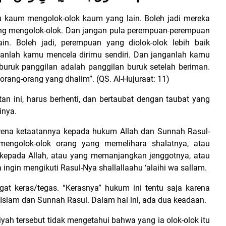
u kaum mengolok-olok kaum yang lain. Boleh jadi mereka
yang mengolok-olok. Dan jangan pula perempuan-perempuan
n. Boleh jadi, perempuan yang diolok-olok lebih baik
anlah kamu mencela dirimu sendiri. Dan janganlah kamu
uruk panggilan adalah panggilan buruk setelah beriman.
orang-orang yang dhalim”. (QS. Al-Hujuraat: 11)
an ini, harus berhenti, dan bertaubat dengan taubat yang
inya.
arena ketaatannya kepada hukum Allah dan Sunnah Rasul-
i mengolok-olok orang yang memelihara shalatnya, atau
kepada Allah, atau yang memanjangkan jenggotnya, atau
ngin mengikuti Rasul-Nya shallallaahu ‘alaihi wa sallam.
ngat keras/tegas. “Kerasnya” hukum ini tentu saja karena
t Islam dan Sunnah Rasul. Dalam hal ini, ada dua keadaan.
yah tersebut tidak mengetahui bahwa yang ia olok-olok itu