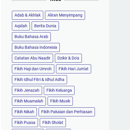
Adab & Akhlak
Aliran Menyimpang
Aqidah
Berita Dunia
Buku Bahasa Arab
Buku Bahasa Indonesia
Catatan Abu Naadir
Dzikir & Do'a
Fikih Haji dan Umroh
Fikih Hari Jum'at
Fikih Idhul Fitri & Idhul Adha
Fikih Jenazah
Fikih Keluarga
Fikih Muamalah
Fikih Musik
Fikih Nikah
Fikih Pakaian dan Perhiasan
Fikih Puasa
Fikih Sholat