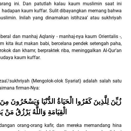
ng ini. Dan patutlah kalau kaum muslimin saat ini
 di hadapan kaum kuffar. Sulit dibayangkan memang bahwa
slimin. Inilah yang dinamakan istihzaa’ atau sukhriyah
beral dan manhaj Aqlaniy - manhaj-nya kaum Orientalis -,
 kita ikut makan babi, bercelana pendek setengah paha,
kok dan khamr, berpraktek riba, meninggalkan Al-Qur’an
budaya kaum kuffar.
zaa’/sukhriyah (Mengolok-olok Syariat) adalah salah satu
agaimana firman-Nya:
زُيِّنَ لِلَّذِينَ كَفَرُوا الْحَيَاةُ الدُّنْيَا وَيَسْخَرُونَ مِنَ ا
الْقِيَامَةِ وَاللَّهُ يَرْزُقُ مَنْ 
ndangan orang-orang kafir, dan mereka memandang hina