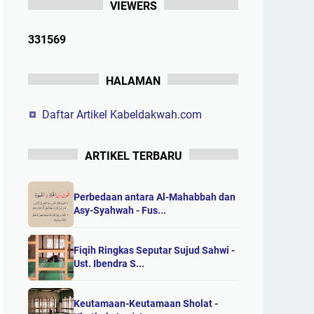
VIEWERS
3
3
1
5
6
9
HALAMAN
Daftar Artikel Kabeldakwah.com
ARTIKEL TERBARU
Perbedaan antara Al-Mahabbah dan
Asy-Syahwah - Fus...
Fiqih Ringkas Seputar Sujud Sahwi -
Ust. Ibendra S...
Keutamaan-Keutamaan Sholat -