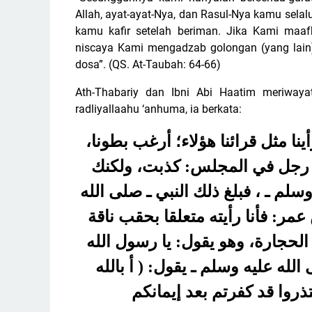
Allah, ayat-ayat-Nya, dan Rasul-Nya kamu sel
kamu kafir setelah beriman. Jika Kami maaf
niscaya Kami mengadzab golongan (yang lain)
dosa”. (QS. At-Taubah: 64-66)
Ath-Thabariy dan Ibni Abi Haatim meriwaya
radliyallaahu ‘anhuma, ia berkata:
ا مثل قرائنا هؤلاء؛ أرغب بطونا
قال رجل في المجلس: كذبت، ولكنك
سلم ـ ، فبلغ ذلك النبي ـ صلى الله
عمر: فأنا رأيته متعلقا بحقب ناقة
 الحجارة، وهو يقول: يا رسول الله
لله عليه وسلم ـ يقول: ( أ بالله
ذروا قد كفرتم بعد إيمانكم