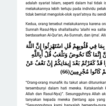
adalah syariat Islam, seperti dalam hal tidak
melakukannya lebih tertuju pada individu pelaku
tidak berniat mengolok-olok syari’atnya itu sen
Kedua, orang tersebut melakukannya karena or
Sunnah Rasul-Nya shallallaahu ‘alaihi wa sall
berdasarkan Al-Qur’an, As-Sunnah, dan ijma’. All
مْ بِمَا فِي قُلُوبِهِمْ قُلِ اسْتَهْزِئُوا إِنَّ اللَّهَ
لْتَهُمْ لَيَقُولُنَّ إِنَّمَا كُنَّا نَخُوضُ وَنَلْعَبُ قُلْ أَبِاللَّهِ
ْتُمْ تَسْتَهْزِئُونَ (65) لَا تَعْتَذِرُوا قَدْ كَفَرْتُمْ بَعْدَ إِيمَانِكُمْ إِنْ نَعْفُ عَنْ
(66)
ّهُمْ كَانُوا مُجْرِمِينَ
“Orang-orang munafik itu takut akan diturunk
tersembunyi dalam hati mereka. Katakanlah 
Allah dan Rasul-Nya)”. Sesungguhnya Allah a
tanyakan kepada mereka (tentang apa yang 
“Sesungguhnya kami hanyalah bersenda-gura