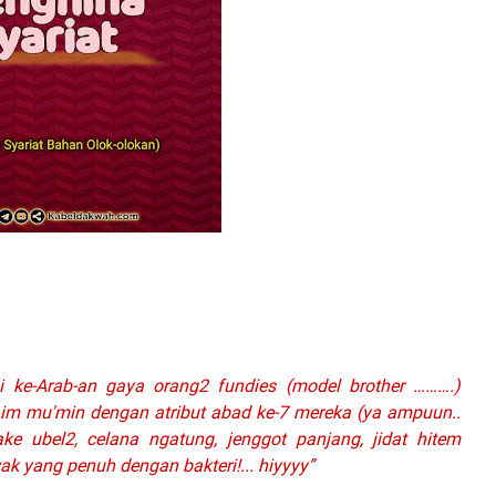
i ke-Arab-an gaya orang2 fundies (model brother ……….)
im mu'min dengan atribut abad ke-7 mereka (ya ampuun..
ke ubel2, celana ngatung, jenggot panjang, jidat hitem
ak yang penuh dengan bakteri!... hiyyyy”