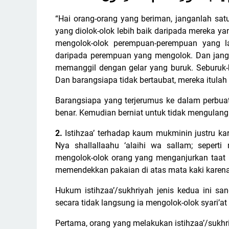
“Hai orang-orang yang beriman, janganlah sat
yang diolok-olok lebih baik daripada mereka 
mengolok-olok perempuan-perempuan yang lai
daripada perempuan yang mengolok. Dan jang
memanggil dengan gelar yang buruk. Seburuk-b
Dan barangsiapa tidak bertaubat, mereka itulah 
Barangsiapa yang terjerumus ke dalam perbuat
benar. Kemudian berniat untuk tidak mengulang
2.
Istihzaa’ terhadap kaum mukminin justru k
Nya shallallaahu ‘alaihi wa sallam; sepert
mengolok-olok orang yang menganjurkan taat 
memendekkan pakaian di atas mata kaki karena i
Hukum istihzaa’/sukhriyah jenis kedua ini sa
secara tidak langsung ia mengolok-olok syari’a
Pertama, orang yang melakukan istihzaa’/sukhri