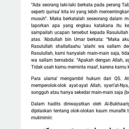
“Ada seorang laki-laki berkata pada perang Ta
seperti qurraa’ kita ini yang lebih mementingka
musuh”. Maka berkatalah seseorang dalam ma
laporkan apa yang engkau katakana itu kep
sampailah ucapan tersebut kepada Rasulullah 
atas. ‘Abdullah bin Umar berkata: “Maka aku
Rasulullah shallallaahu ‘alaihi wa sallam 
Rasulullah, kami hanyalah main-main saja, tid
wa sallam bersabda: “Apakah dengan Allah, ay
Tidak usah kamu meminta maaf, karena kamu ka
Para ulama’ mengambil hukum dari QS. At-
memperolok-olok ayat-ayat Allah, syari’at-N
sungguh atau hanya sekedar main-main saja (b
Dalam hadits diriwayatkan oleh Al-Bukhaari
dijelaskan tentang olok-olokan kaum munafik
mukminin: