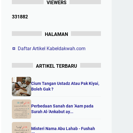
VIEWERS
3
3
1
8
8
2
HALAMAN
Daftar Artikel Kabeldakwah.com
ARTIKEL TERBARU
Cium Tangan Ustadz Atau Pak Kiyai,
Boleh Gak ?
Perbedaan Sanah dan ’Aam pada
Surah Al-'Ankabut ay...
Misteri Nama Abu Lahab - Fushah