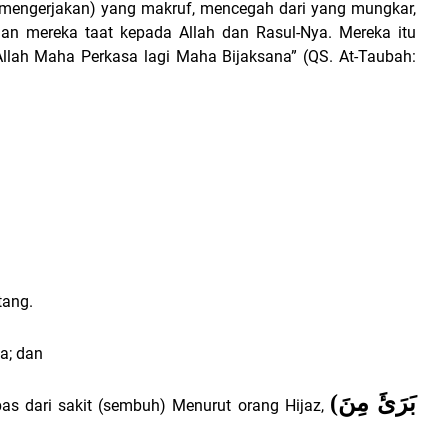
(mengerjakan) yang makruf, mencegah dari yang mungkar,
an mereka taat kepada Allah dan Rasul-Nya. Mereka itu
Allah Maha Perkasa lagi Maha Bijaksana” (QS. At-Taubah:
tang.
la; dan
(
بَرَئَ مِنَ
bas dari sakit (sembuh) Menurut orang Hijaz,