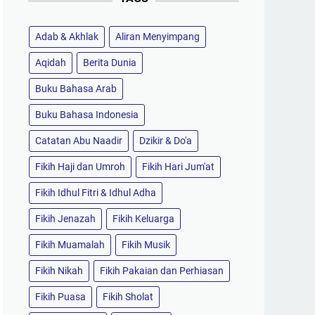
Adab & Akhlak
Aliran Menyimpang
Aqidah
Berita Dunia
Buku Bahasa Arab
Buku Bahasa Indonesia
Catatan Abu Naadir
Dzikir & Do'a
Fikih Haji dan Umroh
Fikih Hari Jum'at
Fikih Idhul Fitri & Idhul Adha
Fikih Jenazah
Fikih Keluarga
Fikih Muamalah
Fikih Musik
Fikih Nikah
Fikih Pakaian dan Perhiasan
Fikih Puasa
Fikih Sholat