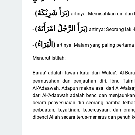
(
بَرَأَ شَرِيْكَهُ
)
-
artinya: Memisahkan diri dari
(
بَرَأَ الرَّجُلُ امْرَأَتَهُ
)
-
artinya: Seorang laki-
(
الْبَرَاءُ
)
-
artinya: Malam yang paling pertama 
Menurut Istilah:
Baraa’ adalah lawan kata dari Walaa’. Al-Bar
permusuhan dan penjauhan diri. Ibnu Tai
Al-’Adaawah. Adapun makna asal dari Al-Walaa
dari Al-‘Adaawah adalah benci dan menjauhkan di
berarti penyesuaian diri seorang hamba terha
perbuatan, keyakinan, kepercayaan, dan oran
dibenci Allah secara terus-menerus dan penuh 