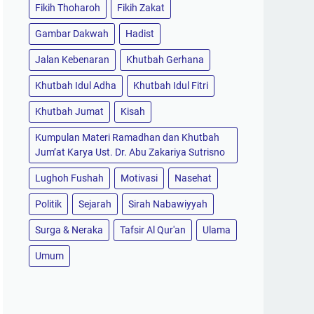
Fikih Thoharoh
Fikih Zakat
Gambar Dakwah
Hadist
Jalan Kebenaran
Khutbah Gerhana
Khutbah Idul Adha
Khutbah Idul Fitri
Khutbah Jumat
Kisah
Kumpulan Materi Ramadhan dan Khutbah
Jum’at Karya Ust. Dr. Abu Zakariya Sutrisno
Lughoh Fushah
Motivasi
Nasehat
Politik
Sejarah
Sirah Nabawiyyah
Surga & Neraka
Tafsir Al Qur'an
Ulama
Umum