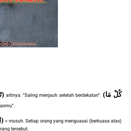
تَ
)
(
كُلْ مَا
artinya: “Saling menjauh setelah berdekatan”.
ganmu”.
ا
)
= musuh. Setiap orang yang menguasai (berkuasa atas)
rang tersebut.