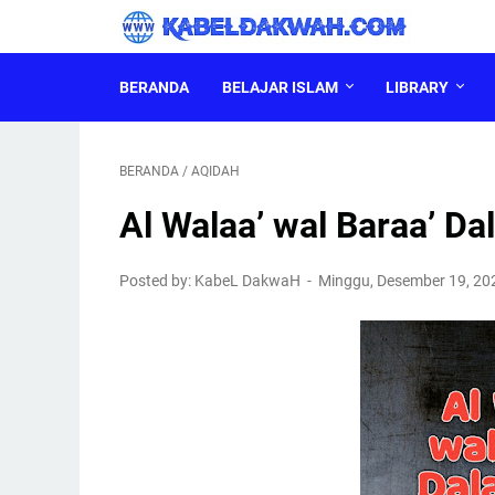
BERANDA
BELAJAR ISLAM
LIBRARY
BERANDA
/
AQIDAH
Al Walaa’ wal Baraa’ Da
Posted by: KabeL DakwaH
Minggu, Desember 19, 2