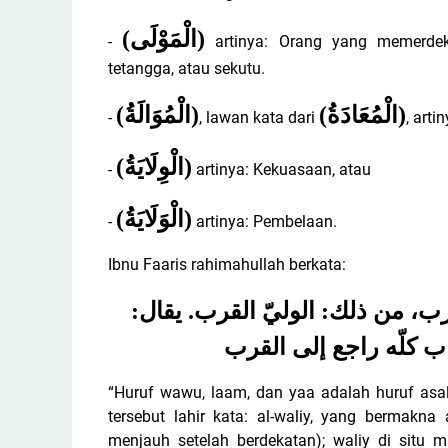
(
الْمَوْلَى
)
-
artinya: Orang yang memerdek
tetangga, atau sekutu.
(
الْمُوَالَةُ
)
(
الْمُعَادَةُ
)
-
, lawan kata dari
, art
(
الْوِلَايَةُ
)
-
artinya: Kekuasaan, atau
(
الْوَلَايَةُ
)
-
artinya: Pembelaan.
Ibnu Faaris rahimahullah berkata:
رب، من ذلك: الوليّ القرب. يقال
اب كلّه راجع إلى القرب
“Huruf wawu, laam, dan yaa adalah huruf asa
tersebut lahir kata: al-waliy, yang bermakna 
menjauh setelah berdekatan); waliy di situ