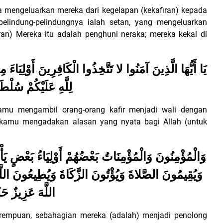
ia mengeluarkan mereka dari kegelapan (kekafiran) kepada
pelindung-pelindungnya ialah setan, yang mengeluarkan
an) Mereka itu adalah penghuni neraka; mereka kekal di
يَا أَيُّهَا الَّذِينَ آمَنُوا لا تَتَّخِذُوا الْكَافِرِينَ أَوْلِيَاء
لِلَّهِ عَلَيْكُمْ سُلْطَا
kamu mengambil orang-orang kafir menjadi wali dengan
 kamu mengadakan alasan yang nyata bagi Allah (untuk
وَالْمُؤْمِنُونَ وَالْمُؤْمِنَاتُ بَعْضُهُمْ أَوْلِيَاءُ بَعْضٍ يَأ
وَيُقِيمُونَ الصَّلاةَ وَيُؤْتُونَ الزَّكَاةَ وَيُطِيعُونَ اللَّه
اللَّهَ عَزِيزٌ حَ
erempuan, sebahagian mereka (adalah) menjadi penolong