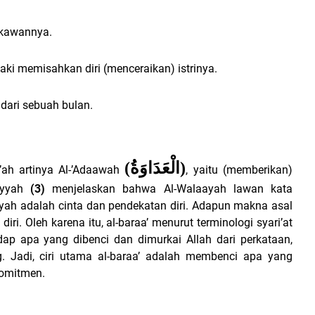
 kawannya.
laki memisahkan diri (menceraikan) istrinya.
dari sebuah bulan.
(
الْعَدَاوَةُ
)
a’ah artinya Al-’Adaawah
, yaitu (memberikan)
miyyah
(3)
menjelaskan bahwa Al-Walaayah lawan kata
yah adalah cinta dan pendekatan diri. Adapun makna asal
ri. Oleh karena itu, al-baraa’ menurut terminologi syari’at
dap apa yang dibenci dan dimurkai Allah dari perkataan,
g. Jadi, ciri utama al-baraa’ adalah membenci apa yang
komitmen.