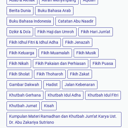
Berita Dunia
Buku Bahasa Arab
Buku Bahasa Indonesia
Catatan Abu Naadir
Dzikir & Do'a
Fikih Haji dan Umroh
Fikih Hari Jum'at
Fikih Idhul Fitri & Idhul Adha
Fikih Jenazah
Fikih Keluarga
Fikih Muamalah
Fikih Musik
Fikih Nikah
Fikih Pakaian dan Perhiasan
Fikih Puasa
Fikih Sholat
Fikih Thoharoh
Fikih Zakat
Gambar Dakwah
Hadist
Jalan Kebenaran
Khutbah Gerhana
Khutbah Idul Adha
Khutbah Idul Fitri
Khutbah Jumat
Kisah
Kumpulan Materi Ramadhan dan Khutbah Jum’at Karya Ust.
Dr. Abu Zakariya Sutrisno