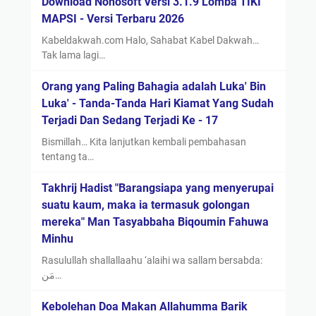
Download Nonosoft Versi 3.1.9 Lomba TIKI
MAPSI - Versi Terbaru 2026
Kabeldakwah.com Halo, Sahabat Kabel Dakwah…
Tak lama lagi…
Orang yang Paling Bahagia adalah Luka' Bin
Luka' - Tanda-Tanda Hari Kiamat Yang Sudah
Terjadi Dan Sedang Terjadi Ke - 17
Bismillah… Kita lanjutkan kembali pembahasan
tentang ta…
Takhrij Hadist "Barangsiapa yang menyerupai
suatu kaum, maka ia termasuk golongan
mereka" Man Tasyabbaha Biqoumin Fahuwa
Minhu
Rasulullah shallallaahu ‘alaihi wa sallam bersabda:
مَن…
Kebolehan Doa Makan Allahumma Barik