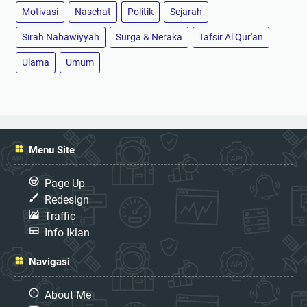
Motivasi
Nasehat
Politik
Sejarah
Sirah Nabawiyyah
Surga & Neraka
Tafsir Al Qur'an
Ulama
Umum
Menu Site
Page Up
Redesign
Traffic
Info Iklan
Navigasi
About Me